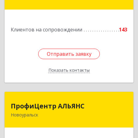
Береговая ул, дом № 5Б, кв.160
Подробнее
Клиентов на сопровождении
143
Отправить заявку
Отправить заявку
Показать контакты
Назад
ПрофиЦентр АЛЬЯНС
ПрофиЦентр АЛЬЯНС
Новоуральск
624133, Свердловская обл, Новоуральск г, Льва
Толстого ул, Здание № 2а, оф.106