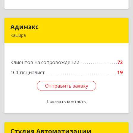
Адинэкс
Адинэкс
Кашира
142900, Московская обл, г.о. Кашира, Кашира г,
Стрелецкая ул, дом № 70/1
Клиентов на сопровождении
72
Подробнее
1С:Специалист
19
Отправить заявку
Отправить заявку
Показать контакты
Назад
Студия Автоматизации
Студия Автоматизации