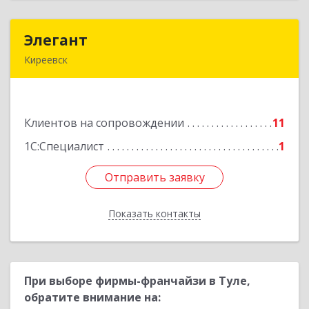
Элегант
Элегант
Киреевск
301262, Тульская обл, Киреевск г, Чехова ул,
дом № 1
Клиентов на сопровождении
11
Подробнее
1С:Специалист
1
Отправить заявку
Отправить заявку
Показать контакты
Назад
При выборе фирмы-франчайзи в Туле,
обратите внимание на: