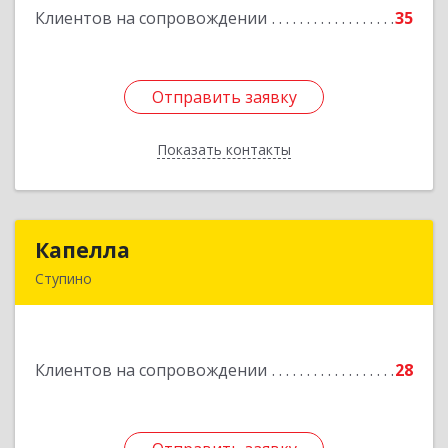
Клиентов на сопровождении
35
Подробнее
Отправить заявку
Отправить заявку
Показать контакты
Назад
Капелла
Капелла
Ступино
142800, Московская обл, Ступино г, Андропова
ул, дом № 93, кв.137
Клиентов на сопровождении
28
Подробнее