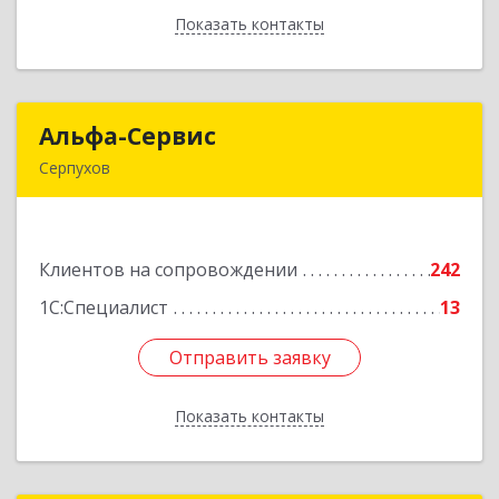
Показать контакты
Назад
Альфа-Сервис
Альфа-Сервис
Серпухов
142200, Московская обл, Серпухов г,
Красноармейская ул, дом № 35/60
Клиентов на сопровождении
242
Подробнее
1С:Специалист
13
Отправить заявку
Отправить заявку
Показать контакты
Назад