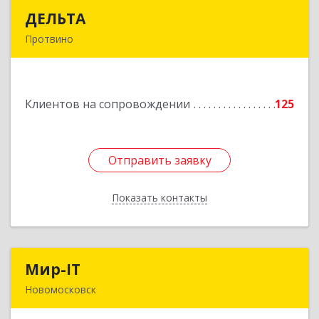
ДЕЛЬТА
ДЕЛЬТА
Протвино
142281, Московская обл, Протвино г,
Кременковское ш, дом № 9А
Клиентов на сопровождении
125
Подробнее
Отправить заявку
Отправить заявку
Показать контакты
Назад
Мир-IT
Мир-IT
Новомосковск
301650, Тульская обл, Новомосковск г,