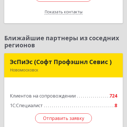
Показать контакты
Назад
Ближайшие партнеры из соседних
регионов
ЭсПиЭс (Софт Профэшнл Севис )
ЭсПиЭс (Софт Профэшнл Севис )
Новомосковск
301659, Тульская обл, Новомосковский р-н,
Новомосковск г, Шахтеров ул, дом № 33/33
Клиентов на сопровождении
724
Подробнее
1С:Специалист
8
Отправить заявку
Отправить заявку