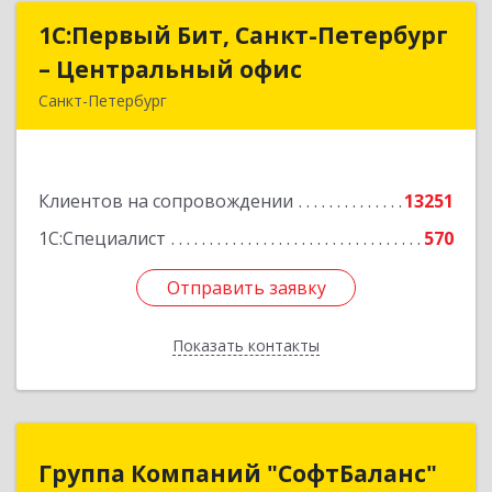
1С:Первый Бит, Санкт-Петербург
1С:Первый Бит, Санкт-Петербург
– Центральный офис
– Центральный офис
Санкт-Петербург
г.Санкт-Петербург, Невский проспект, 10
Подробнее
Клиентов на сопровождении
13251
1С:Специалист
570
Отправить заявку
Отправить заявку
Показать контакты
Назад
Группа Компаний "СофтБаланс"
Группа Компаний "СофтБаланс"