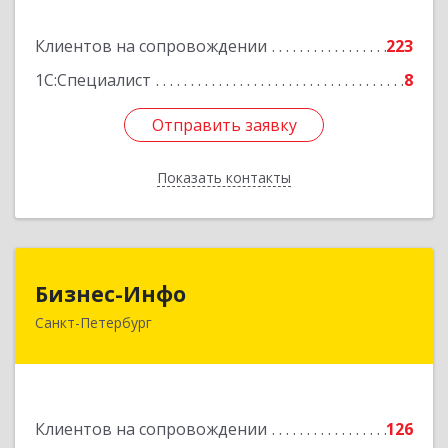
Подробнее
Клиентов на сопровождении
223
1С:Специалист
8
Отправить заявку
Отправить заявку
Показать контакты
Назад
Бизнес-Инфо
Бизнес-Инфо
Санкт-Петербург
191119, Санкт-Петербург г, Константина
Заслонова ул, дом № 7, литера А, пом.17-Н,
часть 3,4,5
Подробнее
Клиентов на сопровождении
126