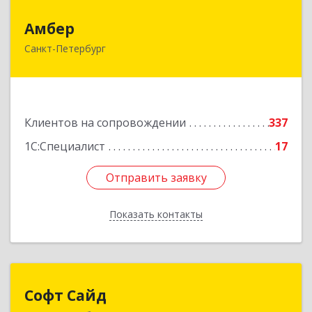
Амбер
Амбер
Санкт-Петербург
191119, Санкт-Петербург г, Правды ул, дом №
16
Подробнее
Клиентов на сопровождении
337
1С:Специалист
17
Отправить заявку
Отправить заявку
Показать контакты
Назад
Софт Сайд
Софт Сайд