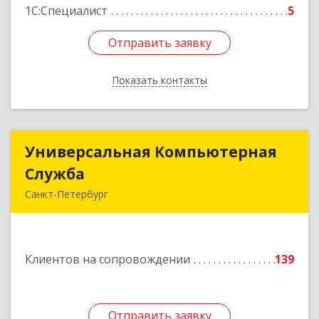
1С:Специалист
5
Отправить заявку
Отправить заявку
Показать контакты
Назад
Универсальная Компьютерная
Универсальная Компьютерная
Служба
Служба
Санкт-Петербург
192007, Санкт-Петербург г, Тамбовская ул, дом
№ 12, корпус В, кв.31
Клиентов на сопровождении
139
Подробнее
Отправить заявку
Отправить заявку