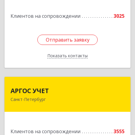
Подробнее
Клиентов на сопровождении
3025
Отправить заявку
Отправить заявку
Показать контакты
Назад
АРГОС УЧЕТ
АРГОС УЧЕТ
Санкт-Петербург
196191, Санкт-Петербург г, Конституции пл,
дом № 7, оф.416
Подробнее
Клиентов на сопровождении
3555