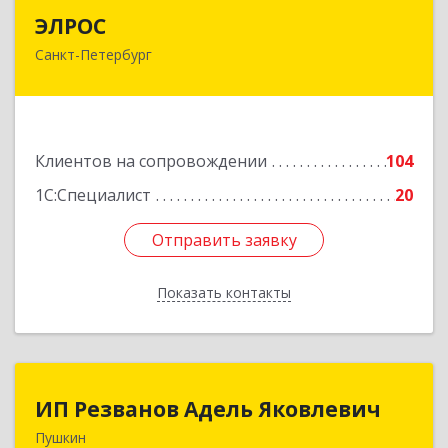
ЭЛРОС
ЭЛРОС
Санкт-Петербург
191024, Санкт-Петербург г, Тележная ул, дом №
22, кв.6
Подробнее
Клиентов на сопровождении
104
1С:Специалист
20
Отправить заявку
Отправить заявку
Показать контакты
Назад
ИП Резванов Адель Яковлевич
ИП Резванов Адель Яковлевич
Пушкин
196602, Санкт-Петербург г, Пушкин г, Красной