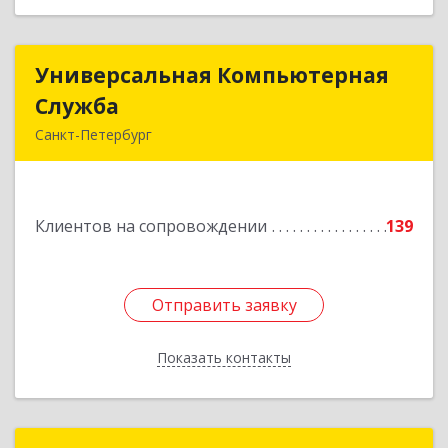
Универсальная Компьютерная
Универсальная Компьютерная
Служба
Служба
Санкт-Петербург
192007, Санкт-Петербург г, Тамбовская ул, дом
№ 12, корпус В, кв.31
Клиентов на сопровождении
139
Подробнее
Отправить заявку
Отправить заявку
Показать контакты
Назад