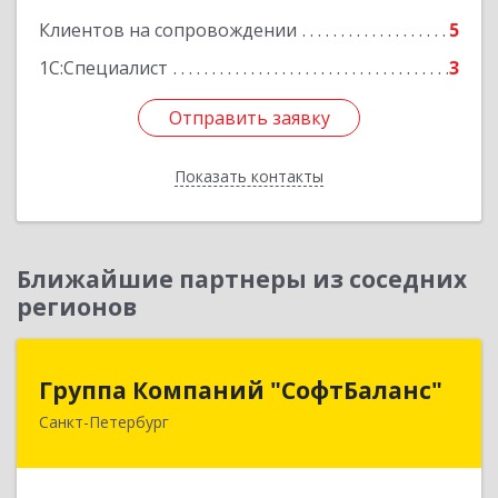
Клиентов на сопровождении
5
1С:Специалист
3
Отправить заявку
Отправить заявку
Показать контакты
Назад
Ближайшие партнеры из соседних
регионов
Группа Компаний "СофтБаланс"
Группа Компаний "СофтБаланс"
Санкт-Петербург
195112, Санкт-Петербург г, Заневский пр-кт,
дом № 30, корпус 2, литера А