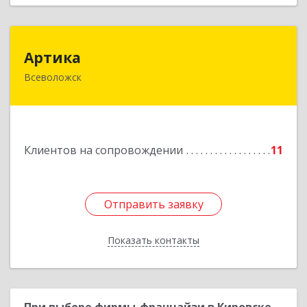
Артика
Артика
Всеволожск
188645, Ленинградская обл, Всеволожск г,
Доктора Сотникова ул, дом № 2, кв.86
Подробнее
Клиентов на сопровождении
11
Отправить заявку
Отправить заявку
Показать контакты
Назад