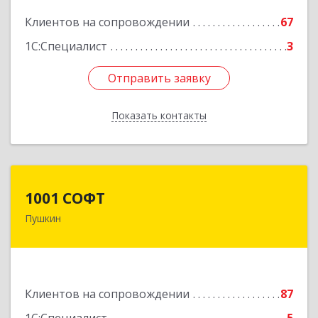
Подробнее
Клиентов на сопровождении
67
1С:Специалист
3
Отправить заявку
Отправить заявку
Показать контакты
Назад
1001 СОФТ
1001 СОФТ
Пушкин
196608, Санкт-Петербург г, Пушкин г,
Автомобильная ул, дом № 6, литера А, оф.207
Подробнее
Клиентов на сопровождении
87