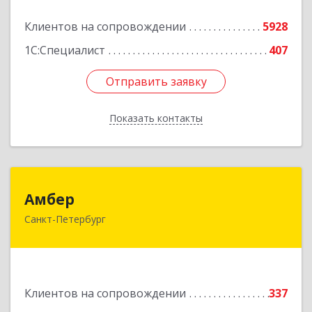
Подробнее
Клиентов на сопровождении
5928
1С:Специалист
407
Отправить заявку
Отправить заявку
Показать контакты
Назад
Амбер
Амбер
Санкт-Петербург
191119, Санкт-Петербург г, Правды ул, дом №
16
Подробнее
Клиентов на сопровождении
337