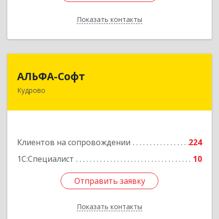
Показать контакты
Назад
АЛЬФА-Софт
АЛЬФА-Софт
Кудрово
188692, Ленинградская обл, Всеволожский м.р-
н, г.п.Заневское, Кудрово г, Пражская ул, дом №
3, кв.305
Подробнее
Клиентов на сопровождении
224
1С:Специалист
10
Отправить заявку
Отправить заявку
Показать контакты
Назад