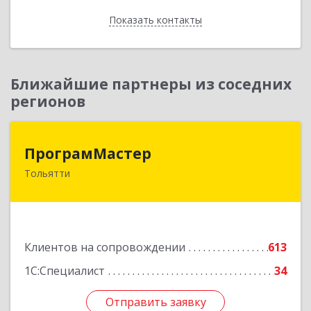
Показать контакты
Назад
Ближайшие партнеры из соседних
регионов
ПрограмМастер
ПрограмМастер
Тольятти
445004, Самарская обл, Тольятти г,
Автозаводское ш, дом № 51
Подробнее
Клиентов на сопровождении
613
1С:Специалист
34
Отправить заявку
Отправить заявку