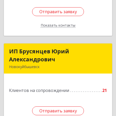
Отправить заявку
Отправить заявку
Показать контакты
Назад
ИП Брусянцев Юрий
ИП Брусянцев Юрий
Александрович
Александрович
Новокуйбышевск
446200, Самарская обл, Новокуйбышевск г,
Гагарина 11
Клиентов на сопровождении
21
Подробнее
Отправить заявку
Отправить заявку