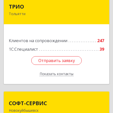
ТРИО
ТРИО
Тольятти
445004, Самарская обл, Тольятти г,
Автозаводское ш, дом № 21, оф.200
Подробнее
Клиентов на сопровождении
247
1С:Специалист
39
Отправить заявку
Отправить заявку
Показать контакты
Назад
СОФТ-СЕРВИС
СОФТ-СЕРВИС
Новокуйбышевск
446206, Самарская обл, Новокуйбышевск г,