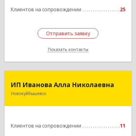
Клиентов на сопровождении
25
Подробнее
Отправить заявку
Отправить заявку
Показать контакты
Назад
ИП Иванова Алла Николаевна
ИП Иванова Алла Николаевна
Новокуйбышевск
446 201, Самарская обл.,
г.Новокуйбышевск,ул.Ворошилова,д.30,кв.70
Подробнее
Клиентов на сопровождении
11