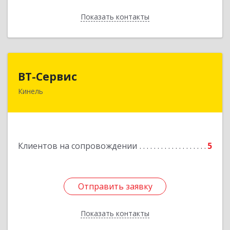
Показать контакты
Назад
ВТ-Сервис
ВТ-Сервис
Кинель
446436, Самарская обл, Кинель г, Маяковского
ул, дом № 61
Подробнее
Клиентов на сопровождении
5
Отправить заявку
Отправить заявку
Показать контакты
Назад