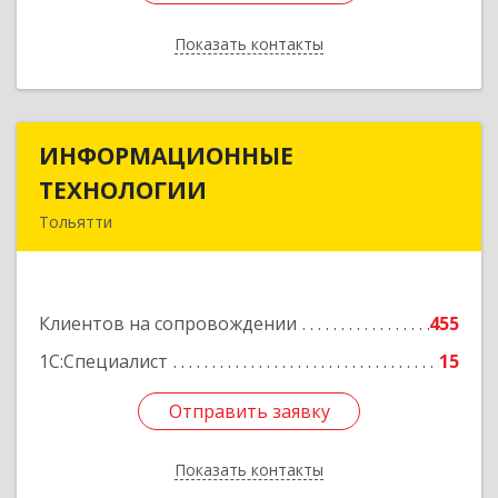
Показать контакты
Назад
ИНФОРМАЦИОННЫЕ
ИНФОРМАЦИОННЫЕ
ТЕХНОЛОГИИ
ТЕХНОЛОГИИ
Тольятти
445043, Самарская обл, Тольятти г, Южное ш,
дом № 161, корпус 2.1, оф.309А
Клиентов на сопровождении
455
Подробнее
1С:Специалист
15
Отправить заявку
Отправить заявку
Показать контакты
Назад