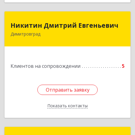
Никитин Дмитрий Евгеньевич
Никитин Дмитрий Евгеньевич
Димитровград
433513, Ульяновская
область,г.Димитровград,ул.Победы, д.9, кв.52
Подробнее
Клиентов на сопровождении
5
Отправить заявку
Отправить заявку
Показать контакты
Назад