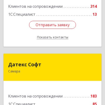
Клиентов на сопровождении
314
1С:Специалист
13
Отправить заявку
Отправить заявку
Показать контакты
Назад
Датекс Софт
Датекс Софт
Самара
443070, Самарская обл, Самара г, Партизанская
ул, дом № 86, оф.723
Подробнее
Клиентов на сопровождении
183
1С:Специалист
85