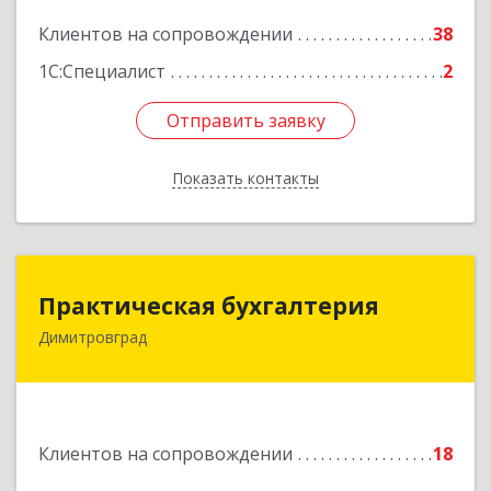
Подробнее
Клиентов на сопровождении
38
1С:Специалист
2
Отправить заявку
Отправить заявку
Показать контакты
Назад
Практическая бухгалтерия
Практическая бухгалтерия
Димитровград
433502, Ульяновская область, г.о. город
Димитровград, г Димитровград, ш
Мулловское, стр. 7/5, офис 5
Подробнее
Клиентов на сопровождении
18