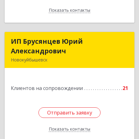
Показать контакты
Назад
ИП Брусянцев Юрий
ИП Брусянцев Юрий
Александрович
Александрович
Новокуйбышевск
446200, Самарская обл, Новокуйбышевск г,
Гагарина 11
Клиентов на сопровождении
21
Подробнее
Отправить заявку
Отправить заявку
Показать контакты
Назад