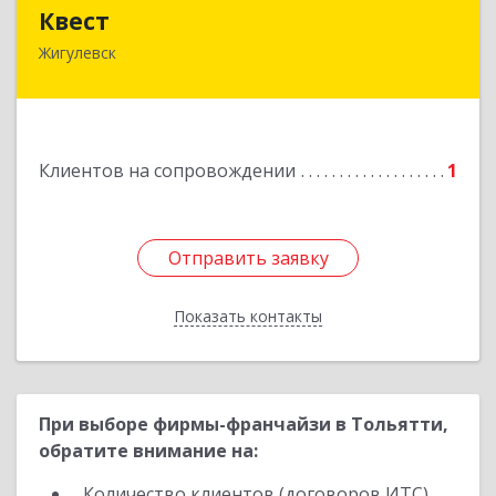
Квест
Квест
Жигулевск
445350, Самарская обл., Жигулевск, ул.Пушкина,
21, офис 4
Подробнее
Клиентов на сопровождении
1
Отправить заявку
Отправить заявку
Показать контакты
Назад
При выборе фирмы-франчайзи в Тольятти,
обратите внимание на:
Количество клиентов (договоров ИТС)