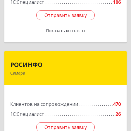
1С:Специалист
106
Отправить заявку
Отправить заявку
Показать контакты
Назад
РОСИНФО
РОСИНФО
Самара
443069, Самарская обл, Самара г, Авроры ул,
дом № 110, оф.24
Подробнее
Клиентов на сопровождении
470
1С:Специалист
26
Отправить заявку
Отправить заявку