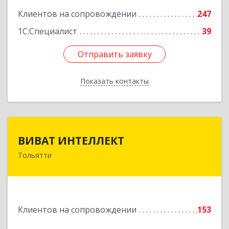
Клиентов на сопровождении
247
1С:Специалист
39
Отправить заявку
Отправить заявку
Показать контакты
Назад
ВИВАТ ИНТЕЛЛЕКТ
ВИВАТ ИНТЕЛЛЕКТ
Тольятти
445040, Самарская обл, Тольятти г, 40 лет
Победы ул, дом № 65Б, оф.308/3
Подробнее
Клиентов на сопровождении
153