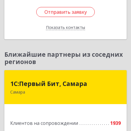
Отправить заявку
Отправить заявку
Показать контакты
Назад
Ближайшие партнеры из соседних
регионов
1С:Первый Бит, Самара
1С:Первый Бит, Самара
Самара
443013, Самарская обл, Самара г, Дачная ул,
дом № 24, пом.2/25
Подробнее
Клиентов на сопровождении
1939