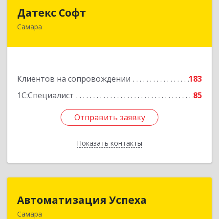
Датекс Софт
Датекс Софт
Самара
443070, Самарская обл, Самара г, Партизанская
ул, дом № 86, оф.723
Подробнее
Клиентов на сопровождении
183
1С:Специалист
85
Отправить заявку
Отправить заявку
Показать контакты
Назад
Автоматизация Успеха
Автоматизация Успеха
Самара
443011, Самарская обл, Самара г, 22