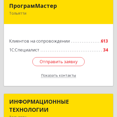
ПрограмМастер
ПрограмМастер
Тольятти
445004, Самарская обл, Тольятти г,
Автозаводское ш, дом № 51
Подробнее
Клиентов на сопровождении
613
1С:Специалист
34
Отправить заявку
Отправить заявку
Показать контакты
Назад
ИНФОРМАЦИОННЫЕ
ИНФОРМАЦИОННЫЕ
ТЕХНОЛОГИИ
ТЕХНОЛОГИИ