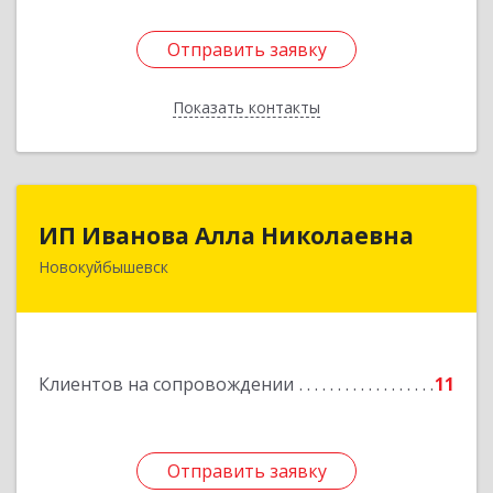
Отправить заявку
Отправить заявку
Показать контакты
Назад
ИП Иванова Алла Николаевна
ИП Иванова Алла Николаевна
Новокуйбышевск
446 201, Самарская обл.,
г.Новокуйбышевск,ул.Ворошилова,д.30,кв.70
Подробнее
Клиентов на сопровождении
11
Отправить заявку
Отправить заявку