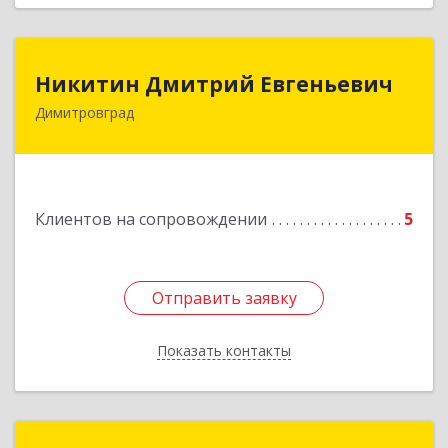
Никитин Дмитрий Евгеньевич
Никитин Дмитрий Евгеньевич
Димитровград
433513, Ульяновская
область,г.Димитровград,ул.Победы, д.9, кв.52
Подробнее
Клиентов на сопровождении
5
Отправить заявку
Отправить заявку
Показать контакты
Назад