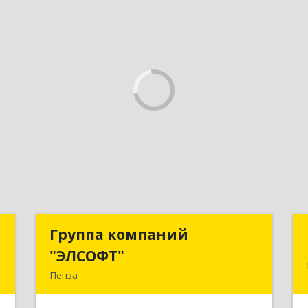
а
Группа компаний
Группа компаний
"ЭЛСОФТ"
"ЭЛСОФТ"
,
Пенза
1
440020, Пензенская обл, Пенза г,
Суворова ул, дом № 145, корпус а,