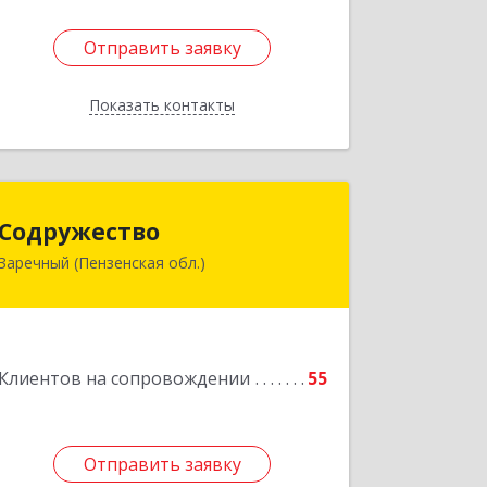
Отправить заявку
Отправить заявку
Показать контакты
Назад
Содружество
Содружество
Заречный (Пензенская обл.)
442962, Пензенская обл, Заречный г,
Промышленная ул, дом № 25
Подробнее
Клиентов на сопровождении
55
Отправить заявку
Отправить заявку