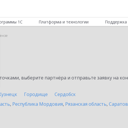
ограммы 1С
Платформа и технологии
Поддержка 
Пензе
очками, выберите партнёра и отправьте заявку на ко
Кузнецк
Городище
Сердобск
асть
,
Республика Мордовия
,
Рязанская область
,
Саратов