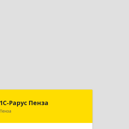
1С-Рарус Пенза
1С-Рарус Пенза
Пенза
440028, Пензенская обл, Пенза г,
Леонова ул, дом № 10, пом.10