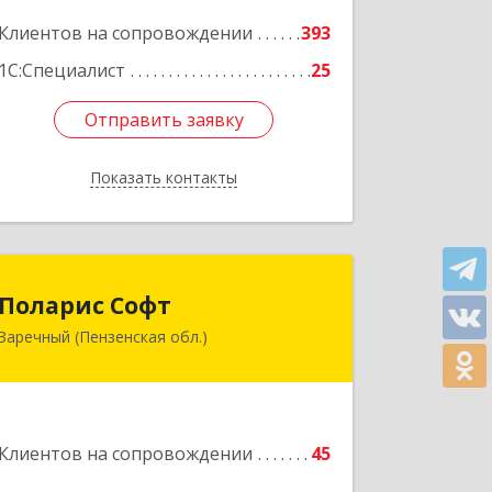
Подробнее
Клиентов на сопровождении
393
1С:Специалист
25
Отправить заявку
Отправить заявку
Показать контакты
Назад
Поларис Софт
Поларис Софт
Заречный (Пензенская обл.)
442960, Пензенская обл, Заречный г,
В.В.Демакова проезд, дом № 5, кв.303
Подробнее
Клиентов на сопровождении
45