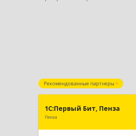
Рекомендованные партнеры
1С:Первый Бит, Пенз
1С:Первый Бит, Пенза
Пенза
440000, Пензенская обл, Пенза г
Московская ул, дом № 15, пом.