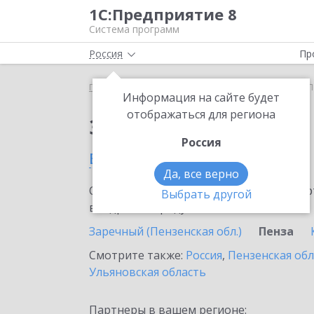
1С:Предприятие 8
Система программ
Россия
Пр
Главная
Сервисы ИТС
Smartway
Smartway в 
Информация на сайте будет
отображаться для региона
Заказать Smartway
Россия
в Пензе
Да, все верно
Ознакомьтесь с информационными карт
Выбрать другой
внедрение продукта.
Заречный (Пензенская обл.)
Пенза
Смотрите также:
Россия
,
Пензенская обл
Ульяновская область
Партнеры в вашем регионе: