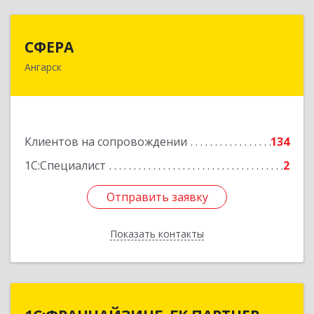
СФЕРА
СФЕРА
Ангарск
665816, Иркутская обл, Ангарск г, 177-й кв-л,
дом № 6, оф.159
Подробнее
Клиентов на сопровождении
134
1С:Специалист
2
Отправить заявку
Отправить заявку
Показать контакты
Назад
1С:ФРАНЧАЙЗИНГ. ГК ПАРТНЕР