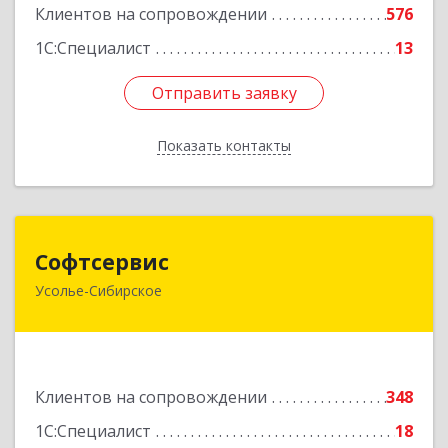
Клиентов на сопровождении
576
1С:Специалист
13
Отправить заявку
Отправить заявку
Показать контакты
Назад
Софтсервис
Софтсервис
Усолье-Сибирское
665451, Иркутская обл, Усолье-Сибирское г,
Интернациональная ул, дом № 87
Подробнее
Клиентов на сопровождении
348
1С:Специалист
18