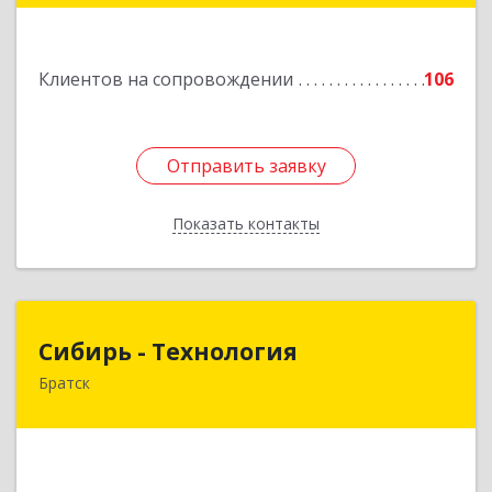
Подробнее
Клиентов на сопровождении
106
Отправить заявку
Отправить заявку
Показать контакты
Назад
Сибирь - Технология
Сибирь - Технология
Братск
665710, Иркутская обл, Братск г, Снежная
(Центральный ж/р) ул, дом № 13
Подробнее