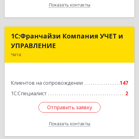
Показать контакты
Назад
1С:Франчайзи Компания УЧЕТ и
1С:Франчайзи Компания УЧЕТ и
УПРАВЛЕНИЕ
УПРАВЛЕНИЕ
Чита
672038, Забайкальский край, Чита г, Нагорная
ул, дом № 81а, пом.1
Клиентов на сопровождении
147
Подробнее
1С:Специалист
2
Отправить заявку
Отправить заявку
Показать контакты
Назад