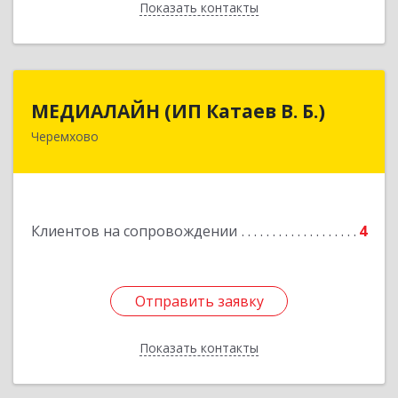
Показать контакты
Назад
МЕДИАЛАЙН (ИП Катаев В. Б.)
МЕДИАЛАЙН (ИП Катаев В. Б.)
Черемхово
665413, Иркутская обл, Черемхово г, Ленина ул,
дом № 5, оф.328
Подробнее
Клиентов на сопровождении
4
Отправить заявку
Отправить заявку
Показать контакты
Назад