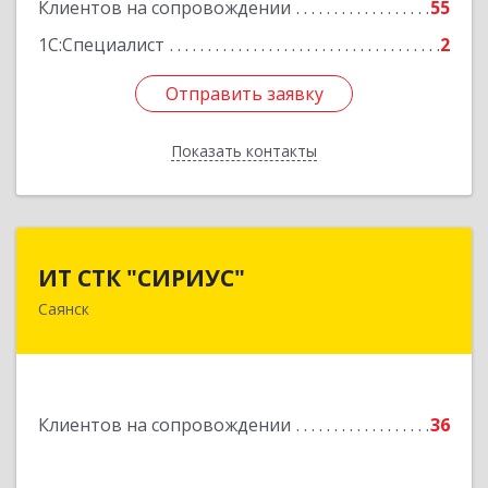
Клиентов на сопровождении
55
1С:Специалист
2
Отправить заявку
Отправить заявку
Показать контакты
Назад
ИТ СТК "СИРИУС"
ИТ СТК "СИРИУС"
Саянск
666303, Иркутская обл, Саянск г, Юбилейный
мкр, дом № 38
Подробнее
Клиентов на сопровождении
36