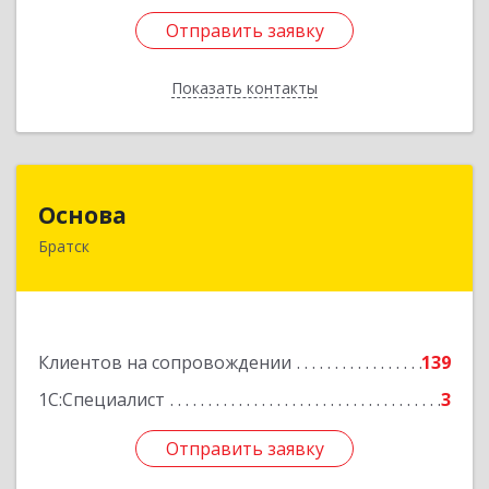
Отправить заявку
Отправить заявку
Показать контакты
Назад
Основа
Основа
Братск
665700, Иркутская обл, Братск г, Ленина
(Центральный ж/р) пр-кт, дом № 6, оф.1001
Подробнее
Клиентов на сопровождении
139
1С:Специалист
3
Отправить заявку
Отправить заявку