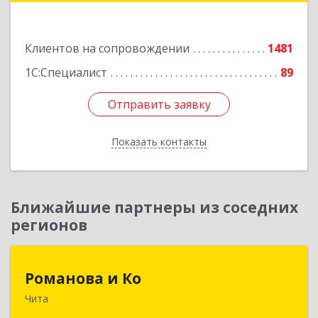
Подробнее
Клиентов на сопровождении
1481
1С:Специалист
89
Отправить заявку
Отправить заявку
Показать контакты
Назад
Ближайшие партнеры из соседних
регионов
Романова и Ко
Романова и Ко
Чита
672000, Забайкальский край, Чита г, Анохина