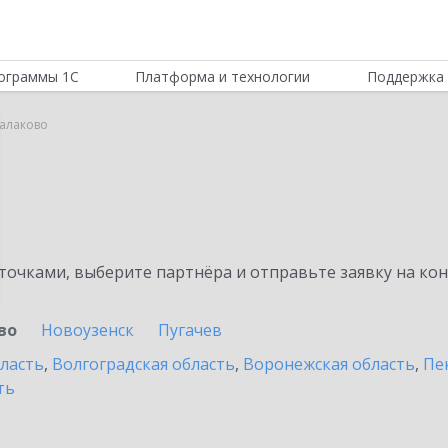
ограммы 1С
Платформа и технологии
Поддержка 
Балаково
очками, выберите партнёра и отправьте заявку на ко
во
Новоузенск
Пугачев
бласть
,
Волгоградская область
,
Воронежская область
,
Пе
ть