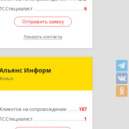
1С:Специалист
6
Отправить заявку
Отправить заявку
Показать контакты
Назад
Альянс Информ
Альянс Информ
Вольск
412906, Саратовская обл, Вольск г,
Чернышевского ул, дом № 73А
Подробнее
Клиентов на сопровождении
187
1С:Специалист
1