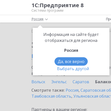
1С:Предприятие 8
Система программ
Россия
Пр
Главная
Сервисы ИТС
Smartway
Smartway в 
Информация на сайте будет
отображаться для региона
Заказать Smartway
Россия
в Балаково
Да, все верно
Ознакомьтесь с информационными карт
Выбрать другой
внедрение продукта.
Вольск
Энгельс
Саратов
Балако
Смотрите также:
Россия
,
Саратовская о
Тамбовская область
,
Ульяновская облас
Партнеры в вашем регионе: