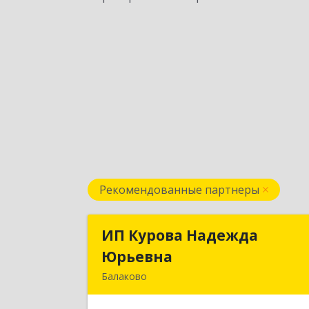
Рекомендованные партнеры
ИП Курова Надежда
ИП Курова Надежд
Юрьевна
Юрьевн
Балаково
413857, Саратовская обл, Балаково г
Комсомольская ул, дом № 51, кв.8