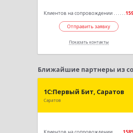
Клиентов на сопровождении
15
Подробне
Отправить заявку
Отправить заявку
Показать контакты
Назад
Ближайшие партнеры из со
1С:Первый Бит, Сарато
1С:Первый Бит, Саратов
Саратов
410005, Саратовская обл, Саратов г
Астраханская ул, дом № 87, корпус 5
Подробне
Клиентов на сопровождении
158