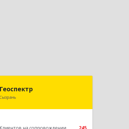
Геоспектр
Геоспектр
Сызрань
446001, Самарская обл, Сызрань г,
Кирова ул, дом № 46
Подробнее
Клиентов на сопровождении
245