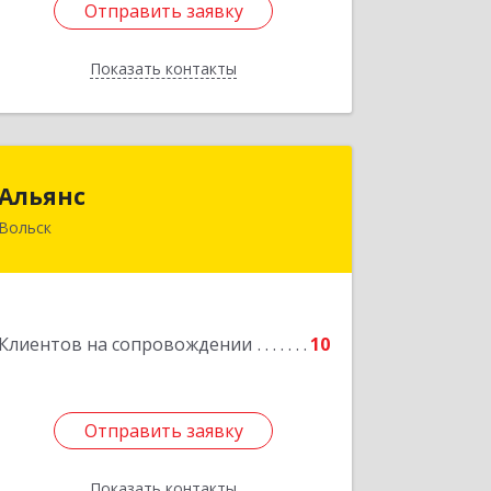
Отправить заявку
Отправить заявку
Показать контакты
Назад
Альянс
Альянс
Вольск
412900, Саратовская обл, Вольск г,
Клочкова ул, дом № 83а
Подробнее
Клиентов на сопровождении
10
Отправить заявку
Отправить заявку
Показать контакты
Назад