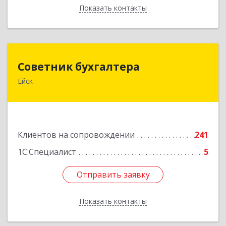
Показать контакты
Назад
Советник бухгалтера
Советник бухгалтера
Ейск
353691, Краснодарский край, Ейский р-н, Ейск г,
Красная ул, дом №45/2, оф.4
Подробнее
Клиентов на сопровождении
241
1С:Специалист
5
Отправить заявку
Отправить заявку
Показать контакты
Назад