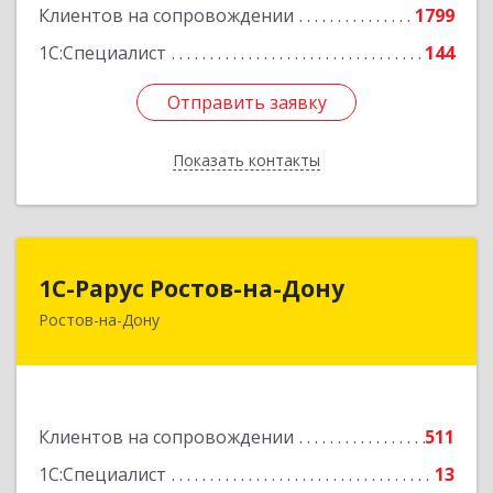
Клиентов на сопровождении
1799
1С:Специалист
144
Отправить заявку
Отправить заявку
Показать контакты
Назад
1С-Рарус Ростов-на-Дону
1С-Рарус Ростов-на-Дону
Ростов-на-Дону
344002, Ростовская обл, г.о. город Ростов-на-
Дону, Ростов-на-Дону г, Газетный пер, дом №
47Б
Подробнее
Клиентов на сопровождении
511
1С:Специалист
13