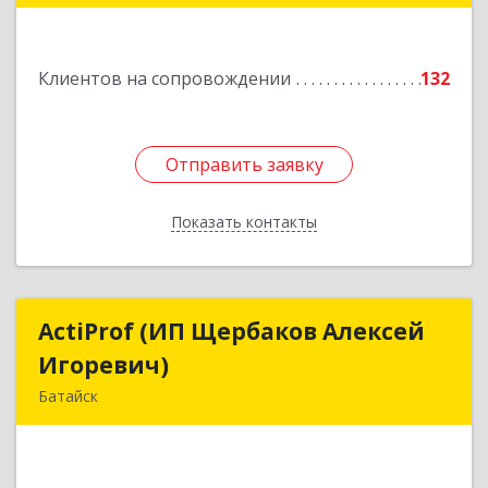
Подробнее
Клиентов на сопровождении
132
Отправить заявку
Отправить заявку
Показать контакты
Назад
ActiProf (ИП Щербаков Алексей
ActiProf (ИП Щербаков Алексей
Игоревич)
Игоревич)
Батайск
346885, Ростовская обл, Батайск г, Огородная
ул, дом № 97