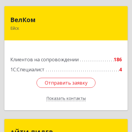
ВелКом
ВелКом
Ейск
353688, Краснодарский край, Ейский р-н, Ейск г,
Керченский пер, дом № 2/1, корпус 1
Подробнее
Клиентов на сопровождении
186
1С:Специалист
4
Отправить заявку
Отправить заявку
Показать контакты
Назад
АЙТИ ЛИДЕР