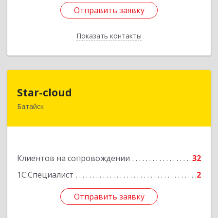
Отправить заявку
Отправить заявку
Показать контакты
Назад
Star-cloud
Star-cloud
Батайск
346880, Ростовская обл, Батайск г, Фермерская
ул, дом № 16, оф.8
Подробнее
Клиентов на сопровождении
32
1С:Специалист
2
Отправить заявку
Отправить заявку