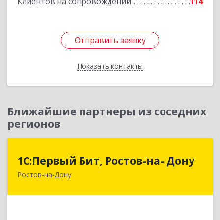
Клиентов на сопровождении
114
Отправить заявку
Отправить заявку
Показать контакты
Назад
Ближайшие партнеры из соседних
регионов
1С:Первый Бит, Ростов-на- Дону
1С:Первый Бит, Ростов-на- Дону
Ростов-на-Дону
344091, Ростовская обл, Ростов-на-Дону г,
Малиновского ул, дом № 3, корпус 1, пом.36
Подробнее