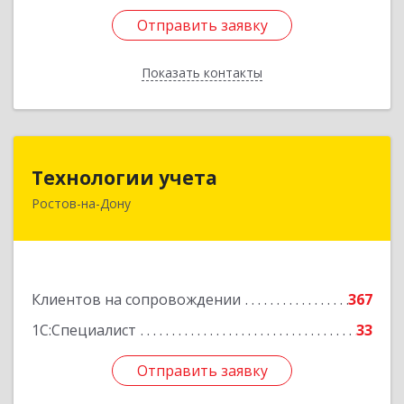
Отправить заявку
Отправить заявку
Показать контакты
Назад
Технологии учета
Технологии учета
Ростов-на-Дону
344064, Ростовская обл, Ростов-на-Дону г,
Вавилова ул, дом № 68, оф.309
Подробнее
Клиентов на сопровождении
367
1С:Специалист
33
Отправить заявку
Отправить заявку