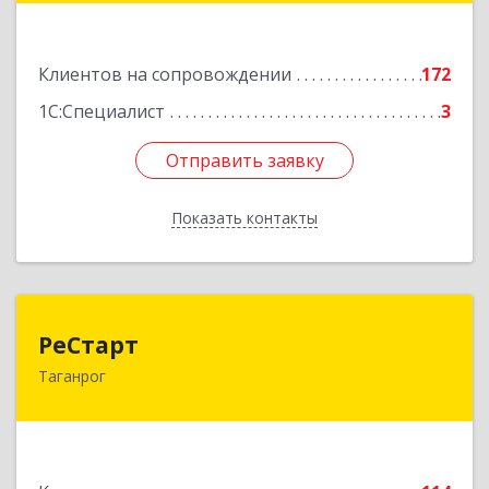
Подробнее
Клиентов на сопровождении
172
1С:Специалист
3
Отправить заявку
Отправить заявку
Показать контакты
Назад
РеСтарт
РеСтарт
Таганрог
347916, Ростовская обл, Таганрог г, Калужский
проезд, дом № 7, кв.4
Подробнее