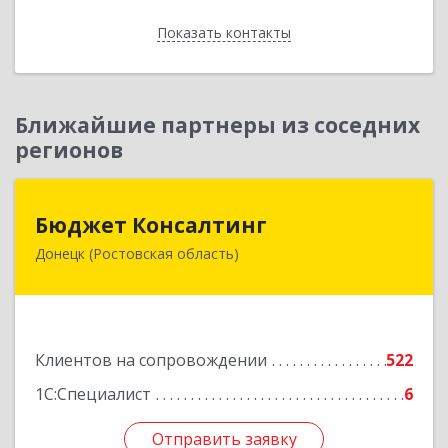
Показать контакты
Назад
Ближайшие партнеры из соседних
регионов
Бюджет Консалтинг
Бюджет Консалтинг
Донецк (Ростовская область)
346338, Ростовская обл, г.о. Город Донецк,
Донецк г, 12-й кв-л, дом № 10, оф.28
Подробнее
Клиентов на сопровождении
522
1С:Специалист
6
Отправить заявку
Отправить заявку