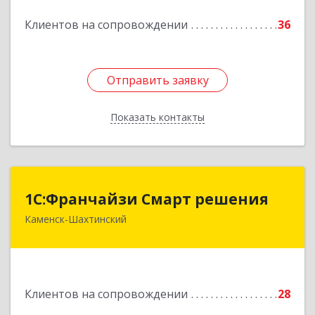
Подробнее
Клиентов на сопровождении
36
Отправить заявку
Отправить заявку
Показать контакты
Назад
1С:Франчайзи Смарт решения
1С:Франчайзи Смарт решения
Каменск-Шахтинский
347800, Ростовская обл, Каменск-Шахтинский г,
Ворошилова ул, дом № 152
Подробнее
Клиентов на сопровождении
28