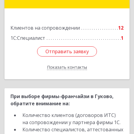
Куйбышева ул, дом № 6, кв.2
Подробнее
Клиентов на сопровождении
12
1С:Специалист
1
Отправить заявку
Отправить заявку
Показать контакты
Назад
При выборе фирмы-франчайзи в Гуково,
обратите внимание на:
Количество клиентов (договоров ИТС)
на сопровождении у партнера фирмы 1С.
Количество специалистов, аттестованных