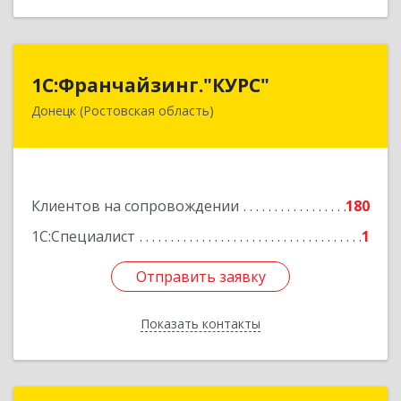
1С:Франчайзинг."КУРС"
1С:Франчайзинг."КУРС"
Донецк (Ростовская область)
346330, Ростовская обл, Донецк г, Благодатный
пер, дом № 16
Подробнее
Клиентов на сопровождении
180
1С:Специалист
1
Отправить заявку
Отправить заявку
Показать контакты
Назад