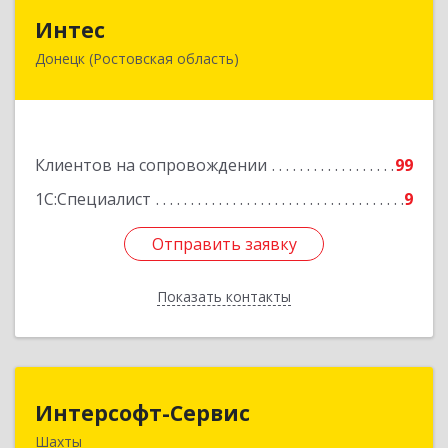
Интес
Интес
Донецк (Ростовская область)
346330, Ростовская обл, Донецк г, 60-й кв-л,
дом № 6 ( пристройка)
Подробнее
Клиентов на сопровождении
99
1С:Специалист
9
Отправить заявку
Отправить заявку
Показать контакты
Назад
Интерсофт-Сервис
Интерсофт-Сервис
Шахты
346480, Ростовская обл, Шахты г, Советская ул,