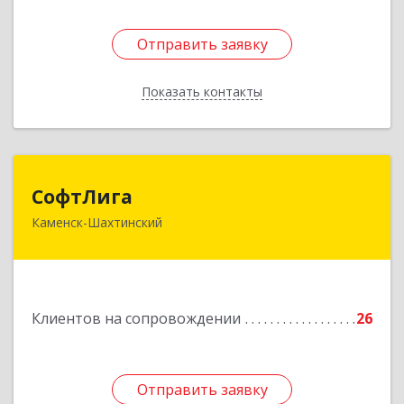
Отправить заявку
Отправить заявку
Показать контакты
Назад
СофтЛига
СофтЛига
Каменск-Шахтинский
347800, Ростовская обл, Каменск-Шахтинский г,
Желябова ул, дом № 33А
Подробнее
Клиентов на сопровождении
26
Отправить заявку
Отправить заявку