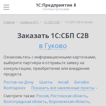
1С:Предприятие 8
Система программ
Главная
Сервисы ИТС
1С:СБП C2B
1С:СБП C2B в Гуково
Заказать 1С:СБП C2B
в Гуково
Ознакомьтесь с информационными карточками,
выберите партнёра и отправьте заявку на
консультацию, приобретение или внедрение
продукта.
Ростов-на-Дону
Шахты
Аксай
Батайск
Волгодонск
Показать все населенные
пункты
Смотрите также:
Россия
,
Ростовская область
,
Волгоградская область
,
Воронежская область
,