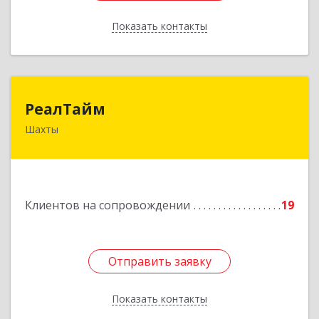
Показать контакты
Назад
РеалТайм
РеалТайм
Шахты
346504, Ростовская обл, Шахты г,
Чернышевского ул, дом № 42
Подробнее
Клиентов на сопровождении
19
Отправить заявку
Отправить заявку
Показать контакты
Назад