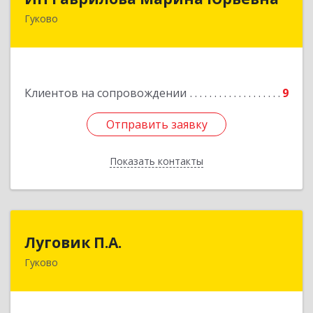
Гуково
Подробнее
Клиентов на сопровождении
9
Отправить заявку
Отправить заявку
Показать контакты
Назад
Луговик П.А.
Луговик П.А.
Гуково
Подробнее