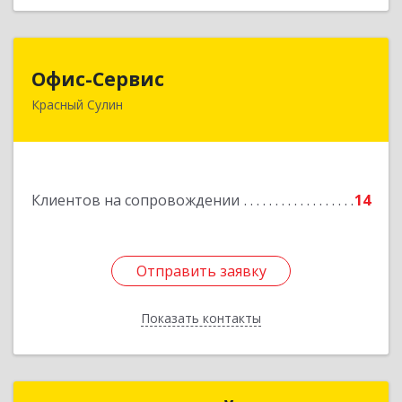
Офис-Сервис
Офис-Сервис
Красный Сулин
346350, Ростовская обл, р-н Красносулинский,
Красный Сулин г, Заводская ул, дом № 1
Подробнее
Клиентов на сопровождении
14
Отправить заявку
Отправить заявку
Показать контакты
Назад