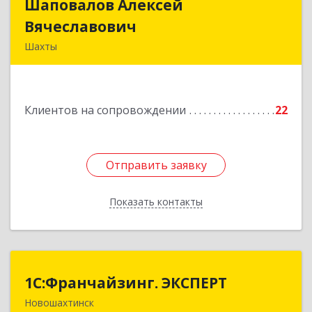
Шаповалов Алексей
Шаповалов Алексей
Вячеславович
Вячеславович
Шахты
346510, Шахты г, Ленина ул, дом № 142
Подробнее
Клиентов на сопровождении
22
Отправить заявку
Отправить заявку
Показать контакты
Назад
1С:Франчайзинг. ЭКСПЕРТ
1С:Франчайзинг. ЭКСПЕРТ
Новошахтинск
346901, Ростовская обл, Новошахтинск г,