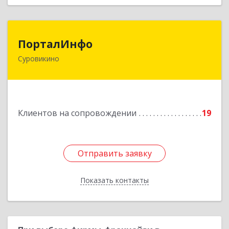
ПорталИнфо
ПорталИнфо
Суровикино
404414, г.Суровкино Волгоградской обл. ул. 1-й
мкр д.21 кв 9
Подробнее
Клиентов на сопровождении
19
Отправить заявку
Отправить заявку
Показать контакты
Назад