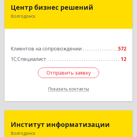
Центр бизнес решений
Центр бизнес решений
Волгодонск
347375, Ростовская обл, Волгодонск г,
Курчатова пр-кт, дом № 45, кв.3
Подробнее
Клиентов на сопровождении
572
1С:Специалист
12
Отправить заявку
Отправить заявку
Показать контакты
Назад
Институт информатизации
Институт информатизации
Волгодонск
347383, Ростовская обл, Волгодонск г, Маршала