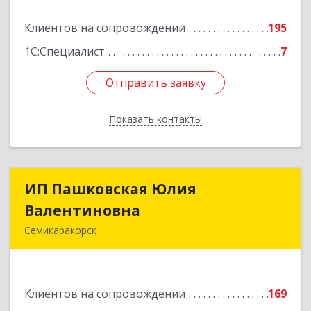
Подробнее
Клиентов на сопровождении
195
1С:Специалист
7
Отправить заявку
Отправить заявку
Показать контакты
Назад
ИП Пашковская Юлия
ИП Пашковская Юлия
Валентиновна
Валентиновна
Семикаракорск
346645, Ростовская обл, Семикаракорский р-н,
Золотаревка х, Октябрьская ул, дом № 35
Клиентов на сопровождении
169
Подробнее