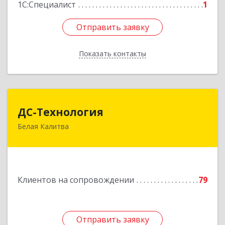
1С:Специалист
1
Отправить заявку
Отправить заявку
Показать контакты
Назад
ДС-Технология
ДС-Технология
Белая Калитва
347045, Ростовская обл, Белокалитвинский р-н,
Белая Калитва г, Вокзальная ул, дом № 381
Подробнее
Клиентов на сопровождении
79
Отправить заявку
Отправить заявку