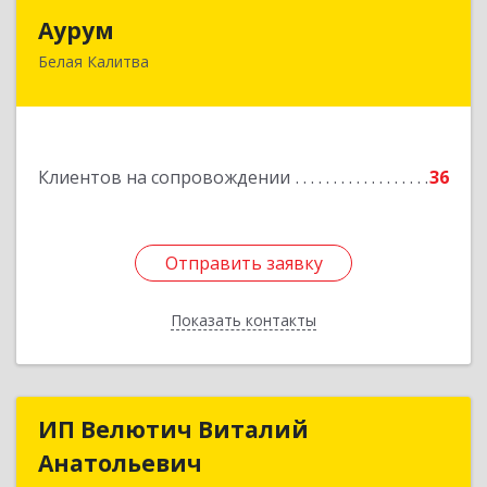
Аурум
Аурум
Белая Калитва
347044, Ростовская обл, Белокалитвинский р-н,
Белая Калитва г, Леонова ул, дом № 37
Подробнее
Клиентов на сопровождении
36
Отправить заявку
Отправить заявку
Показать контакты
Назад
ИП Велютич Виталий
ИП Велютич Виталий
Анатольевич
Анатольевич