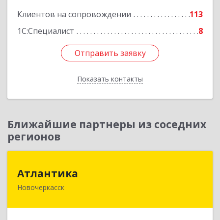
Клиентов на сопровождении
113
1С:Специалист
8
Отправить заявку
Отправить заявку
Показать контакты
Назад
Ближайшие партнеры из соседних
регионов
Атлантика
Атлантика
Новочеркасск
346428, Ростовская обл, Новочеркасск г,
Кривопустенко пер, домовладение № 4А, пом.1