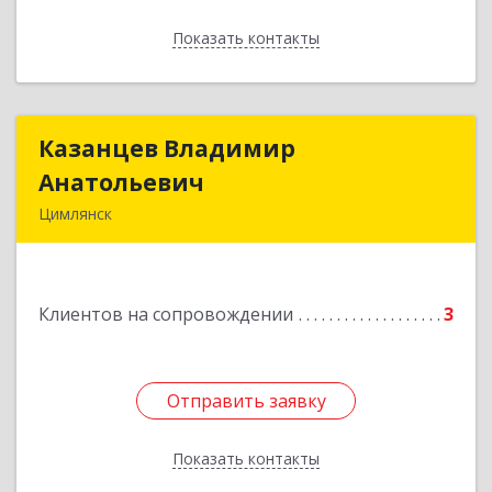
Показать контакты
Назад
Казанцев Владимир
Казанцев Владимир
Анатольевич
Анатольевич
Цимлянск
347 320, 347320, Ростовская обл, Цимлянский р-
н, Цимлянск г, Западный пер, дом № 3
Клиентов на сопровождении
3
Подробнее
Отправить заявку
Отправить заявку
Показать контакты
Назад