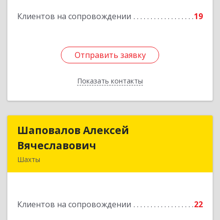
Подробнее
Клиентов на сопровождении
19
Отправить заявку
Отправить заявку
Показать контакты
Назад
Шаповалов Алексей
Шаповалов Алексей
Вячеславович
Вячеславович
Шахты
346510, Шахты г, Ленина ул, дом № 142
Подробнее
Клиентов на сопровождении
22