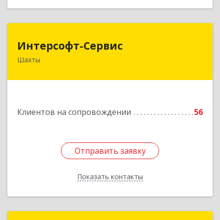
Интерсофт-Сервис
Интерсофт-Сервис
Шахты
346480, Ростовская обл, Шахты г, Советская ул,
дом № 279/10
Подробнее
Клиентов на сопровождении
56
Отправить заявку
Отправить заявку
Показать контакты
Назад