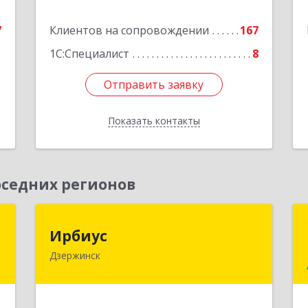
е
Подробнее
7
Клиентов на сопровождении
167
1С:Специалист
8
Отправить заявку
Отправить заявку
Показать контакты
Назад
седних регионов
Н
Ирбиус
Ирбиус
Дзержинск
д
606016, Нижегородская обл,
д
Дзержинск г, Студенческая ул, дом №
,
30
1