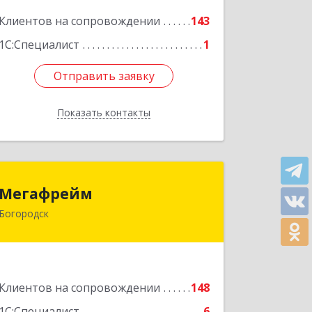
Клиентов на сопровождении
143
Подробнее
1С:Специалист
1
Отправить заявку
Отправить заявку
Показать контакты
Назад
Мегафрейм
Мегафрейм
Богородск
607600, Нижегородская обл,
Богородск г, Ленина ул, дом № 123,
этаж 4, пом. 5
Подробнее
Клиентов на сопровождении
148
1С:Специалист
6