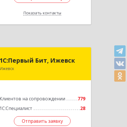
Показать контакты
Назад
1С:Первый Бит, Ижевск
1С:Первый Бит, Ижевск
Ижевск
426008, Удмуртская Респ, Ижевск г,
Коммунаров ул, дом № 234
Подробнее
Клиентов на сопровождении
779
1С:Специалист
28
Отправить заявку
Отправить заявку