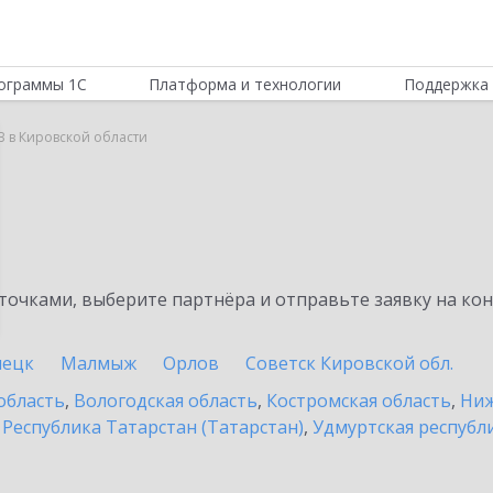
ограммы 1С
Платформа и технологии
Поддержка 
B в Кировской области
очками, выберите партнёра и отправьте заявку на ко
пецк
Малмыж
Орлов
Советск Кировской обл.
область
,
Вологодская область
,
Костромская область
,
Ниж
,
Республика Татарстан (Татарстан)
,
Удмуртская республ