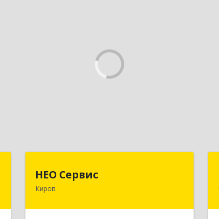
"
НЕО Сервис
НЕО Сервис
Киров
,
610045, Кировская обл, Киров г,
7
Ульяновская ул, дом № 36