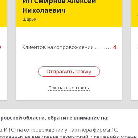
л
ИП Смирнов Алексей
ИП Смирнов Алексей
ч
Николаевич
Николаевич
Шарья
д
Подробнее
.
0
Клиентов на сопровождении
4
е
Отправить заявку
Отправить заявку
Показать контакты
Назад
ровской области, обратите внимание на:
в ИТС) на сопровождении у партнера фирмы 1С.
стованных на внедрение технологий и решений системы