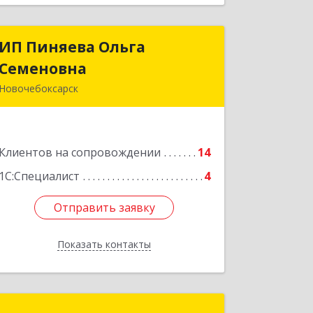
ИП Пиняева Ольга
ИП Пиняева Ольга
Семеновна
Семеновна
Новочебоксарск
429965, Чувашская Республика -
Чувашия, Новочебоксарск г,
Пионерская ул, дом № 2, корпус 2,
Клиентов на сопровождении
кв.141
14
1С:Специалист
4
Подробнее
Отправить заявку
Отправить заявку
Показать контакты
Назад