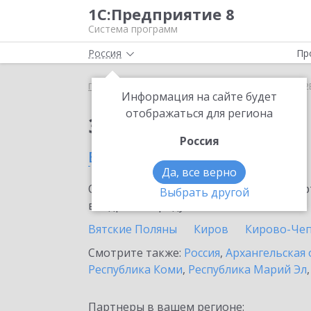
1С:Предприятие 8
Система программ
Россия
Пр
Главная
Сервисы ИТС
1С:СБП C2B
1С:СБП C2
Информация на сайте будет
отображаться для региона
Заказать 1С:СБП C2B
Россия
в Кировской области
Да, все верно
Ознакомьтесь с информационными карт
Выбрать другой
внедрение продукта.
Вятские Поляны
Киров
Кирово-Че
Смотрите также:
Россия
,
Архангельская 
Республика Коми
,
Республика Марий Эл
Партнеры в вашем регионе: