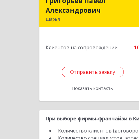
Григорьев Павел
Григорьев Паве
Александрович
Александрови
Шарья
157505, Костромская область, горо
Шарья, улица Краснухина, дом 6
Клиентов на сопровождении
1
Подробне
Отправить заявку
Отправить заявку
Показать контакты
Назад
При выборе фирмы-франчайзи в Ки
Количество клиентов (договоро
Количество специалистов, атте