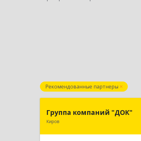
Рекомендованные партнеры
Группа компаний "ДОК
Группа компаний "ДОК"
Киров
610017, Кировская обл, Киров г
Горького ул, дом № 1