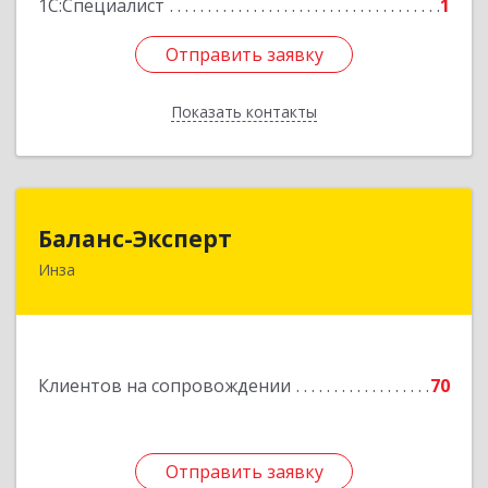
1С:Специалист
1
Отправить заявку
Отправить заявку
Показать контакты
Назад
Баланс-Эксперт
Баланс-Эксперт
Инза
433030, Ульяновская обл, Инзенский р-н, Инза
г, Красных Бойцов ул, дом № 18, кв.4
Подробнее
Клиентов на сопровождении
70
Отправить заявку
Отправить заявку