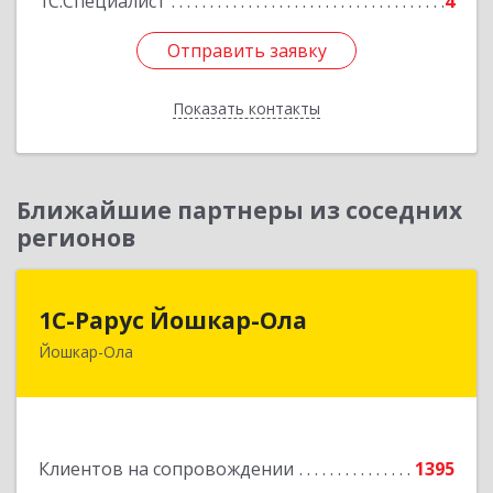
1С:Специалист
4
Отправить заявку
Отправить заявку
Показать контакты
Назад
Ближайшие партнеры из соседних
регионов
1С-Рарус Йошкар-Ола
1С-Рарус Йошкар-Ола
Йошкар-Ола
424004, Марий Эл Респ, Йошкар-Ола г, Волкова
ул, дом № 68
Подробнее
Клиентов на сопровождении
1395