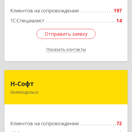
Подробнее
Клиентов на сопровождении
197
1С:Специалист
14
Отправить заявку
Отправить заявку
Показать контакты
Назад
Н-Софт
Н-Софт
Зеленодольск
422521, Татарстан Респ (Татарстан),
Зеленодольский р-н, Зеленодольск г,
Универсиады ул, дом № 1
Подробнее
Клиентов на сопровождении
72