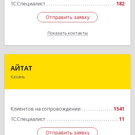
1С:Специалист
182
Отправить заявку
Отправить заявку
Показать контакты
Назад
АЙТАТ
АЙТАТ
Казань
420097, Татарстан Респ, г.о. город Казань,
Казань г, Лейтенанта Шмидта ул, дом № 35А,
пом.203
Подробнее
Клиентов на сопровождении
1541
1С:Специалист
11
Отправить заявку
Отправить заявку