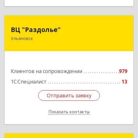
ВЦ "Раздолье"
ВЦ "Раздолье"
Ульяновск
432001, Ульяновская обл, Ульяновск г, Марата
ул, дом № 13, оф.1
Подробнее
Клиентов на сопровождении
979
1С:Специалист
13
Отправить заявку
Отправить заявку
Показать контакты
Назад