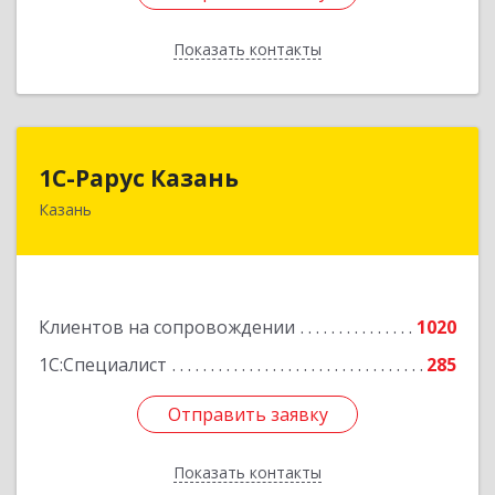
Показать контакты
Назад
1С-Рарус Казань
1С-Рарус Казань
Казань
420088, Татарстан Респ, Казань г, Победы пр-
кт, дом № 159
Подробнее
Клиентов на сопровождении
1020
1С:Специалист
285
Отправить заявку
Отправить заявку
Показать контакты
Назад