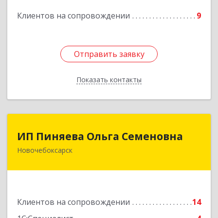
кв.23
Клиентов на сопровождении
9
Подробнее
Отправить заявку
Отправить заявку
Показать контакты
Назад
ИП Пиняева Ольга Семеновна
ИП Пиняева Ольга Семеновна
Новочебоксарск
429965, Чувашская Республика - Чувашия,
Новочебоксарск г, Пионерская ул, дом № 2,
корпус 2, кв.141
Подробнее
Клиентов на сопровождении
14