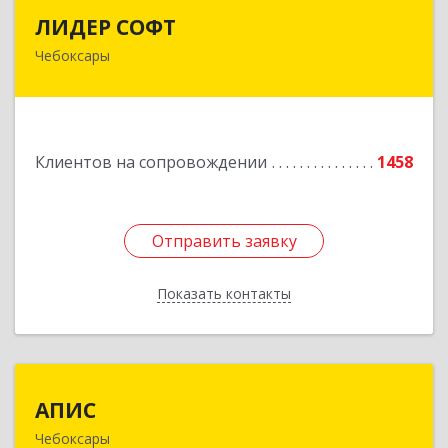
ЛИДЕР СОФТ
ЛИДЕР СОФТ
Чебоксары
428018, Чувашская Республика - Чувашия,
Чебоксары г, Московский пр-кт, дом № 17,
строение 1
Подробнее
Клиентов на сопровождении
1458
Отправить заявку
Отправить заявку
Показать контакты
Назад
АПИС
АПИС
Чебоксары
428001, Чувашская Республика - Чувашия,