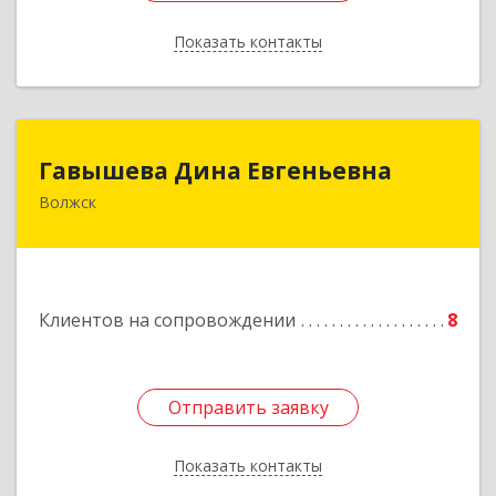
Показать контакты
Назад
Гавышева Дина Евгеньевна
Гавышева Дина Евгеньевна
Волжск
Подробнее
Клиентов на сопровождении
8
Отправить заявку
Отправить заявку
Показать контакты
Назад