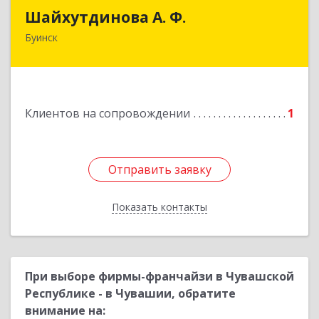
Шайхутдинова А. Ф.
Шайхутдинова А. Ф.
Буинск
РТ, г.Буинск, ул.Р.Люксембург, д.144Б
Подробнее
Клиентов на сопровождении
1
Отправить заявку
Отправить заявку
Показать контакты
Назад
При выборе фирмы-франчайзи в Чувашской
Республике - в Чувашии, обратите
внимание на: