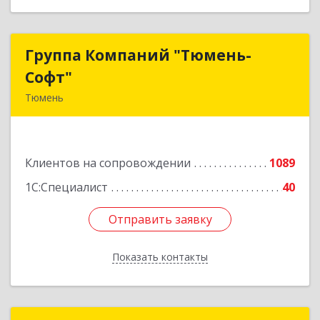
Группа Компаний "Тюмень-
Группа Компаний "Тюмень-
Софт"
Софт"
Тюмень
625048, Тюменская обл, Тюмень г, Салтыкова-
Щедрина ул, дом № 44/4
Клиентов на сопровождении
1089
Подробнее
1С:Специалист
40
Отправить заявку
Отправить заявку
Показать контакты
Назад