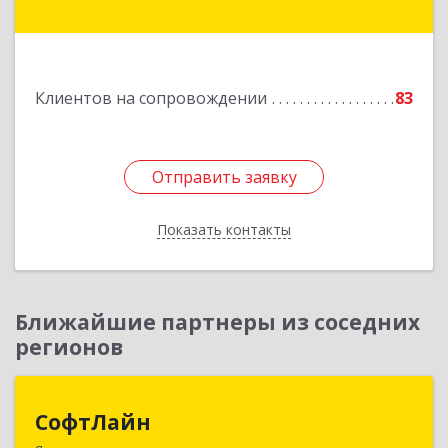
Магнитогорская ул, дом № 11, корпус 1, оф.19
Подробнее
Клиентов на сопровождении
83
Отправить заявку
Отправить заявку
Показать контакты
Назад
Ближайшие партнеры из соседних
регионов
СофтЛайн
СофтЛайн