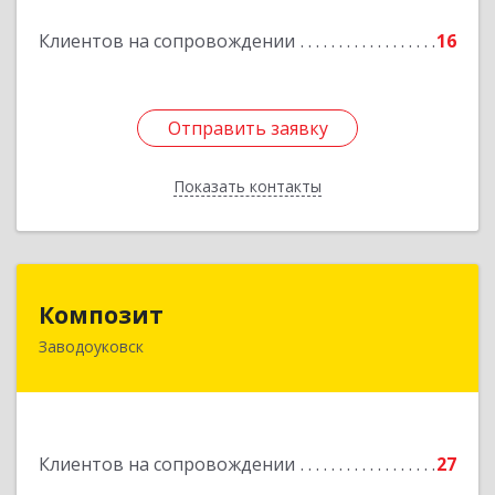
Подробнее
Клиентов на сопровождении
16
Отправить заявку
Отправить заявку
Показать контакты
Назад
Композит
Композит
Заводоуковск
627140, Тюменская обл, Заводоуковский р-н,
Заводоуковск г, Шоссейная ул, дом № 156
Подробнее
Клиентов на сопровождении
27