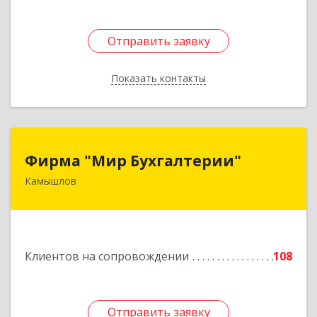
Отправить заявку
Отправить заявку
Показать контакты
Назад
Фирма "Мир Бухгалтерии"
Фирма "Мир Бухгалтерии"
Камышлов
624860, Свердловская обл, Камышлов г,
Советская ул, дом № 7
Подробнее
Клиентов на сопровождении
108
Отправить заявку
Отправить заявку