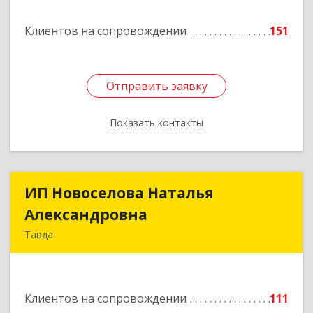
Подробнее
Клиентов на сопровождении
151
Отправить заявку
Отправить заявку
Показать контакты
Назад
ИП Новоселова Наталья
ИП Новоселова Наталья
Александровна
Александровна
Тавда
623950, Свердловская обл, Тавда г, 9 Мая ул,
дом № 4
Клиентов на сопровождении
111
Подробнее