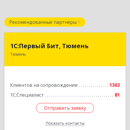
Рекомендованные партнеры
1С:Первый Бит, Тюмень
1С:Первый Бит, Тюмень
Тюмень
625000, Тюменская обл, Тюмень г, Республики
ул, дом № 61, оф.712
Подробнее
Клиентов на сопровождении
1363
1С:Специалист
81
Отправить заявку
Отправить заявку
Показать контакты
Назад