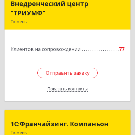
Внедренческий центр
Внедренческий центр
"ТРИУМФ"
"ТРИУМФ"
Тюмень
625003, Тюменская обл, Тюмень г, Советская
ул, дом № 3, оф.25
Клиентов на сопровождении
77
Подробнее
Отправить заявку
Отправить заявку
Показать контакты
Назад
1С:Франчайзинг. Компаньон
1С:Франчайзинг. Компаньон
Тюмень
625049, Тюменская обл, Тюмень г,