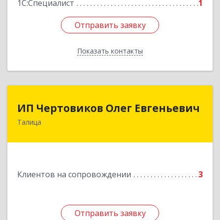
1С:Специалист
1
Отправить заявку
Отправить заявку
Показать контакты
Назад
ИП Чертовиков Олег Евгеньевич
ИП Чертовиков Олег Евгеньевич
Талица
623640, Свердловская обл, Талица г, Ленина ул,
дом № 73, кв.31
Подробнее
Клиентов на сопровождении
3
Отправить заявку
Отправить заявку