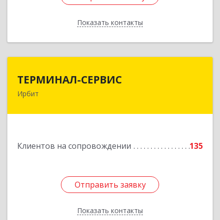
Показать контакты
Назад
ТЕРМИНАЛ-СЕРВИС
ТЕРМИНАЛ-СЕРВИС
Ирбит
623850, Свердловская обл, Ирбит г,
Пролетарская ул, дом № 7
Подробнее
Клиентов на сопровождении
135
Отправить заявку
Отправить заявку
Показать контакты
Назад