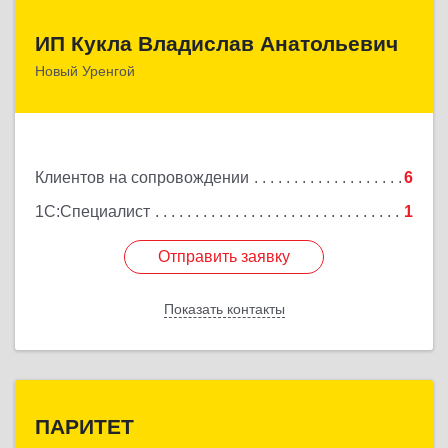
ИП Кукла Владислав Анатольевич
ИП Кукла Владислав Анатольевич
Новый Уренгой
629306, Ямало-Ненецкий АО, Новый Уренгой г,
Интернациональная ул, дом № 2, кв.57
Подробнее
Клиентов на сопровождении
6
1С:Специалист
1
Отправить заявку
Отправить заявку
Показать контакты
Назад
ПАРИТЕТ
ПАРИТЕТ