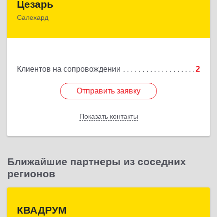
Цезарь
Салехард
629008, Ямало-Ненецкий АО, Салехард г,
Глазкова ул, дом № 4 б
Подробнее
Клиентов на сопровождении
2
Отправить заявку
Отправить заявку
Показать контакты
Назад
Ближайшие партнеры из соседних
регионов
КВАДРУМ
КВАДРУМ