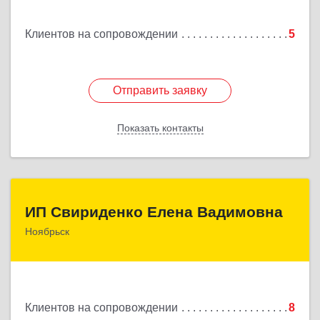
Подробнее
Клиентов на сопровождении
5
Отправить заявку
Отправить заявку
Показать контакты
Назад
ИП Свириденко Елена Вадимовна
ИП Свириденко Елена Вадимовна
Ноябрьск
629805, ЯНАО, Тюменская обл., г Ноябрьск,
ул.Магистральная д.65 ,кв.23
Подробнее
Клиентов на сопровождении
8