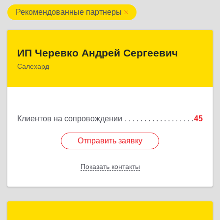
Рекомендованные партнеры
ИП Черевко Андрей Сергеевич
ИП Черевко Андрей Сергеевич
Салехард
629003, Ямало-Ненецкий АО, Салехард г,
Маяковского ул, дом № 44, этаж 2
Подробнее
Клиентов на сопровождении
45
Отправить заявку
Отправить заявку
Показать контакты
Назад
Цезарь