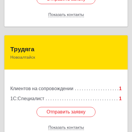
Показать контакты
Назад
Трудяга
Трудяга
Новоалтайск
658080, Алтайский край, Новоалтайск г, Прудская
ул, дом № 10-21
Подробнее
Клиентов на сопровождении
1
1С:Специалист
1
Отправить заявку
Отправить заявку
Показать контакты
Назад