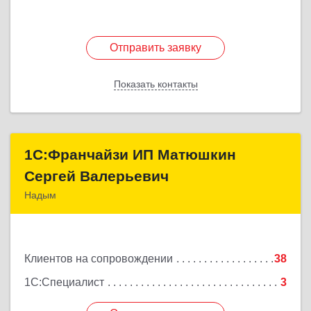
Отправить заявку
Отправить заявку
Показать контакты
Назад
1С:Франчайзи ИП Матюшкин
1С:Франчайзи ИП Матюшкин
Сергей Валерьевич
Сергей Валерьевич
Надым
629730, Ямало-Ненецкий АО, Надым г, ул.
Зверева, дом № 47, кв.28
Клиентов на сопровождении
38
Подробнее
1С:Специалист
3