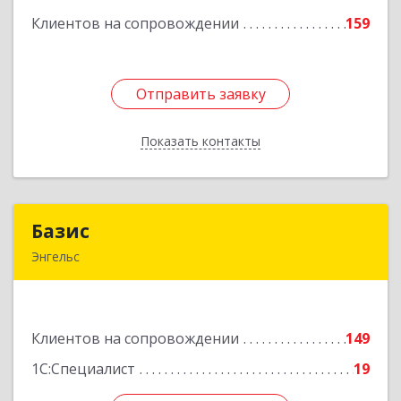
Клиентов на сопровождении
159
Подробнее
Отправить заявку
Отправить заявку
Показать контакты
Назад
Базис
Базис
Энгельс
413100, Саратовская обл, м.р-н Энгельсский, г.п.
город Энгельс, Энгельс г, Тихая ул, дом № 55
Клиентов на сопровождении
149
Подробнее
1С:Специалист
19