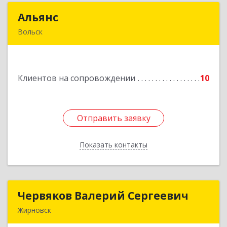
Альянс
Альянс
Вольск
412900, Саратовская обл, Вольск г, Клочкова ул,
дом № 83а
Клиентов на сопровождении
10
Подробнее
Отправить заявку
Отправить заявку
Показать контакты
Назад
Червяков Валерий Сергеевич
Червяков Валерий Сергеевич
Жирновск
403 791, 403791, Волгоградская обл,