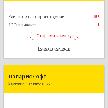
Подробнее
Клиентов на сопровождении
155
1С:Специалист
1
Отправить заявку
Отправить заявку
Показать контакты
Назад
Поларис Софт
Поларис Софт
Заречный (Пензенская обл.)
442960, Пензенская обл, Заречный г,
В.В.Демакова проезд, дом № 5, кв.303
Подробнее