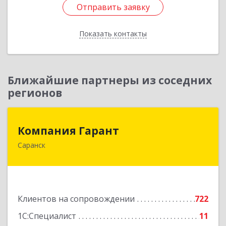
Отправить заявку
Отправить заявку
Показать контакты
Назад
Ближайшие партнеры из соседних
регионов
Компания Гарант
Компания Гарант
Саранск
430005, Мордовия Респ, Саранск г,
Большевистская ул, дом № 60, этаж 4 оф.7
Подробнее
Клиентов на сопровождении
722
1С:Специалист
11