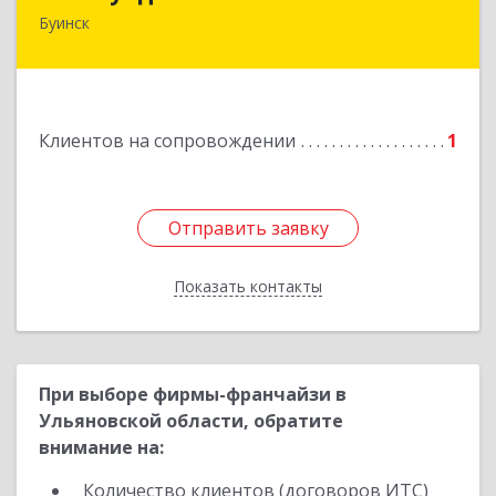
Буинск
РТ, г.Буинск, ул.Р.Люксембург, д.144Б
Подробнее
Клиентов на сопровождении
1
Отправить заявку
Отправить заявку
Показать контакты
Назад
При выборе фирмы-франчайзи в
Ульяновской области, обратите
внимание на:
Количество клиентов (договоров ИТС)