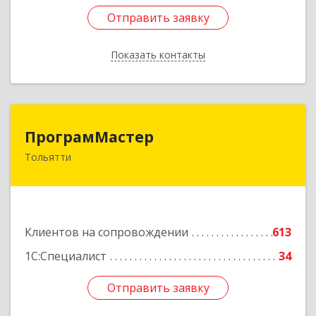
Отправить заявку
Отправить заявку
Показать контакты
Назад
ПрограмМастер
ПрограмМастер
Тольятти
445004, Самарская обл, Тольятти г,
Автозаводское ш, дом № 51
Подробнее
Клиентов на сопровождении
613
1С:Специалист
34
Отправить заявку
Отправить заявку