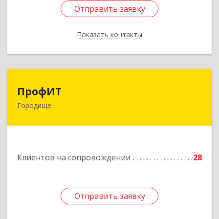
Отправить заявку
Отправить заявку
Показать контакты
Назад
ПрофИТ
ПрофИТ
Городище
442310, Пензенская обл, Городищенский р-н,
Городище г, Комсомольская ул, дом № 29, оф.20
Подробнее
Клиентов на сопровождении
28
Отправить заявку
Отправить заявку