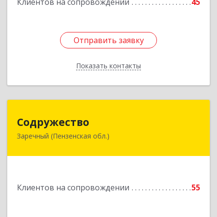
Клиентов на сопровождении
45
Отправить заявку
Отправить заявку
Показать контакты
Назад
Содружество
Содружество
Заречный (Пензенская обл.)
442962, Пензенская обл, Заречный г,
Промышленная ул, дом № 25
Подробнее
Клиентов на сопровождении
55