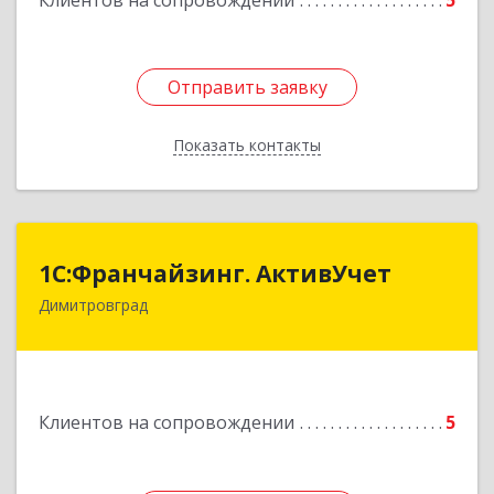
Клиентов на сопровождении
5
Отправить заявку
Отправить заявку
Показать контакты
Назад
1С:Франчайзинг. АктивУчет
1С:Франчайзинг. АктивУчет
Димитровград
433505, Ульяновская обл., г. Димитровград, ул.
Западная, д. 34 - 14
Подробнее
Клиентов на сопровождении
5