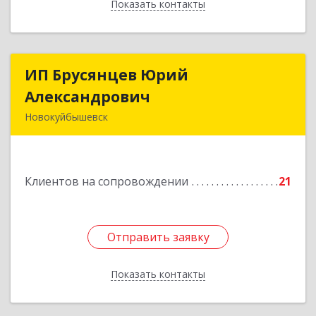
Показать контакты
Назад
ИП Брусянцев Юрий
ИП Брусянцев Юрий
Александрович
Александрович
Новокуйбышевск
446200, Самарская обл, Новокуйбышевск г,
Гагарина 11
Клиентов на сопровождении
21
Подробнее
Отправить заявку
Отправить заявку
Показать контакты
Назад