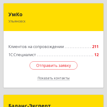
УмКо
УмКо
Ульяновск
432027, Ульяновская обл, Ульяновск г,
Радищева ул, дом № 143, корпус 1
Подробнее
Клиентов на сопровождении
211
1С:Специалист
12
Отправить заявку
Отправить заявку
Показать контакты
Назад
Баланс-Эксперт
Баланс-Эксперт