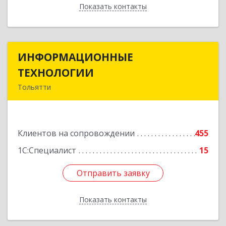
Показать контакты
Назад
ИНФОРМАЦИОННЫЕ
ИНФОРМАЦИОННЫЕ
ТЕХНОЛОГИИ
ТЕХНОЛОГИИ
Тольятти
445043, Самарская обл, Тольятти г, Южное ш,
дом № 161, корпус 2.1, оф.309А
Клиентов на сопровождении
455
Подробнее
1С:Специалист
15
Отправить заявку
Отправить заявку
Показать контакты
Назад