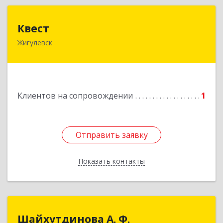
Квест
Квест
Жигулевск
445350, Самарская обл., Жигулевск, ул.Пушкина,
21, офис 4
Подробнее
Клиентов на сопровождении
1
Отправить заявку
Отправить заявку
Показать контакты
Назад
Шайхутдинова А. Ф.
Шайхутдинова А. Ф.