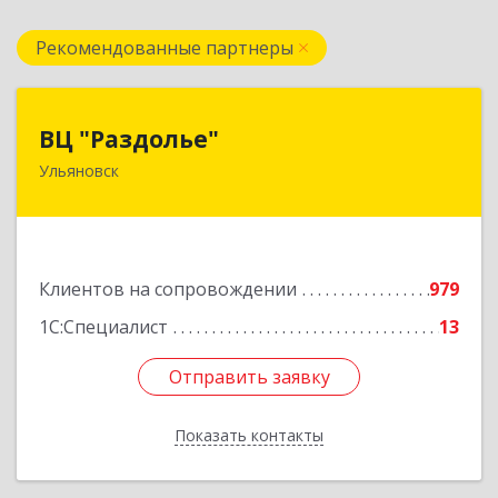
Рекомендованные партнеры
ВЦ "Раздолье"
ВЦ "Раздолье"
Ульяновск
432001, Ульяновская обл, Ульяновск г, Марата
ул, дом № 13, оф.1
Подробнее
Клиентов на сопровождении
979
1С:Специалист
13
Отправить заявку
Отправить заявку
Показать контакты
Назад