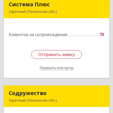
Система Плюс
Система Плюс
Заречный (Пензенская обл.)
442960, Пензенская обл, Заречный г,
Комсомольская ул, дом № 1-205
Клиентов на сопровождении
75
Подробнее
Отправить заявку
Отправить заявку
Показать контакты
Назад
Содружество
Содружество
Заречный (Пензенская обл.)
442962, Пензенская обл, Заречный г,
Промышленная ул, дом № 25