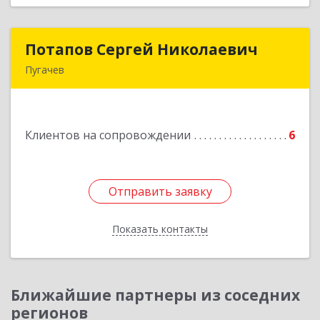
Потапов Сергей Николаевич
Потапов Сергей Николаевич
Пугачев
413 720, Пугачев, ул.Топорковская,д.153
Подробнее
Клиентов на сопровождении
6
Отправить заявку
Отправить заявку
Показать контакты
Назад
Ближайшие партнеры из соседних
регионов