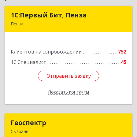
1С:Первый Бит, Пенза
1С:Первый Бит, Пенза
Пенза
440000, Пензенская обл, Пенза г, Московская
ул, дом № 15, пом.1
Клиентов на сопровождении
752
Подробнее
1С:Специалист
45
Отправить заявку
Отправить заявку
Показать контакты
Назад
Геоспектр
Геоспектр
Сызрань