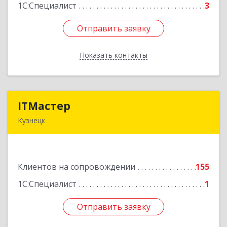
1С:Специалист
3
Отправить заявку
Отправить заявку
Показать контакты
Назад
ITМастер
ITМастер
Кузнецк
442537, Пензенская обл, Кузнецк г, Белинского
ул, дом № 82, ДЦ"Сфера", оф.15
Клиентов на сопровождении
155
Подробнее
1С:Специалист
1
Отправить заявку
Отправить заявку