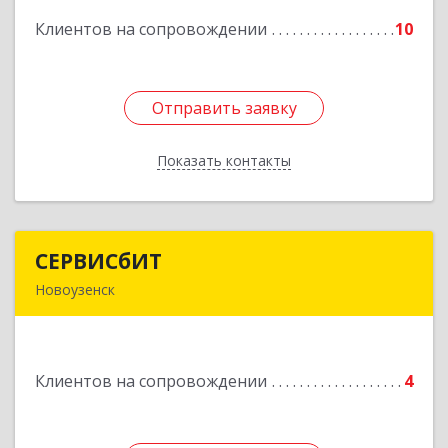
Клиентов на сопровождении
10
Подробнее
Отправить заявку
Отправить заявку
Показать контакты
Назад
СЕРВИСбИТ
СЕРВИСбИТ
Новоузенск
413 360, Саратовская обл, Новоузенский р-н,
г.Новоузенск, ул. Революции, д.29
Клиентов на сопровождении
4
Подробнее