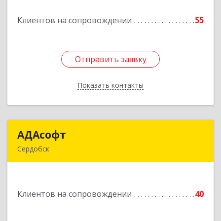
Клиентов на сопровождении
55
Подробнее
Отправить заявку
Отправить заявку
Показать контакты
Назад
АДАсофт
АДАсофт
Сердобск
442894, Пензенская обл, Сердобск г,
Чайковского ул, дом № 96А, кв.6
Клиентов на сопровождении
40
Подробнее