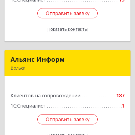
Отправить заявку
Отправить заявку
Показать контакты
Назад
Альянс Информ
Альянс Информ
Вольск
412906, Саратовская обл, Вольск г,
Чернышевского ул, дом № 73А
Клиентов на сопровождении
187
Подробнее
1С:Специалист
1
Отправить заявку
Отправить заявку