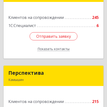
446001, Самарская обл, Сызрань г, Кирова ул,
дом № 46
Клиентов на сопровождении
245
Подробнее
1С:Специалист
6
Отправить заявку
Отправить заявку
Показать контакты
Назад
Перспектива
Перспектива
Камышин
403850, Волгоградская обл, Камышин г,
Леонова ул, дом № 26
Клиентов на сопровождении
215
Подробнее