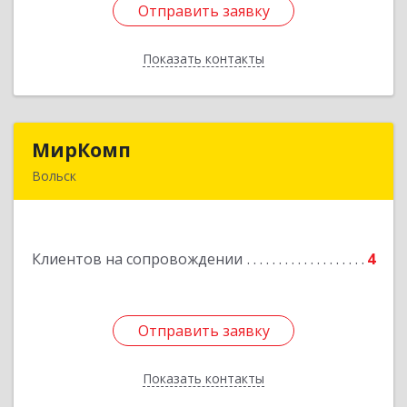
Отправить заявку
Отправить заявку
Показать контакты
Назад
МирКомп
МирКомп
Вольск
412900, Саратовская обл, Вольск г,
Володарского ул, дом № 86
Клиентов на сопровождении
4
Подробнее
Отправить заявку
Отправить заявку
Показать контакты
Назад