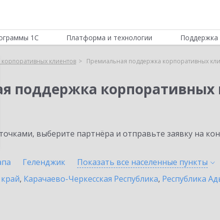
ограммы 1С
Платформа и технологии
Поддержка 
 корпоративных клиентов
Премиальная поддержка корпоративных кли
ая поддержка корпоративных 
очками, выберите партнёра и отправьте заявку на ко
апа
Геленджик
Показать все населенные
пункты
 край
,
Карачаево-Черкесская Республика
,
Республика Ад