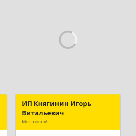
-
ИП Княгинин Игорь
ИП Княгинин Игорь
й
Витальевич
Витальевич
Мостовской
,
352570, Краснодарский край,
,
Мостовский р-н, Мостовской пгт,