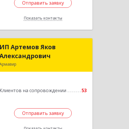
Отправить заявку
Отправить заявку
Показать контакты
Назад
ИП Артемов Яков
ИП Артемов Яков
Александрович
Александрович
Армавир
Подробнее
Клиентов на сопровождении
53
Отправить заявку
Отправить заявку
Показать контакты
Назад