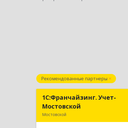
Рекомендованные партнеры
1С:Франчайзинг. Учет-
1С:Франчайзинг. Учет
Мостовской
Мостовско
Мостовской
352570, Краснодарский край
Мостовский р-н, Мостовской пгт