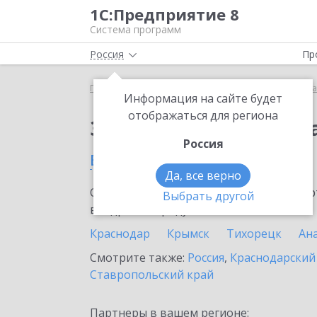
1С:Предприятие 8
Система программ
Россия
Пр
Главная
Сервисы ИТС
Премиальная поддержка
Информация на сайте будет
отображаться для региона
Заказать Премиальн
Россия
в Мостовском
Да, все верно
Ознакомьтесь с информационными карт
Выбрать другой
внедрение продукта.
Краснодар
Крымск
Тихорецк
Ан
Смотрите также:
Россия
,
Краснодарский
Ставропольский край
Партнеры в вашем регионе: