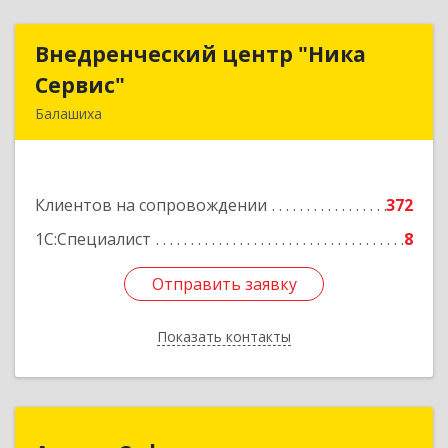
Внедренческий центр "Ника
Внедренческий центр "Ника
Сервис"
Сервис"
Балашиха
143912, Московская обл, Балашиха г, Полевая
ул, дом № 3
Клиентов на сопровождении
372
Подробнее
1С:Специалист
8
Отправить заявку
Отправить заявку
Показать контакты
Назад
Аспект Софт