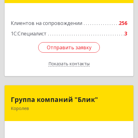
Подробнее
Клиентов на сопровождении
256
1С:Специалист
3
Отправить заявку
Отправить заявку
Показать контакты
Назад
Группа компаний "Блик"
Группа компаний "Блик"
Королев
141077, Московская обл, Королев г,
Октябрьский б-р, дом № 14
Подробнее