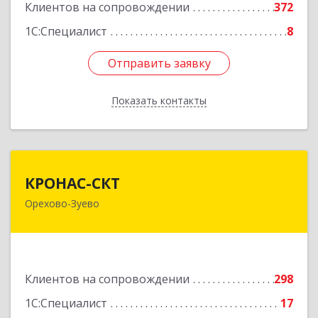
Клиентов на сопровождении
372
1С:Специалист
8
Отправить заявку
Отправить заявку
Показать контакты
Назад
КРОНАС-СКТ
КРОНАС-СКТ
Орехово-Зуево
142600, Московская обл, Орехово-Зуево г,
Бабушкина ул, дом № 2А, пом.31
Подробнее
Клиентов на сопровождении
298
1С:Специалист
17