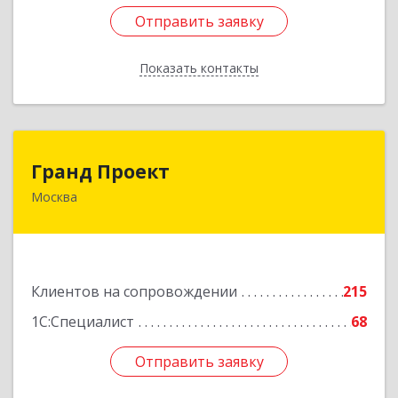
Отправить заявку
Отправить заявку
Показать контакты
Назад
Гранд Проект
Гранд Проект
Москва
111033, Москва г, Золоторожский Вал ул, дом
№ 34, строение 1
Подробнее
Клиентов на сопровождении
215
1С:Специалист
68
Отправить заявку
Отправить заявку