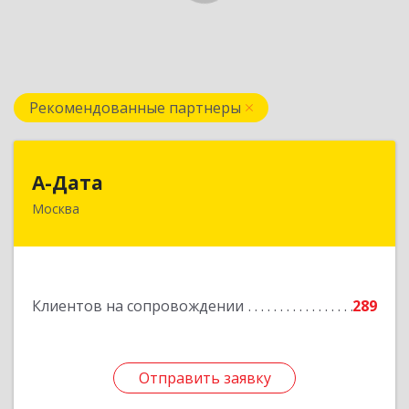
Рекомендованные партнеры
А-Дата
А-Дата
Москва
121069, Москва г, Хлебный пер, дом № 19А
Подробнее
Клиентов на сопровождении
289
Отправить заявку
Отправить заявку