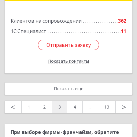
Подробнее
Клиентов на сопровождении
362
1С:Специалист
11
Отправить заявку
Отправить заявку
Показать контакты
Назад
Показать еще
<
>
1
2
3
4
...
13
При выборе фирмы-франчайзи, обратите