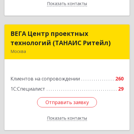
Показать контакты
Назад
ВЕГА Центр проектных
ВЕГА Центр проектных
технологий (ТАНАИС Ритейл)
технологий (ТАНАИС Ритейл)
Москва
105120, Москва г, Сыромятническая Ниж. ул,
дом № 11, корпус Б,эт.5,пом.1,ком.22
Клиентов на сопровождении
260
Подробнее
1С:Специалист
29
Отправить заявку
Отправить заявку
Показать контакты
Назад