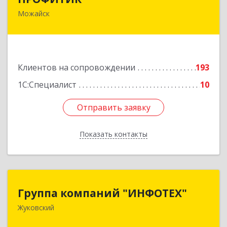
Можайск
143200, Московская обл, Можайский р-н,
Можайск г, Молодежная ул, дом № 4
Подробнее
Клиентов на сопровождении
193
1С:Специалист
10
Отправить заявку
Отправить заявку
Показать контакты
Назад
Группа компаний "ИНФОТЕХ"
Группа компаний "ИНФОТЕХ"
Жуковский
140180, Московская обл, Жуковский г, Чкалова
ул, дом № 37