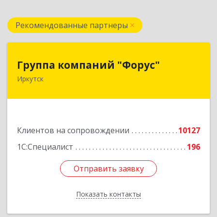
Рекомендованные партнеры
Группа компаний "Форус"
Группа компаний "Форус"
Иркутск
664007, Иркутская обл, Иркутск г, Ямская ул,
дом № 1, корпус 1, оф.1
Подробнее
Клиентов на сопровождении
10127
1С:Специалист
196
Отправить заявку
Отправить заявку
Показать контакты
Назад