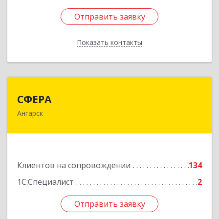
Отправить заявку
Отправить заявку
Показать контакты
Назад
СФЕРА
СФЕРА
Ангарск
665816, Иркутская обл, Ангарск г, 177-й кв-л,
дом № 6, оф.159
Подробнее
Клиентов на сопровождении
134
1С:Специалист
2
Отправить заявку
Отправить заявку