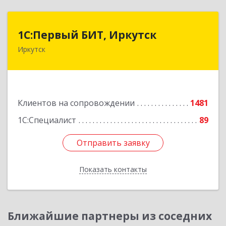
1С:Первый БИТ, Иркутск
1С:Первый БИТ, Иркутск
Иркутск
664007, Иркутская обл, Иркутск г, Декабрьских
Событий ул, дом № 125, оф.500
Подробнее
Клиентов на сопровождении
1481
1С:Специалист
89
Отправить заявку
Отправить заявку
Показать контакты
Назад
Ближайшие партнеры из соседних