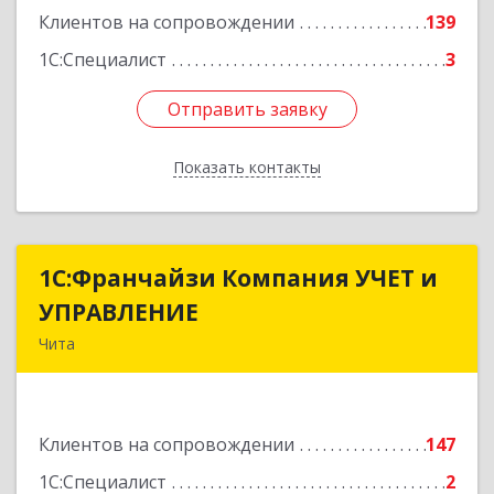
Клиентов на сопровождении
139
1С:Специалист
3
Отправить заявку
Отправить заявку
Показать контакты
Назад
1С:Франчайзи Компания УЧЕТ и
1С:Франчайзи Компания УЧЕТ и
УПРАВЛЕНИЕ
УПРАВЛЕНИЕ
Чита
672038, Забайкальский край, Чита г, Нагорная
ул, дом № 81а, пом.1
Клиентов на сопровождении
147
Подробнее
1С:Специалист
2