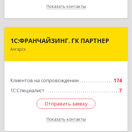
Показать контакты
Назад
1С:ФРАНЧАЙЗИНГ. ГК ПАРТНЕР
1С:ФРАНЧАЙЗИНГ. ГК ПАРТНЕР
Ангарск
665813, Иркутская обл, Ангарск г, 81 кв-л,
строение 3, оф.104
Подробнее
Клиентов на сопровождении
174
1С:Специалист
7
Отправить заявку
Отправить заявку
Показать контакты
Назад