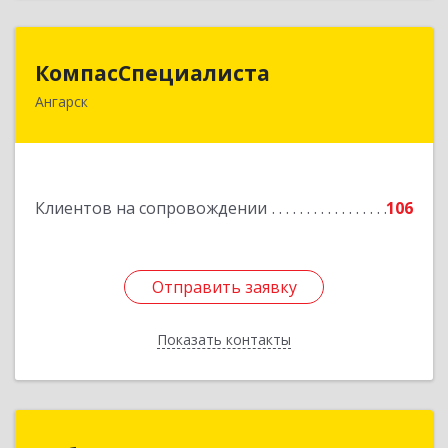
КомпасСпециалиста
КомпасСпециалиста
Ангарск
665826, Иркутская обл, Ангарск г, 12А мкр, дом
№ 7, 86
Подробнее
Клиентов на сопровождении
106
Отправить заявку
Отправить заявку
Показать контакты
Назад
Сибирь - Технология