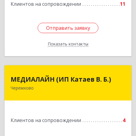
Клиентов на сопровождении
11
Отправить заявку
Отправить заявку
Показать контакты
Назад
МЕДИАЛАЙН (ИП Катаев В. Б.)
МЕДИАЛАЙН (ИП Катаев В. Б.)
Черемхово
665413, Иркутская обл, Черемхово г, Ленина ул,
дом № 5, оф.328
Подробнее
Клиентов на сопровождении
4