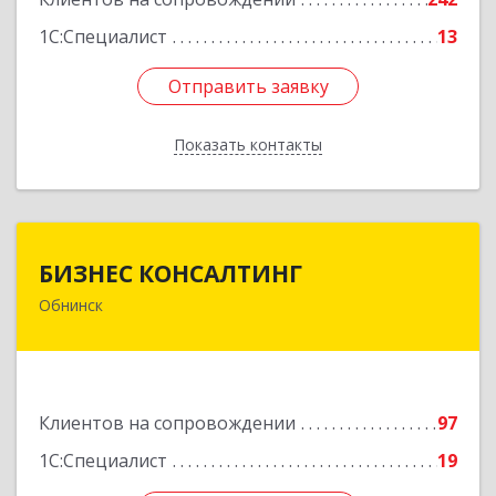
1С:Специалист
13
Отправить заявку
Отправить заявку
Показать контакты
Назад
БИЗНЕС КОНСАЛТИНГ
БИЗНЕС КОНСАЛТИНГ
Обнинск
249032, Калужская обл, Обнинск г, Курчатова ул,
дом № 27/2, пом.281
Подробнее
Клиентов на сопровождении
97
1С:Специалист
19