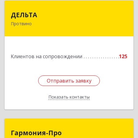
ДЕЛЬТА
ДЕЛЬТА
Протвино
142281, Московская обл, Протвино г,
Кременковское ш, дом № 9А
Подробнее
Клиентов на сопровождении
125
Отправить заявку
Отправить заявку
Показать контакты
Назад
Гармония-Про
Гармония-Про