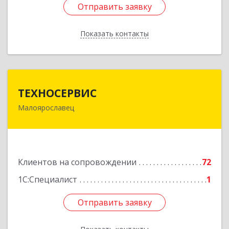
Отправить заявку
Отправить заявку
Показать контакты
Назад
ТЕХНОСЕРВИС
ТЕХНОСЕРВИС
Малоярославец
249094, Калужская обл, Малоярославецкий р-н,
Малоярославец г, Зеленая ул, дом № 2а
Подробнее
Клиентов на сопровождении
72
1С:Специалист
1
Отправить заявку
Отправить заявку