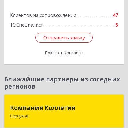
Подробнее
Клиентов на сопровождении
47
1С:Специалист
5
Отправить заявку
Отправить заявку
Показать контакты
Назад
Ближайшие партнеры из соседних
регионов
Компания Коллегия
Компания Коллегия
Серпухов
142211, Московская обл, Серпухов г, Оборонная
ул, дом № 19