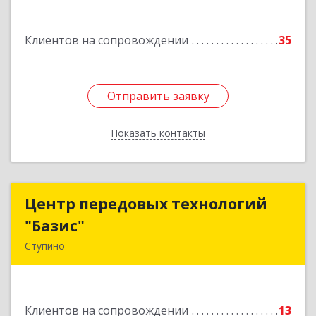
Подробнее
Клиентов на сопровождении
35
Отправить заявку
Отправить заявку
Показать контакты
Назад
Центр передовых технологий
Центр передовых технологий
"Базис"
"Базис"
Ступино
142800, Московская обл, Ступинский р-н,
Ступино г, Крылова ул, владение № 16, корпус 1
Клиентов на сопровождении
13
Подробнее