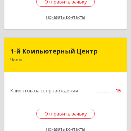
Отправить заявку
Отправить заявку
Показать контакты
Назад
1-й Компьютерный Центр
1-й Компьютерный Центр
Чехов
142306, Московская обл, Чеховский р-н, Чехов
г, Речной туп, стр.9
Подробнее
Клиентов на сопровождении
15
Отправить заявку
Отправить заявку
Показать контакты
Назад