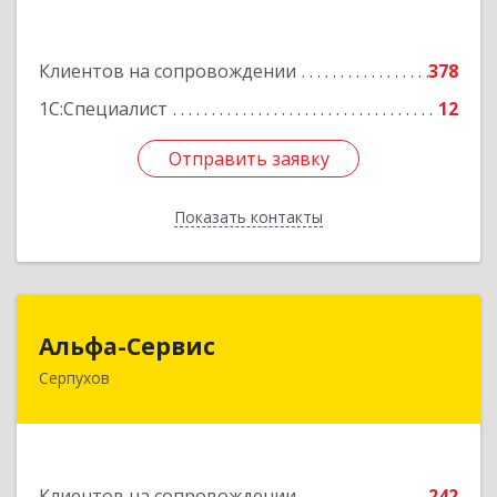
Подробнее
Клиентов на сопровождении
378
1С:Специалист
12
Отправить заявку
Отправить заявку
Показать контакты
Назад
Альфа-Сервис
Альфа-Сервис
Серпухов
142200, Московская обл, Серпухов г,
Красноармейская ул, дом № 35/60
Подробнее
Клиентов на сопровождении
242