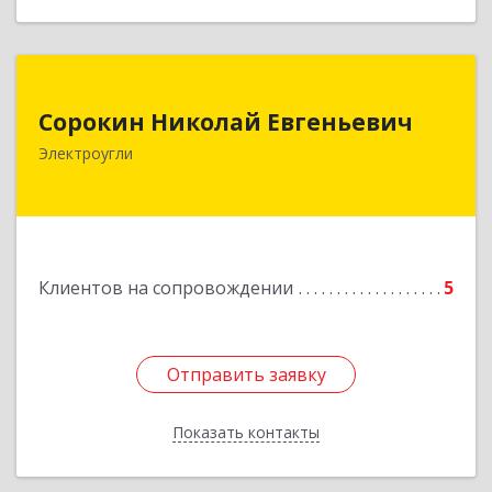
Сорокин Николай Евгеньевич
Сорокин Николай Евгеньевич
Электроугли
Подробнее
Клиентов на сопровождении
5
Отправить заявку
Отправить заявку
Показать контакты
Назад