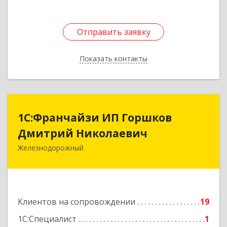
Отправить заявку
Отправить заявку
Показать контакты
Назад
1С:Франчайзи ИП Горшков
1С:Франчайзи ИП Горшков
Дмитрий Николаевич
Дмитрий Николаевич
Железнодорожный
143980, Московская обл, Железнодорожный г,
Пролетарская ул, дом № 10, кв.25
Подробнее
Клиентов на сопровождении
19
1С:Специалист
1