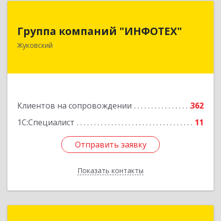
Группа компаний "ИНФОТЕХ"
Группа компаний "ИНФОТЕХ"
140180, Московская обл, Жуковский г, Чкалова
Жуковский
ул, дом № 37
Подробнее
Клиентов на сопровождении
362
1С:Специалист
11
Отправить заявку
Отправить заявку
Показать контакты
Назад
ГК "ИТС Консультант"