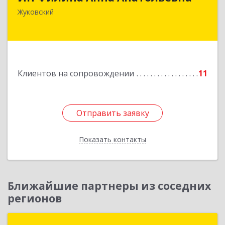
140180, Московская обл, Жуковский г,
Жуковский
Баженова ул, дом № 19, кв.20
Подробнее
Клиентов на сопровождении
11
Отправить заявку
Отправить заявку
Показать контакты
Назад
Ближайшие партнеры из соседних
регионов