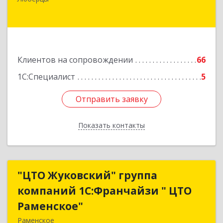
Люберцы г, Митрофанова ул, дом № 20А, оф.15
Подробнее
Клиентов на сопровождении
66
1С:Специалист
5
Отправить заявку
Отправить заявку
Показать контакты
Назад
"ЦТО Жуковский" группа
"ЦТО Жуковский" группа
компаний 1С:Франчайзи " ЦТО
компаний 1С:Франчайзи " ЦТО
Раменское"
Раменское"
Раменское