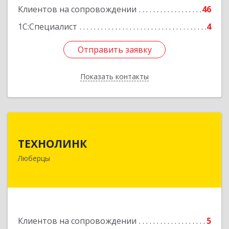
Клиентов на сопровождении
46
1С:Специалист
4
Отправить заявку
Отправить заявку
Показать контакты
Назад
ТЕХНОЛИНК
ТЕХНОЛИНК
140014, г.Люберцы, Октябрьский просп., д.373
Люберцы
Подробнее
Клиентов на сопровождении
5