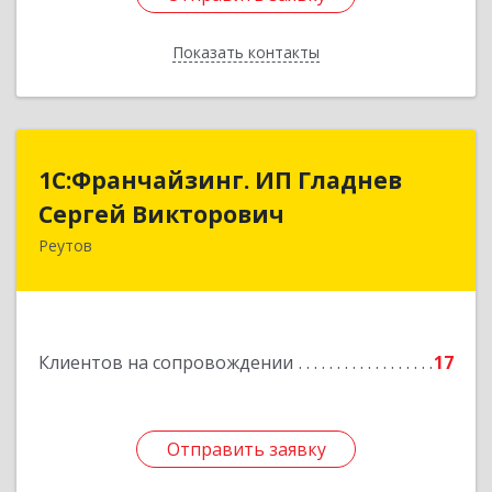
Показать контакты
Назад
1С:Франчайзинг. ИП Гладнев
1С:Франчайзинг. ИП Гладнев
Сергей Викторович
Сергей Викторович
Реутов
143966, Московская обл, Реутов г, Парковая ул,
дом № 6, кв.37
Подробнее
Клиентов на сопровождении
17
Отправить заявку
Отправить заявку