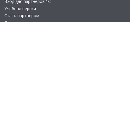
Вход для партнеров 1С
Учебная версия
Стать партнером
Политика конфиденциальности
Замечания по сайту
Другие сайты
Телефон:
+7 (495) 737-92-57
Email:
site_v8@1c.ru
Отдел продаж:
г. Москва
,
улица Селезнёвская, дом 21
© 2026 АО «Группа 1С» (правопреемник «1С»). Все права на сайт
защищены
© 2011- 2026 ООО «1С-Софт» (
о компании
).
Исключительное право на технологическую платформу
«1С:Предприятие 8» и типовые конфигурации программных