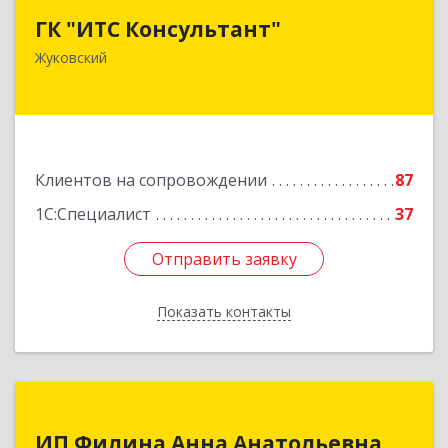
ГК "ИТС Консультант"
140181, Московская обл, Жуковский г,
Жуковский
Ломоносова ул, дом № 29А, этаж 2, пом.3
Подробнее
Клиентов на сопровождении
87
1С:Специалист
37
Отправить заявку
Отправить заявку
Показать контакты
Назад
ИП Филина Анна Анатольевна
ИП Филина Анна Анатольевна