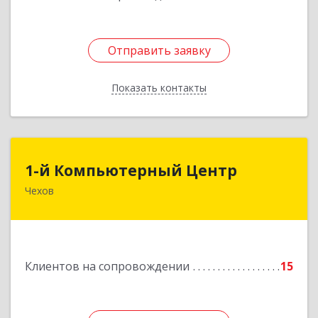
Отправить заявку
Отправить заявку
Показать контакты
Назад
1-й Компьютерный Центр
1-й Компьютерный Центр
Чехов
142306, Московская обл, Чеховский р-н, Чехов
г, Речной туп, стр.9
Подробнее
Клиентов на сопровождении
15