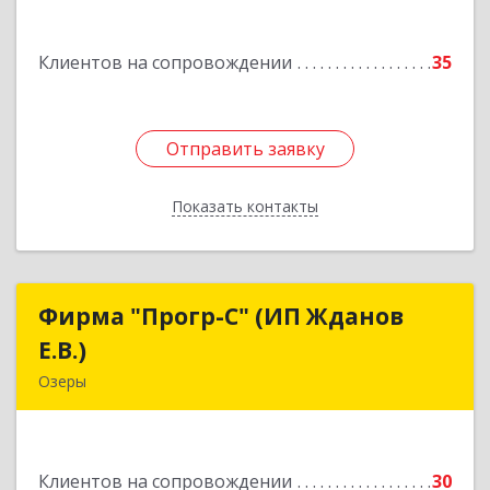
Подробнее
Клиентов на сопровождении
35
Отправить заявку
Отправить заявку
Показать контакты
Назад
Фирма "Прогр-С" (ИП Жданов
Фирма "Прогр-С" (ИП Жданов
Е.В.)
Е.В.)
Озеры
140563, Московская обл, Озерский р-н, Озеры г,
им Маршала Катукова мкр, дом № 16, кв.27
Клиентов на сопровождении
30
Подробнее