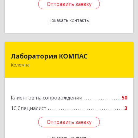
Отправить заявку
Отправить заявку
Показать контакты
Назад
Лаборатория КОМПАС
Лаборатория КОМПАС
Коломна
140415, Московская обл, Коломна г, Л.Толстого
ул, дом № 2
Подробнее
Клиентов на сопровождении
50
1С:Специалист
3
Отправить заявку
Отправить заявку