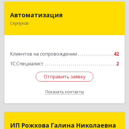
Автоматизация
Автоматизация
Серпухов
142205, Московская обл, Серпухов г,
Комсомольская ул, дом № 4а, кв.136
Подробнее
Клиентов на сопровождении
42
1С:Специалист
2
Отправить заявку
Отправить заявку
Показать контакты
Назад
ИП Рожкова Галина Николаевна
ИП Рожкова Галина Николаевна