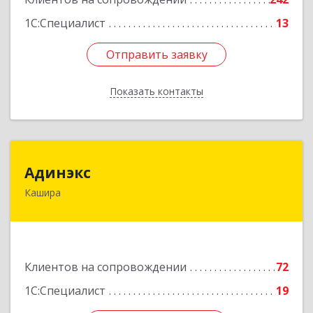
1С:Специалист
13
Отправить заявку
Отправить заявку
Показать контакты
Назад
Адинэкс
Адинэкс
Кашира
142900, Московская обл, г.о. Кашира, Кашира г,
Стрелецкая ул, дом № 70/1
Подробнее
Клиентов на сопровождении
72
1С:Специалист
19