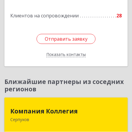
Подробнее
Клиентов на сопровождении
28
Отправить заявку
Отправить заявку
Показать контакты
Назад
Ближайшие партнеры из соседних
регионов
Компания Коллегия
Компания Коллегия
Серпухов
142211, Московская обл, Серпухов г, Оборонная
ул, дом № 19