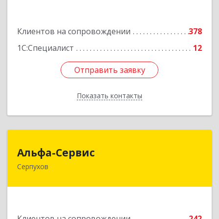
Подробнее
Клиентов на сопровождении
378
1С:Специалист
12
Отправить заявку
Отправить заявку
Показать контакты
Назад
Альфа-Сервис
Альфа-Сервис
Серпухов
142200, Московская обл, Серпухов г,
Красноармейская ул, дом № 35/60
Подробнее
Клиентов на сопровождении
242