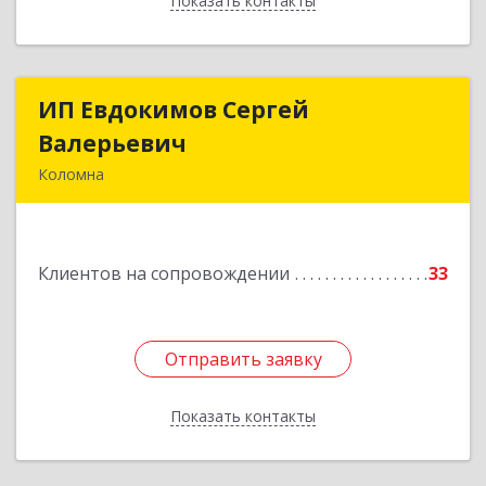
Показать контакты
Назад
ИП Евдокимов Сергей
ИП Евдокимов Сергей
Валерьевич
Валерьевич
Коломна
140400, Московская обл, Коломна г,
Толстикова ул, дом № 1а, кв.9
Клиентов на сопровождении
33
Подробнее
Отправить заявку
Отправить заявку
Показать контакты
Назад