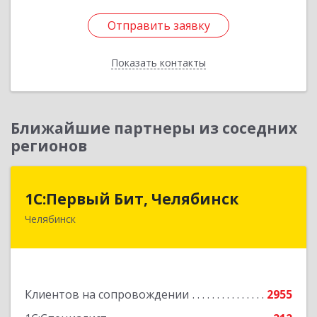
Отправить заявку
Отправить заявку
Показать контакты
Назад
Ближайшие партнеры из соседних
регионов
1С:Первый Бит, Челябинск
1С:Первый Бит, Челябинск
Челябинск
454084, Челябинская обл, Челябинск г,
Каслинская ул, дом № 77, оф.109
Подробнее
Клиентов на сопровождении
2955