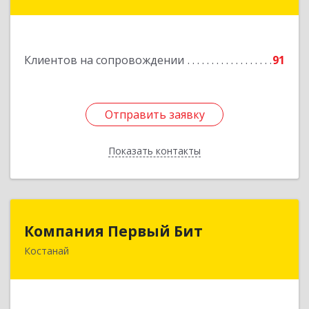
Подробнее
Клиентов на сопровождении
91
Отправить заявку
Отправить заявку
Показать контакты
Назад
Компания Первый Бит
Компания Первый Бит
Костанай
Республика Казахстан, г. Костанай, Аль-Фараби,
111/а, БЦ Парус, к. 302
Подробнее