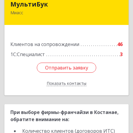
МультиБук
Миасс
456318, Челябинская обл, Миасс г, Жуковского
ул, дом № 8, кв.61
Подробнее
Клиентов на сопровождении
46
1С:Специалист
3
Отправить заявку
Отправить заявку
Показать контакты
Назад
При выборе фирмы-франчайзи в Костанае,
обратите внимание на:
Количество клиентов (договоров ИТС)