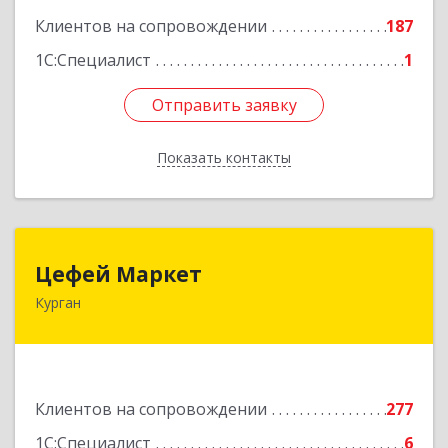
Клиентов на сопровождении
187
1С:Специалист
1
Отправить заявку
Отправить заявку
Показать контакты
Назад
Цефей Маркет
Цефей Маркет
Курган
640002, Курганская обл, Курган г, М.Горького
ул, дом № 35/1
Подробнее
Клиентов на сопровождении
277
1С:Специалист
6