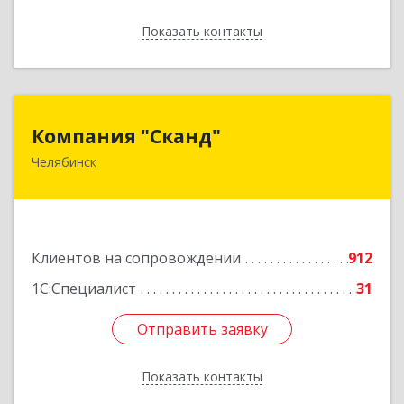
Показать контакты
Назад
Компания "Сканд"
Компания "Сканд"
Челябинск
454091, Челябинская обл, Челябинск г,
Революции пл, дом № 7, оф.1.16
Подробнее
Клиентов на сопровождении
912
1С:Специалист
31
Отправить заявку
Отправить заявку
Показать контакты
Назад