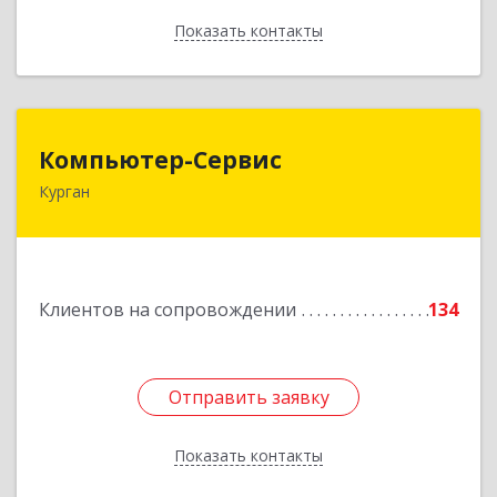
Показать контакты
Назад
Компьютер-Сервис
Компьютер-Сервис
Курган
640022, Курганская обл, Курган г, Василия
Блюхера ул, дом № 30, пом.1
Подробнее
Клиентов на сопровождении
134
Отправить заявку
Отправить заявку
Показать контакты
Назад