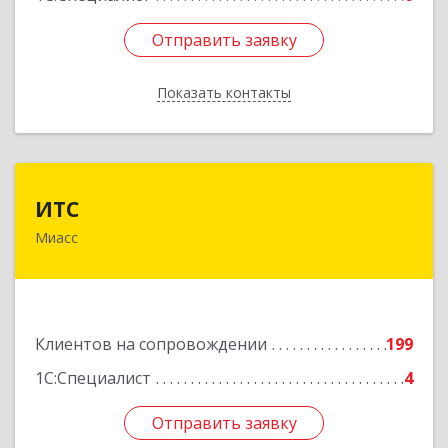
Отправить заявку
Отправить заявку
Показать контакты
Назад
ИТС
ИТС
Миасс
456300, Челябинская обл, Миасс г, Романенко
ул, дом № 50б
Подробнее
Клиентов на сопровождении
199
1С:Специалист
4
Отправить заявку
Отправить заявку