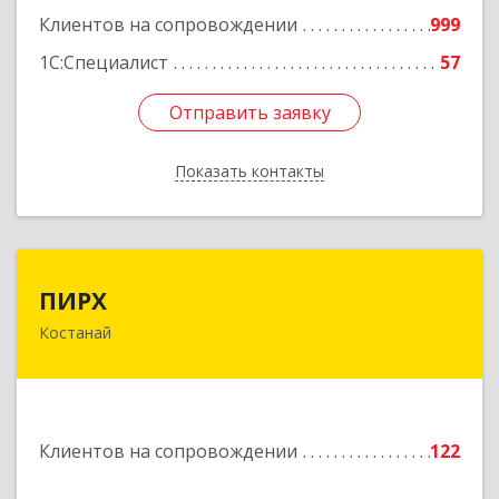
Клиентов на сопровождении
999
1С:Специалист
57
Отправить заявку
Отправить заявку
Показать контакты
Назад
ПИРХ
ПИРХ
Костанай
Республика Казахстан, Костанайская область,
г.Костанай, ул Победы, дом № 70, каб. 7
Подробнее
Клиентов на сопровождении
122