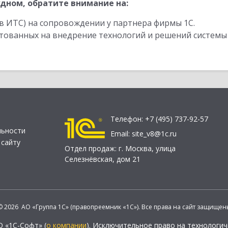
дном, обратите внимание на:
в ИТС) на сопровождении у партнера фирмы 1С.
стованных на внедрение технологий и решений системы
Телефон:
+7 (495) 737-92-57
льности
Email:
site_v8@1c.ru
 сайту
Отдел продаж:
г. Москва
,
улица
Селезнёвская, дом 21
© 2026 АО «Группа 1С» (правопреемник «1С»). Все права на сайт защищен
О «1С-Софт» (
о компании
). Исключительное право на технологи