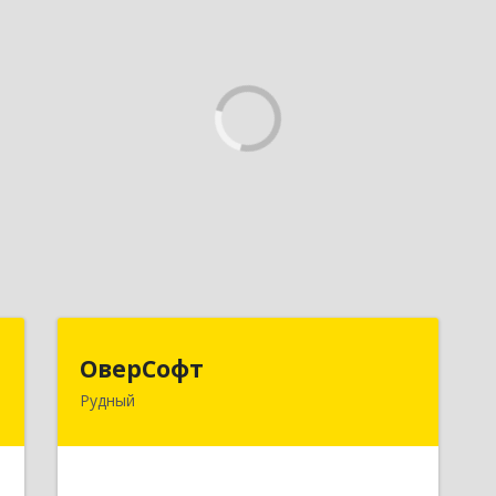
п
ОверСофт
ОверСофт
Рудный
.
КАЗАХСТАН , 111500, Костанайская
5
обл., г.Рудый, ул.Ленина, 44, кв.1
е
Подробнее