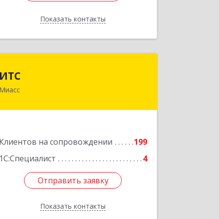
Показать контакты
Назад
ИТС
ИТС
Миасс
456300, Челябинская обл, Миасс г,
Романенко ул, дом № 50б
Подробнее
Клиентов на сопровождении
199
1С:Специалист
4
Отправить заявку
Отправить заявку
Показать контакты
Назад