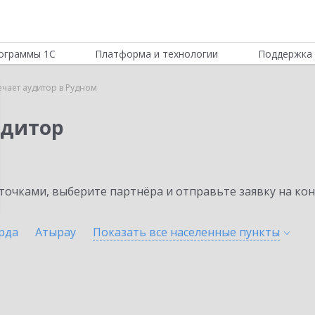
ограммы 1С
Платформа и технологии
Поддержка 
ечает аудитор в Рудном
удитор
очками, выберите партнёра и отправьте заявку на ко
рда
Атырау
Показать все населенные
пункты