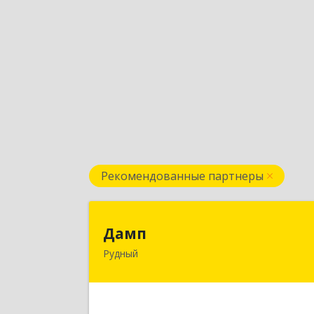
Рекомендованные партнеры
Дам
Дамп
Рудный
Казахстан, Костанайская обл., г
Рудный, р-он Автовокзала 3-3
Подробне