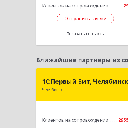
Клиентов на сопровождении
2
Отправить заявку
Отправить заявку
Показать контакты
Назад
Ближайшие партнеры из со
1С:Первый Бит, Челябинс
1С:Первый Бит, Челябинс
Челябинск
454084, Челябинская обл, Челябинск г
Каслинская ул, дом № 77, оф.10
Подробне
Клиентов на сопровождении
295