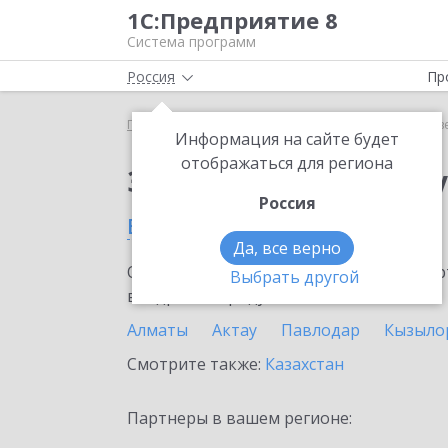
1С:Предприятие 8
Система программ
Россия
Пр
Главная
Сервисы ИТС
Отвечает аудитор
Отв
Информация на сайте будет
отображаться для региона
Заказать Отвечает а
Россия
в Рудном
Да, все верно
Ознакомьтесь с информационными карт
Выбрать другой
внедрение продукта.
Алматы
Актау
Павлодар
Кызыло
Смотрите также:
Казахстан
Партнеры в вашем регионе: