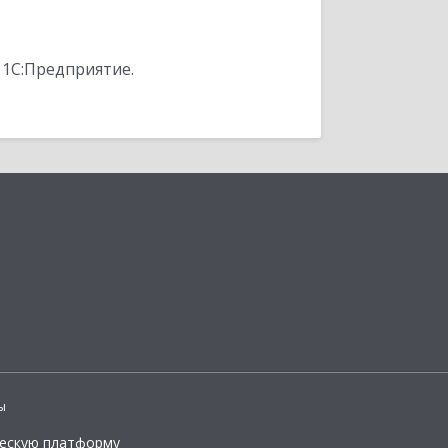
 1С:Предприятие.
ы
ческую платформу