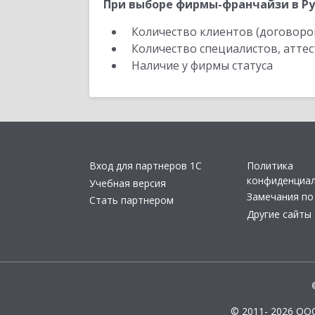
При выборе фирмы-франчайзи в Ру
Количество клиентов (договоро
Количество специалистов, атте
Наличие у фирмы статуса
Вход для партнеров 1С
Политика
конфиденциа
Учебная версия
Замечания по
Стать партнером
Другие сайты
© 2011- 2026 ОО