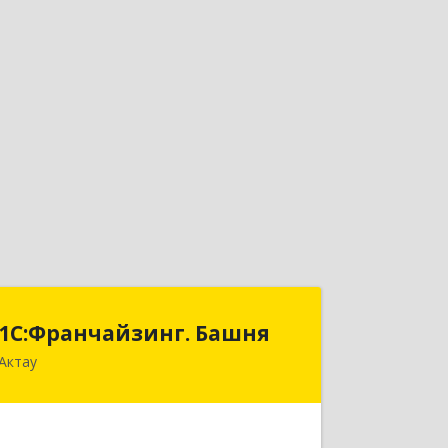
1С:Франчайзинг. Башня
1С:Франчайзинг. Башня
Актау
РК, Мангистауская обл., г. Актау, 2
микрорайон, здание 47 Б "Сункар",
офис 414