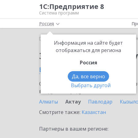
1С:Предприятие 8
Система программ
Россия
Пр
Главная
Сервисы ИТС
Отвечает аудитор
Отве
Информация на сайте будет
отображаться для региона
Заказать Отвечает а
Россия
в Актау
Да, все верно
Ознакомьтесь с информационными карт
Выбрать другой
внедрение продукта.
Алматы
Актау
Павлодар
Кызыл
Смотрите также:
Казахстан
Партнеры в вашем регионе: