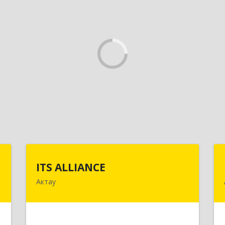
с
ITS ALLIANCE
ITS ALLIANCE
Актау
я
г. Актау, 9 мкр, 28 дом, 7 офис
,
"
Подробнее