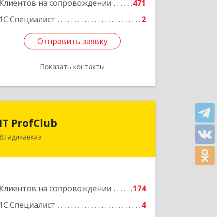
Клиентов на сопровождении
471
1С:Специалист
2
Отправить заявку
Отправить заявку
Показать контакты
Назад
IT ProfClub
IT ProfClub
Владикавказ
362045, Северная Осетия - Алания
Респ, Владикавказ г, Международная
ул, дом № 2 "А", этаж 5, каб.507
Подробнее
Клиентов на сопровождении
174
1С:Специалист
4