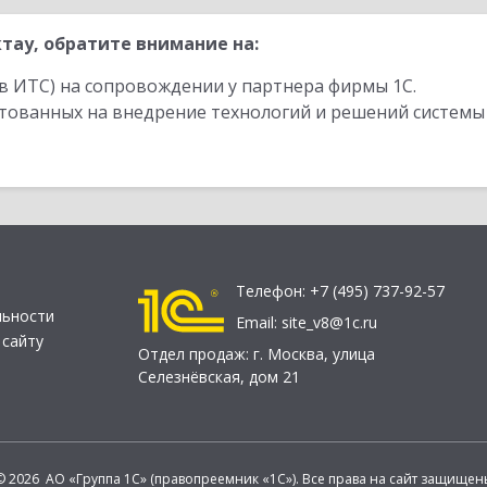
тау, обратите внимание на:
в ИТС) на сопровождении у партнера фирмы 1С.
стованных на внедрение технологий и решений системы
Телефон:
+7 (495) 737-92-57
льности
Email:
site_v8@1c.ru
 сайту
Отдел продаж:
г. Москва
,
улица
Селезнёвская, дом 21
© 2026 АО «Группа 1С» (правопреемник «1С»). Все права на сайт защищен