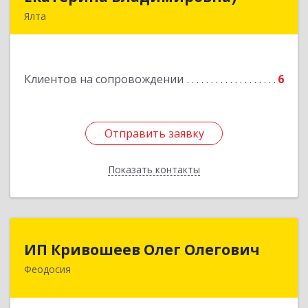
Ялта
98600, г. Ялта, ул. Свердлова, 24
Подробнее
Клиентов на сопровождении
6
Отправить заявку
Отправить заявку
Показать контакты
Назад
ИП Кривошеев Олег Олегович
ИП Кривошеев Олег Олегович
Феодосия
Подробнее