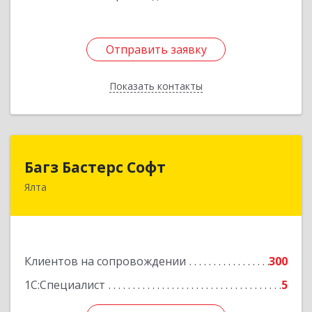
Отправить заявку
Отправить заявку
Показать контакты
Назад
Багз Бастерс Софт
Багз Бастерс Софт
Ялта
298603, Крым Респ, Ялта г, Свердлова ул, дом №
34
Подробнее
Клиентов на сопровождении
300
1С:Специалист
5