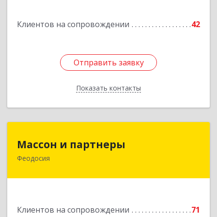
Клиентов на сопровождении
42
Отправить заявку
Отправить заявку
Показать контакты
Назад
Массон и партнеры
Массон и партнеры
Феодосия
298112, Крым Респ, Феодосия г, Крымская ул,
дом № 31
Подробнее
Клиентов на сопровождении
71