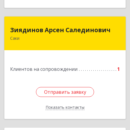
Зиядинов Арсен Салединович
Зиядинов Арсен Салединович
Саки
г.Саки, Интернациональная, 5/2, кв.1
Подробнее
Клиентов на сопровождении
1
Отправить заявку
Отправить заявку
Показать контакты
Назад