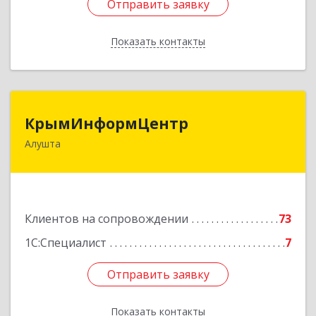
Отправить заявку
Отправить заявку
Показать контакты
Назад
КрымИнформЦентр
КрымИнформЦентр
Алушта
298500, Крым Респ, Алушта г, Горького ул, дом
№ 34А, оф.7
Подробнее
Клиентов на сопровождении
73
1С:Специалист
7
Отправить заявку
Отправить заявку
Показать контакты
Назад