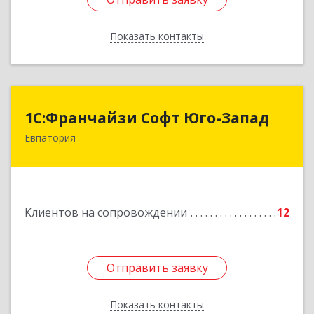
Показать контакты
Назад
1С:Франчайзи Софт Юго-Запад
1С:Франчайзи Софт Юго-Запад
Евпатория
297407, Крым Респ, Евпатория г, Победы пр-кт,
дом № 13, кв.45
Подробнее
Клиентов на сопровождении
12
Отправить заявку
Отправить заявку
Показать контакты
Назад