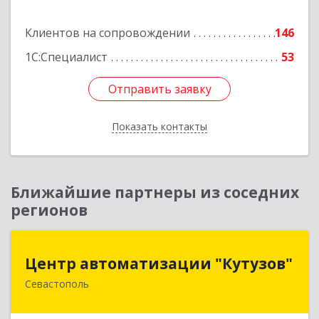
Подробнее
Клиентов на сопровождении
146
1С:Специалист
53
Отправить заявку
Отправить заявку
Показать контакты
Назад
Ближайшие партнеры из соседних
регионов
Центр автоматизации "Кутузов"
Центр автоматизации "Кутузов"
Севастополь
299011, Севастополь г, Генерала Петрова ул,
дом № 20, корпус 1, оф.1