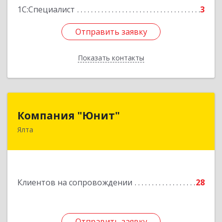
1С:Специалист
3
Отправить заявку
Отправить заявку
Показать контакты
Назад
Компания "Юнит"
Компания "Юнит"
Ялта
298600, Крым Респ, Ялта г, Васильева ул, дом №
16, оф.400
Подробнее
Клиентов на сопровождении
28
Отправить заявку
Отправить заявку