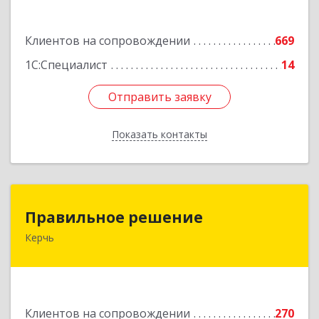
Подробнее
Клиентов на сопровождении
669
1С:Специалист
14
Отправить заявку
Отправить заявку
Показать контакты
Назад
Правильное решение
Правильное решение
Керчь
298330, Крым Респ, Керчь г, Адмиралтейский
проезд, дом № 1
Подробнее
Клиентов на сопровождении
270