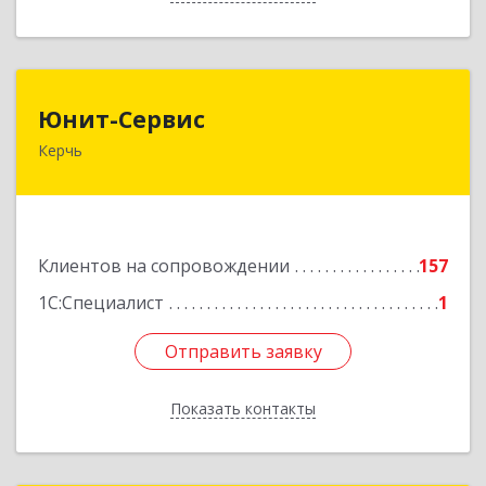
Юнит-Сервис
Юнит-Сервис
Керчь
298300, Крым Респ, Керчь г, Кооперативный
пер, дом № 26
Подробнее
Клиентов на сопровождении
157
1С:Специалист
1
Отправить заявку
Отправить заявку
Показать контакты
Назад