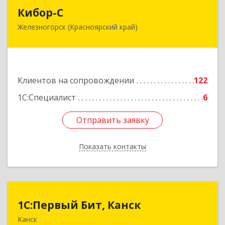
Кибор-С
Кибор-С
Железногорск (Красноярский край)
662973, Красноярский край, Железногорск г,
Белорусская ул, дом № 30 Б, пом.16
Подробнее
Клиентов на сопровождении
122
1С:Специалист
6
Отправить заявку
Отправить заявку
Показать контакты
Назад
1С:Первый Бит, Канск
1С:Первый Бит, Канск
Канск
663600, Красноярский край, Канск г, 30 лет