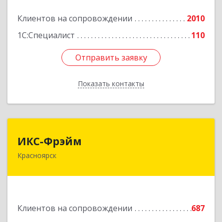
Клиентов на сопровождении
2010
Подробнее
1С:Специалист
110
Отправить заявку
Отправить заявку
Показать контакты
Назад
ИКС-Фрэйм
ИКС-Фрэйм
Красноярск
660077, Красноярский край, Красноярск г,
Батурина ул, дом № 32, пом.4
Подробнее
Клиентов на сопровождении
687