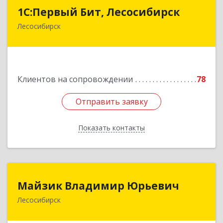
1С:Первый Бит, Лесосибирск
1С:Первый Бит, Лесосибирск
Лесосибирск
662544, Красноярский край, Лесосибирск г,
Привокзальная ул, дом № 12, оф.216
Подробнее
Клиентов на сопровождении
78
Отправить заявку
Отправить заявку
Показать контакты
Назад
Майзик Владимир Юрьевич
Майзик Владимир Юрьевич
Лесосибирск
Подробнее