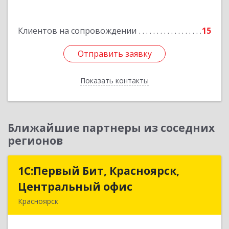
Клиентов на сопровождении
15
Отправить заявку
Отправить заявку
Показать контакты
Назад
Ближайшие партнеры из соседних
регионов
1С:Первый Бит, Красноярск,
1С:Первый Бит, Красноярск,
Центральный офис
Центральный офис
Красноярск
660017, Красноярский край, Красноярск г,
Диктатуры пролетариата ул, дом № 32