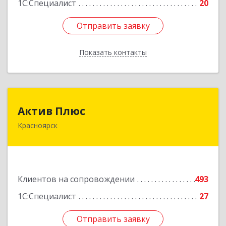
1С:Специалист
20
Отправить заявку
Отправить заявку
Показать контакты
Назад
Актив Плюс
Актив Плюс
Красноярск
660017, Красноярский край, Красноярск г,
Обороны ул, дом № 3, оф.220
Подробнее
Клиентов на сопровождении
493
1С:Специалист
27
Отправить заявку
Отправить заявку