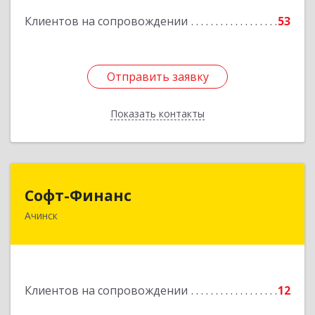
Подробнее
Клиентов на сопровождении
53
Отправить заявку
Отправить заявку
Показать контакты
Назад
Софт-Финанс
Софт-Финанс
Ачинск
662150, Красноярский край, Ачинск г, 1-й мкр,
дом № 55А, корпус 2
Подробнее
Клиентов на сопровождении
12