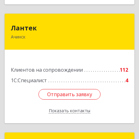
Лантек
Лантек
Ачинск
662153, Красноярский край, Ачинск г,
Декабристов ул, дом № 58
Подробнее
Клиентов на сопровождении
112
1С:Специалист
4
Отправить заявку
Отправить заявку
Показать контакты
Назад