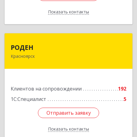
Показать контакты
Назад
РОДЕН
РОДЕН
Красноярск
660064, Красноярский край, Красноярск г, им
Академика Вавилова ул, дом № 1, оф.2-23
Подробнее
Клиентов на сопровождении
192
1С:Специалист
5
Отправить заявку
Отправить заявку
Показать контакты
Назад