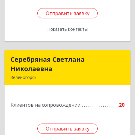
Отправить заявку
Отправить заявку
Показать контакты
Назад
Серебряная Светлана
Серебряная Светлана
Николаевна
Николаевна
Зеленогорск
663690, Краноярский край, Зленогорск г,
Энергетиков, дом № 14, кв.37
Клиентов на сопровождении
20
Подробнее
Отправить заявку
Отправить заявку