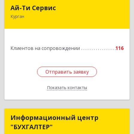
Ай-Ти Сервис
Ай-Ти Сервис
Курган
640032, Курганская обл, г.о. Город Курган,
Курган г, Бажова ул, дом № 49, оф.304
Подробнее
Клиентов на сопровождении
116
Отправить заявку
Отправить заявку
Показать контакты
Назад
Информационный центр
Информационный центр
"БУХГАЛТЕР"
"БУХГАЛТЕР"