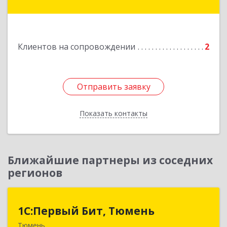
Подробнее
Клиентов на сопровождении
2
Отправить заявку
Отправить заявку
Показать контакты
Назад
Ближайшие партнеры из соседних
регионов
1С:Первый Бит, Тюмень
1С:Первый Бит, Тюмень
Тюмень