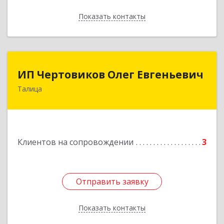
Показать контакты
Назад
ИП Чертовиков Олег Евгеньевич
ИП Чертовиков Олег Евгеньевич
Талица
623640, Свердловская обл, Талица г, Ленина ул,
дом № 73, кв.31
Подробнее
Клиентов на сопровождении
3
Отправить заявку
Отправить заявку
Показать контакты
Назад