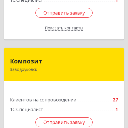
1С:Специалист
1
Отправить заявку
Отправить заявку
Показать контакты
Назад
Композит
Композит
Заводоуковск
627140, Тюменская обл, Заводоуковский р-н,
Заводоуковск г, Шоссейная ул, дом № 156
Подробнее
Клиентов на сопровождении
27
1С:Специалист
1
Отправить заявку
Отправить заявку