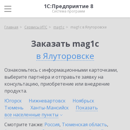
1С:Предприятие 8
Система программ
Главная
Сервисы ИТС
mag1c
mag1c в Ялуторовске
Заказать mag1c
в Ялуторовске
Ознакомьтесь с информационными карточками,
выберите партнёра и отправьте заявку на
консультацию, приобретение или внедрение
продукта.
Югорск
Нижневартовск
Ноябрьск
Тюмень
Ханты-Мансийск
Показать
все населенные
пункты
Смотрите также:
Россия
,
Тюменская область
,