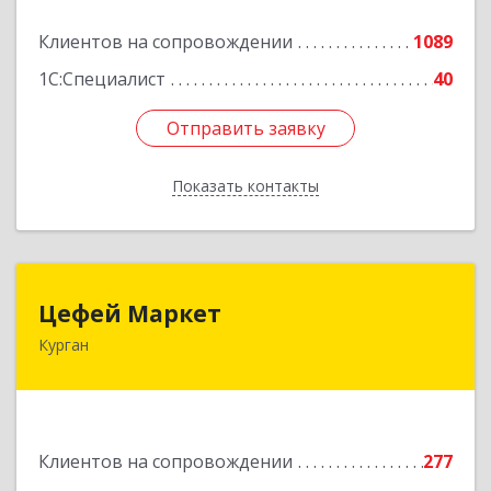
Клиентов на сопровождении
1089
Подробнее
1С:Специалист
40
Отправить заявку
Отправить заявку
Показать контакты
Назад
Цефей Маркет
Цефей Маркет
Курган
640002, Курганская обл, Курган г, М.Горького
ул, дом № 35/1
Подробнее
Клиентов на сопровождении
277