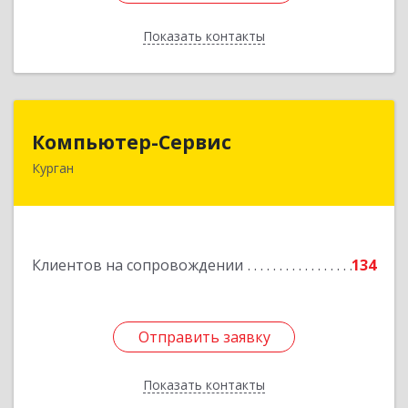
Показать контакты
Назад
Компьютер-Сервис
Компьютер-Сервис
Курган
640022, Курганская обл, Курган г, Василия
Блюхера ул, дом № 30, пом.1
Подробнее
Клиентов на сопровождении
134
Отправить заявку
Отправить заявку
Показать контакты
Назад