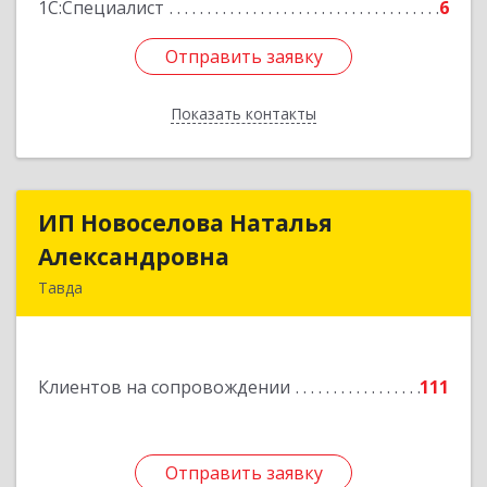
1С:Специалист
6
Отправить заявку
Отправить заявку
Показать контакты
Назад
ИП Новоселова Наталья
ИП Новоселова Наталья
Александровна
Александровна
Тавда
623950, Свердловская обл, Тавда г, 9 Мая ул,
дом № 4
Клиентов на сопровождении
111
Подробнее
Отправить заявку
Отправить заявку