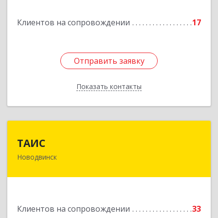
Подробнее
Клиентов на сопровождении
17
Отправить заявку
Отправить заявку
Показать контакты
Назад
ТАИС
ТАИС
Новодвинск
164902, Архангельская обл, Новодвинск г,
Димитрова ул, дом № 4а
Подробнее
Клиентов на сопровождении
33