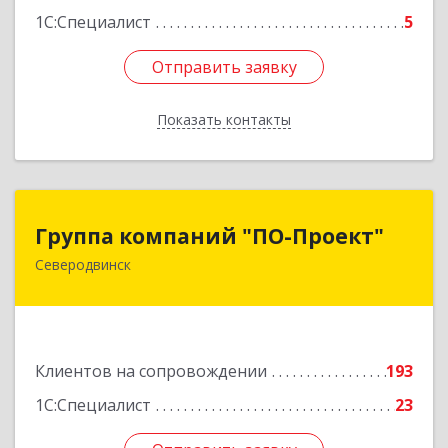
1С:Специалист
5
Отправить заявку
Отправить заявку
Показать контакты
Назад
Группа компаний "ПО-Проект"
Группа компаний "ПО-Проект"
Северодвинск
164500, Архангельская обл, Северодвинск г,
Бойчука ул, дом № 3, оф.401
Подробнее
Клиентов на сопровождении
193
1С:Специалист
23