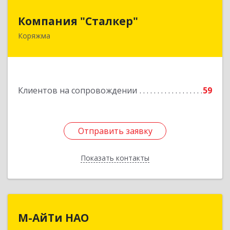
Компания "Сталкер"
Компания "Сталкер"
Коряжма
165651, Архангельская обл, Коряжма г,
Архангельская ул, дом № 14
Подробнее
Клиентов на сопровождении
59
Отправить заявку
Отправить заявку
Показать контакты
Назад
М-АйТи НАО
М-АйТи НАО