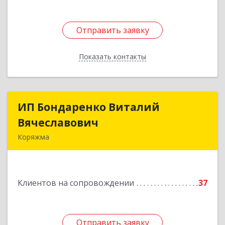
Отправить заявку
Отправить заявку
Показать контакты
Назад
ИП Бондаренко Виталий
ИП Бондаренко Виталий
Вячеславович
Вячеславович
Коряжма
165650, Архангельская обл, Коряжма г,
Набережная им Н.Островского ул, дом № 38
Клиентов на сопровождении
37
Подробнее
Отправить заявку
Отправить заявку