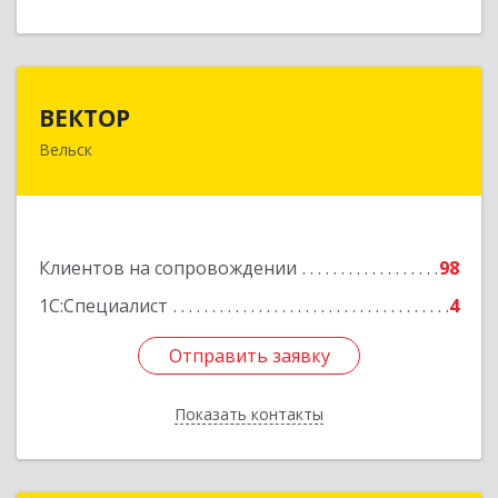
ВЕКТОР
ВЕКТОР
Вельск
165150, Архангельская обл, Вельский р-н,
Вельск г, Конева ул, дом № 16А, строение 2
Подробнее
Клиентов на сопровождении
98
1С:Специалист
4
Отправить заявку
Отправить заявку
Показать контакты
Назад