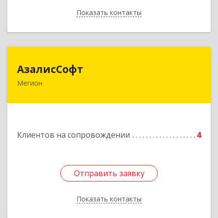
Показать контакты
Назад
АзалисСофт
АзалисСофт
Мегион
628690, Ханты-Мансийский Автономный округ
- Югра АО, Мегион г, Высокий пгт, Мира ул,
дом № 7, кв.2
Подробнее
Клиентов на сопровождении
4
Отправить заявку
Отправить заявку
Показать контакты
Назад