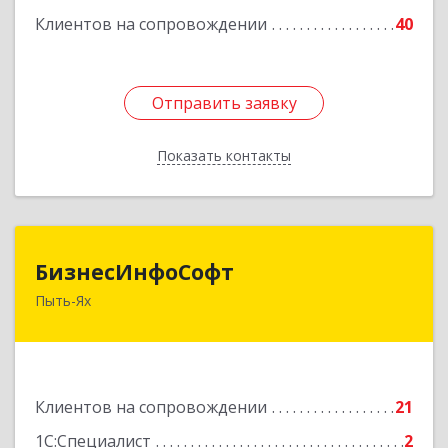
Клиентов на сопровождении
40
Отправить заявку
Отправить заявку
Показать контакты
Назад
БизнесИнфоСофт
БизнесИнфоСофт
Пыть-Ях
628380, Ханты-Мансийский Автономный округ
- Югра АО, Пыть-Ях г, 2 Нефтяников мкр, дом
№ 11, кв.52
Подробнее
Клиентов на сопровождении
21
1С:Специалист
2