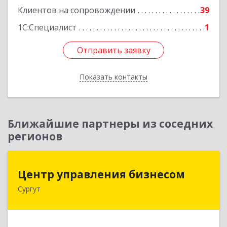
Клиентов на сопровождении
39
1С:Специалист
1
Отправить заявку
Отправить заявку
Показать контакты
Назад
Ближайшие партнеры из соседних
регионов
Центр управления бизнесом
Центр управления бизнесом
Сургут
628403, Ханты-Мансийский Автономный округ
- Югра АО, Сургут г, Мира пр-кт, дом № 56, кв.2