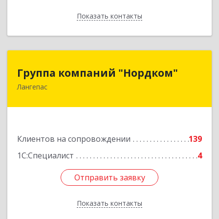
Показать контакты
Назад
Группа компаний "Нордком"
Группа компаний "Нордком"
Лангепас
628672, Тюменская обл, Лангепас г., Солнечная
ул., дом № 21/1, каб.313
Подробнее
Клиентов на сопровождении
139
1С:Специалист
4
Отправить заявку
Отправить заявку
Показать контакты
Назад