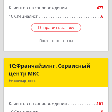
Подробнее
Клиентов на сопровождении
477
1С:Специалист
6
Отправить заявку
Отправить заявку
Показать контакты
Назад
1С:Франчайзинг. Сервисный
1С:Франчайзинг. Сервисный
центр МКС
центр МКС
Нижневартовск
628615, Ханты-Мансийский Автономный округ
- Югра АО, Нижневартовск г, Северная ул, дом
№ 54А, стр.1, оф.112, 202
Клиентов на сопровождении
161
Подробнее