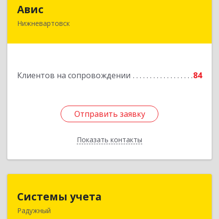
Авис
Авис
Нижневартовск
628600, Ханты-Мансийский Автономный округ
- Югра АО, Нижневартовск г, Ленина ул, дом №
2П, строение 16, этаж 2
Подробнее
Клиентов на сопровождении
84
Отправить заявку
Отправить заявку
Показать контакты
Назад
Системы учета
Системы учета
Радужный
628462, Ханты-Мансийский Автономный округ