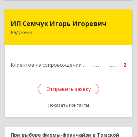
ИП Семчук Игорь Игоревич
ИП Семчук Игорь Игоревич
Радужный
628464, ХМАО-Югра, г. Радужный, 1 мкн.,
строение 43
Подробнее
Клиентов на сопровождении
2
Отправить заявку
Отправить заявку
Показать контакты
Назад
При выборе фирмы-франчайзи в Томской