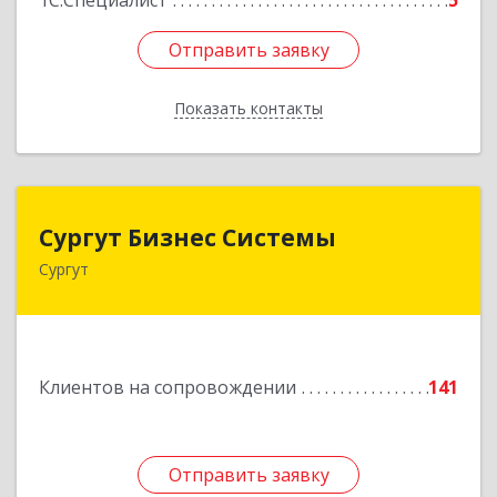
1С:Специалист
5
Отправить заявку
Отправить заявку
Показать контакты
Назад
Сургут Бизнес Системы
Сургут Бизнес Системы
Сургут
628406, Ханты-Мансийский Автономный округ
- Югра АО, Сургут г, 30 лет Победы ул, дом №
44, корпус А, оф.304
Подробнее
Клиентов на сопровождении
141
Отправить заявку
Отправить заявку