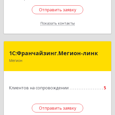
Отправить заявку
Отправить заявку
Показать контакты
Назад
1С:Франчайзинг.Мегион-линк
1С:Франчайзинг.Мегион-линк
Мегион
Подробнее
Клиентов на сопровождении
5
Отправить заявку
Отправить заявку