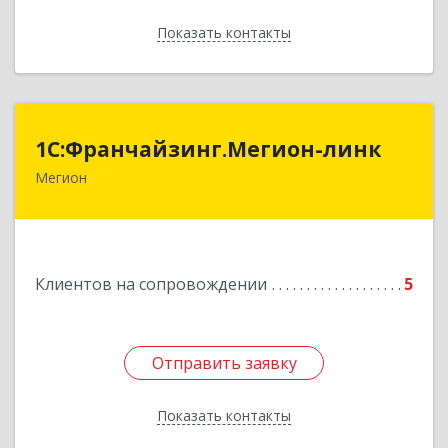
Показать контакты
Назад
1С:Франчайзинг.Мегион-линк
1С:Франчайзинг.Мегион-линк
Мегион
Подробнее
Клиентов на сопровождении
5
Отправить заявку
Отправить заявку
Показать контакты
Назад