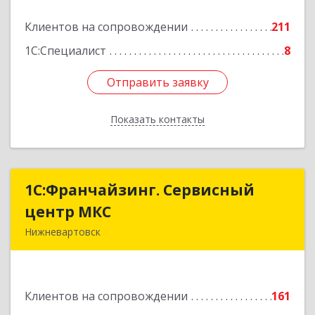
Подробнее
Клиентов на сопровождении
211
1С:Специалист
8
Отправить заявку
Отправить заявку
Показать контакты
Назад
1С:Франчайзинг. Сервисный
1С:Франчайзинг. Сервисный
центр МКС
центр МКС
Нижневартовск
628615, Ханты-Мансийский Автономный округ
- Югра АО, Нижневартовск г, Северная ул, дом
№ 54А, стр.1, оф.112, 202
Клиентов на сопровождении
161
Подробнее