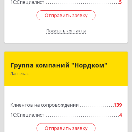
1С:Специалист
5
Отправить заявку
Отправить заявку
Показать контакты
Назад
Группа компаний "Нордком"
Группа компаний "Нордком"
Лангепас
628672, Тюменская обл, Лангепас г., Солнечная
ул., дом № 21/1, каб.313
Подробнее
Клиентов на сопровождении
139
1С:Специалист
4
Отправить заявку
Отправить заявку