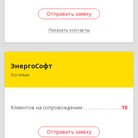
Отправить заявку
Отправить заявку
Показать контакты
Назад
ЭнергоСофт
ЭнергоСофт
Когалым
628485, Ханты-Мансийский Автономный округ
- Югра АО, Когалым г, Сопочинского проезд,
строение 2, оф.18
Подробнее
Клиентов на сопровождении
10
Отправить заявку
Отправить заявку