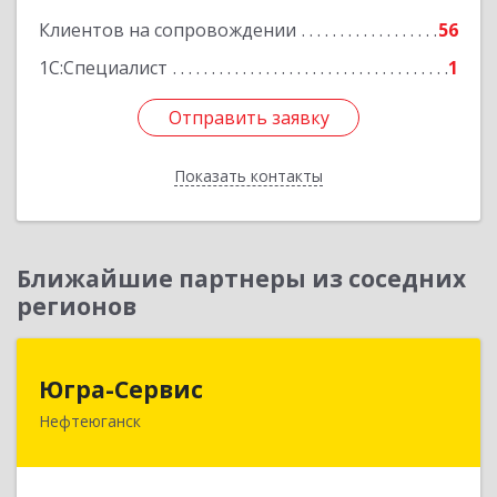
Клиентов на сопровождении
56
1С:Специалист
1
Отправить заявку
Отправить заявку
Показать контакты
Назад
Ближайшие партнеры из соседних
регионов
Югра-Сервис
Югра-Сервис
Нефтеюганск
628303, Ханты-Мансийский Автономный округ
- Югра АО, Нефтеюганск г, 6-й мкр, дом № 3,
кв.175