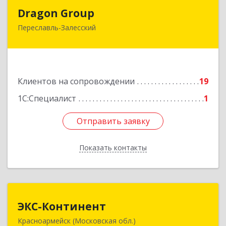
Dragon Group
Dragon Group
Переславль-Залесский
152020, Ярославская обл, Переславль-
Залесский г, Советская ул, дом № 37, оф.304, 307
Подробнее
Клиентов на сопровождении
19
1С:Специалист
1
Отправить заявку
Отправить заявку
Показать контакты
Назад
ЭКС-Континент
ЭКС-Континент
Красноармейск (Московская обл.)
141292, Московская область, Красноармейск,