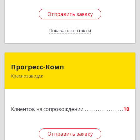
Отправить заявку
Отправить заявку
Показать контакты
Назад
Прогресс-Комп
Прогресс-Комп
Краснозаводск
141321, Московская обл, Сергиево-Посадский
р-н, Краснозаводск г, Новая ул, дом № 8, кв.78
Подробнее
Клиентов на сопровождении
10
Отправить заявку
Отправить заявку