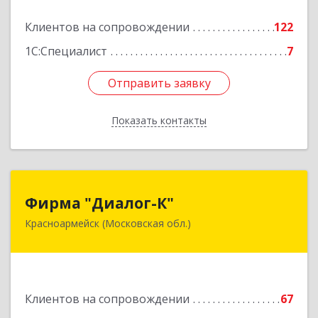
Подробнее
Клиентов на сопровождении
122
1С:Специалист
7
Отправить заявку
Отправить заявку
Показать контакты
Назад
Фирма "Диалог-К"
Фирма "Диалог-К"
Красноармейск (Московская обл.)
141292, Московская обл, Красноармейск г,
Комсомольская ул, дом № 4, пом.25
Подробнее
Клиентов на сопровождении
67