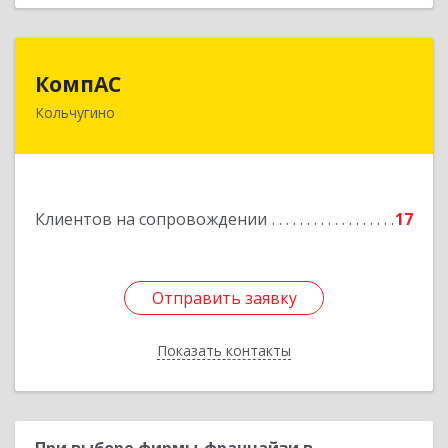
КомпАС
КомпАС
Кольчугино
601782, Владимирская область, г.Кольчугино,
ул.Больничная, д.20
Подробнее
Клиентов на сопровождении
17
Отправить заявку
Отправить заявку
Показать контакты
Назад