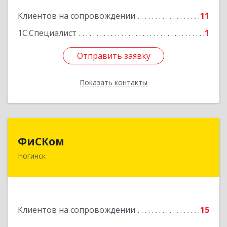
Подробнее
Клиентов на сопровождении
11
1С:Специалист
1
Отправить заявку
Отправить заявку
Показать контакты
Назад
ФиСКом
ФиСКом
Ногинск
142403, Московская обл., г.Ногинск,
ул.Ремесленная, д.1, пом.33
Подробнее
Клиентов на сопровождении
15