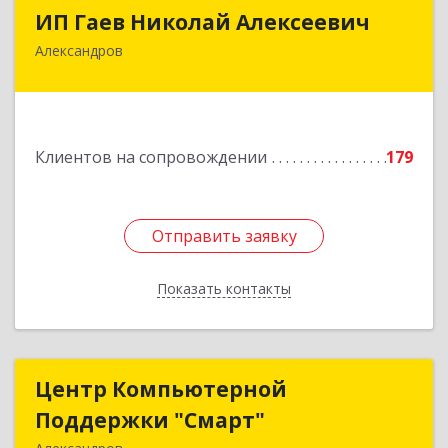
ИП Гаев Николай Алексеевич
ИП Гаев Николай Алексеевич
Александров
601650, Владимирская обл, Александровский р-
н, Александров г, Свердлова ул, дом № 41, кв.57
Подробнее
Клиентов на сопровождении
179
Отправить заявку
Отправить заявку
Показать контакты
Назад
Центр Компьютерной
Центр Компьютерной
Поддержки "Смарт"
Поддержки "Смарт"