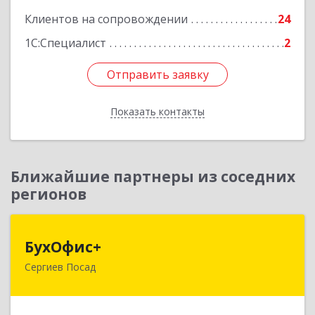
Подробнее
Клиентов на сопровождении
24
1С:Специалист
2
Отправить заявку
Отправить заявку
Показать контакты
Назад
Ближайшие партнеры из соседних
регионов
БухОфис+
БухОфис+
Сергиев Посад
141304, Московская обл, Сергиево-Посадский
р-н, Сергиев Посад г, Воробьевская ул, дом №
3, этаж 3, оф.1