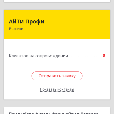
АйТи Профи
АйТи Профи
Вязники
Подробнее
Клиентов на сопровождении
8
Отправить заявку
Отправить заявку
Показать контакты
Назад