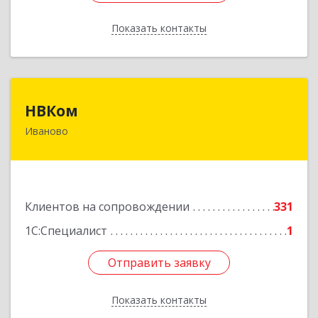
Показать контакты
Назад
НВКом
НВКом
Иваново
153000, Ивановская обл, Иваново г, Аптечный
пер, дом № 11, оф.8
Подробнее
Клиентов на сопровождении
331
1С:Специалист
1
Отправить заявку
Отправить заявку
Показать контакты
Назад