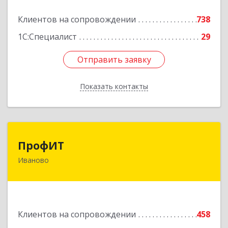
Клиентов на сопровождении
738
Подробнее
1С:Специалист
29
Отправить заявку
Отправить заявку
Показать контакты
Назад
ПрофИТ
ПрофИТ
Иваново
153000, Ивановская обл, г.о. город Иваново,
Иваново г, Конспиративный пер, дом № 7,
оф.1001
Подробнее
Клиентов на сопровождении
458