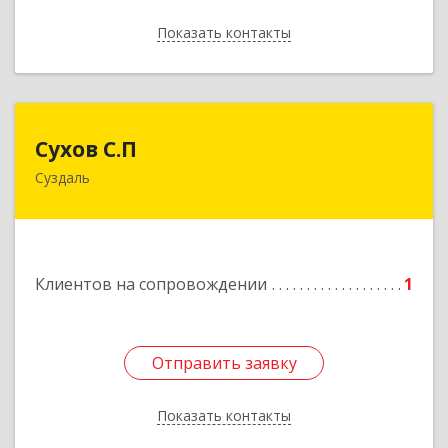
Показать контакты
Назад
Сухов С.П
Сухов С.П
Суздаль
Подробнее
Клиентов на сопровождении
1
Отправить заявку
Отправить заявку
Показать контакты
Назад