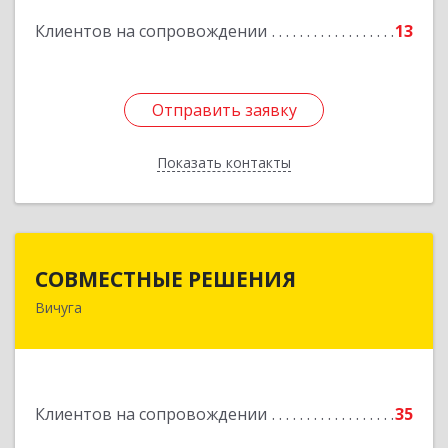
Клиентов на сопровождении
13
Отправить заявку
Отправить заявку
Показать контакты
Назад
СОВМЕСТНЫЕ РЕШЕНИЯ
СОВМЕСТНЫЕ РЕШЕНИЯ
Вичуга
155331, Ивановская обл, Вичугский р-н, Вичуга
г, Большая Пролетарская ул, дом № 16
Подробнее
Клиентов на сопровождении
35