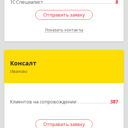
1С:Специалист
8
Отправить заявку
Отправить заявку
Показать контакты
Назад
Консалт
Консалт
Иваново
153000, Ивановская обл, Иваново г, Жарова ул,
дом № 3, оф.7001
Подробнее
Клиентов на сопровождении
387
Отправить заявку
Отправить заявку