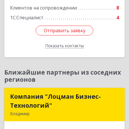
Клиентов на сопровождении
8
Подробнее
1С:Специалист
4
Отправить заявку
Отправить заявку
Показать контакты
Назад
Ближайшие партнеры из соседних
регионов
Компания "Лоцман Бизнес-
Компания "Лоцман Бизнес-
Технологий"
Технологий"
Владимир
600015, Владимирская обл, Владимир г,
Чайковского ул, дом № 40А, оф.21