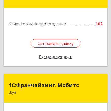
дом № 53-1
Подробнее
Клиентов на сопровождении
102
Отправить заявку
Отправить заявку
Показать контакты
Назад
1С:Франчайзинг. Мобитс
1С:Франчайзинг. Мобитс
Шуя
Подробнее