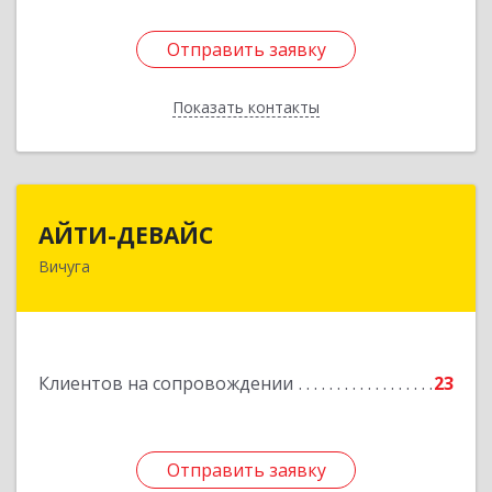
Отправить заявку
Отправить заявку
Показать контакты
Назад
АЙТИ-ДЕВАЙС
АЙТИ-ДЕВАЙС
Вичуга
155334, Ивановская обл, г.о. Вичуга, Вичуга г,
Бисирихинская ул, Здание № 81
Подробнее
Клиентов на сопровождении
23
Отправить заявку
Отправить заявку