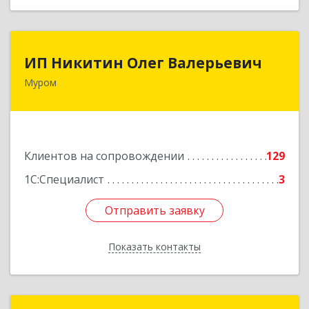
ИП Никитин Олег Валерьевич
ИП Никитин Олег Валерьевич
Муром
602267, Владимирская обл, Муром г,
Коммунистическая ул., дом № 36
Подробнее
Клиентов на сопровождении
129
1С:Специалист
3
Отправить заявку
Отправить заявку
Показать контакты
Назад