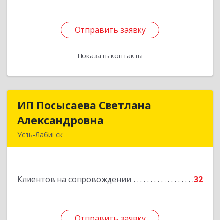
Отправить заявку
Отправить заявку
Показать контакты
Назад
ИП Посысаева Светлана
ИП Посысаева Светлана
Александровна
Александровна
Усть-Лабинск
352330, Краснодарский край, Усть-Лабинск г,
Зои Космодемьянской ул, дом № 192
Клиентов на сопровождении
32
Подробнее
Отправить заявку
Отправить заявку