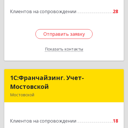
Подробнее
Клиентов на сопровождении
28
Отправить заявку
Отправить заявку
Показать контакты
Назад
1С:Франчайзинг. Учет-
1С:Франчайзинг. Учет-
Мостовской
Мостовской
Мостовской
352570, Краснодарский край, Мостовский р-н,
Мостовской пгт, Производственная ул, дом №
58, корпус 1
Клиентов на сопровождении
18