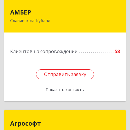
АМБЕР
АМБЕР
Славянск-на-Кубани
353562, Краснодарский край, Славянский р-н,
Славянск-на-Кубани г, Крупской ул, дом № 12
Подробнее
Клиентов на сопровождении
58
Отправить заявку
Отправить заявку
Показать контакты
Назад
Агрософт
Агрософт