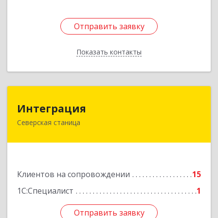
Подробнее
Отправить заявку
Отправить заявку
Показать контакты
Назад
Интеграция
Интеграция
Северская станица
353240, Краснодарский край, Северская ст-ца,
Первомайская ул, дом № 28
Подробнее
Клиентов на сопровождении
15
1С:Специалист
1
Отправить заявку
Отправить заявку