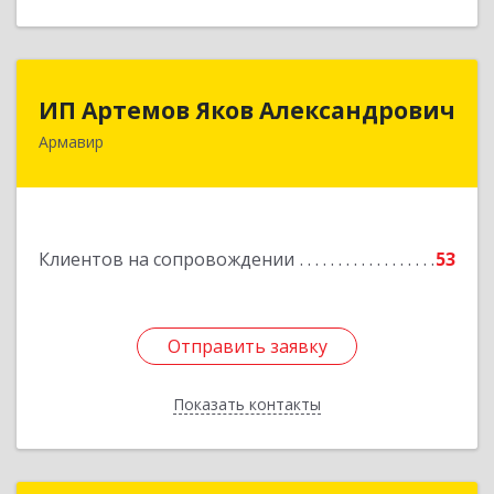
ИП Артемов Яков Александрович
ИП Артемов Яков Александрович
Армавир
Подробнее
Клиентов на сопровождении
53
Отправить заявку
Отправить заявку
Показать контакты
Назад