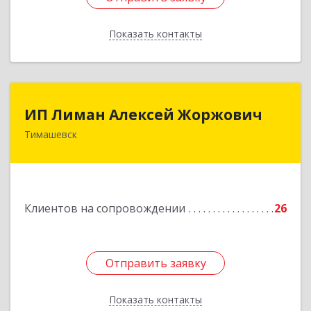
Показать контакты
Назад
ИП Лиман Алексей Жоржович
ИП Лиман Алексей Жоржович
Тимашевск
352731, Краснодарский край, Тимашевский р-н,
Комсомольский п, Мира ул, дом № 76
Подробнее
Клиентов на сопровождении
26
Отправить заявку
Отправить заявку
Показать контакты
Назад