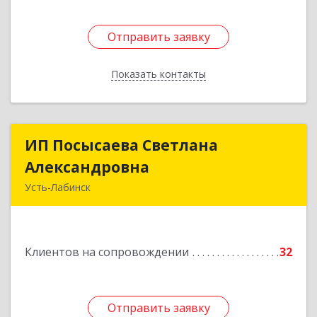
Отправить заявку
Отправить заявку
Показать контакты
Назад
ИП Посысаева Светлана
ИП Посысаева Светлана
Александровна
Александровна
Усть-Лабинск
352330, Краснодарский край, Усть-Лабинск г,
Зои Космодемьянской ул, дом № 192
Клиентов на сопровождении
32
Подробнее
Отправить заявку
Отправить заявку