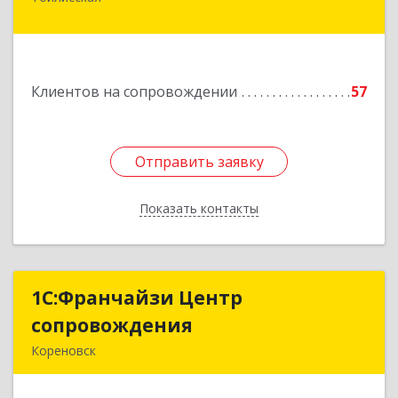
352360, Краснодарский край, Тбилисский р-н,
Тбилисская ст-ца, Первомайская ул, дом № 19/1
Подробнее
Клиентов на сопровождении
57
Отправить заявку
Отправить заявку
Показать контакты
Назад
1С:Франчайзи Центр
1С:Франчайзи Центр
сопровождения
сопровождения
Кореновск
Подробнее