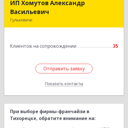
ИП Хомутов Александр
ИП Хомутов Александр
Васильевич
Васильевич
Гулькевичи
352190, Краснодарский край, Гулькевичи г, 50
лет ВЛКСМ ул, дом № 21, кв.2
Клиентов на сопровождении
35
Подробнее
Отправить заявку
Отправить заявку
Показать контакты
Назад
При выборе фирмы-франчайзи в
Тихорецке, обратите внимание на: