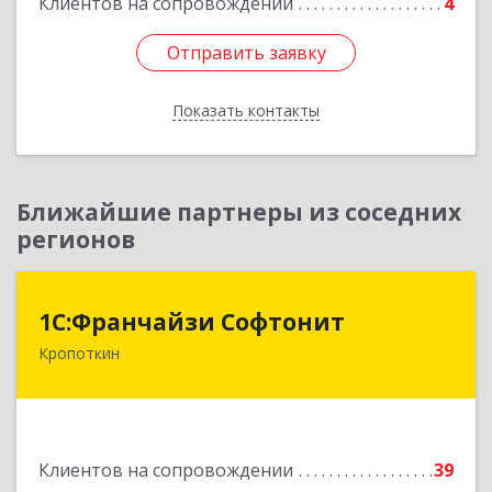
Клиентов на сопровождении
4
Отправить заявку
Отправить заявку
Показать контакты
Назад
Ближайшие партнеры из соседних
регионов
1С:Франчайзи Софтонит
1С:Франчайзи Софтонит
Кропоткин
352380, Краснодарский край, Кавказский р-н,
Кропоткин г, Коммунальный пер, дом № 8
Подробнее
Клиентов на сопровождении
39