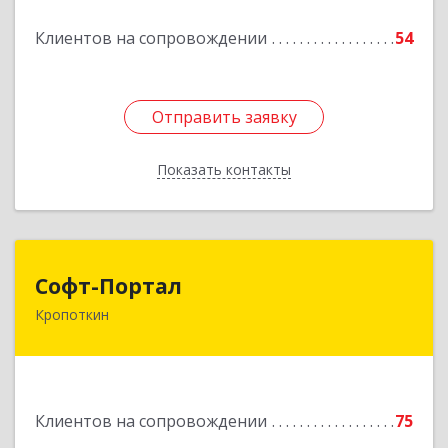
Клиентов на сопровождении
54
Отправить заявку
Отправить заявку
Показать контакты
Назад
Софт-Портал
Софт-Портал
Кропоткин
352395, Краснодарский край, Кавказский р-н,
Кропоткин г, Лесной пер, дом № 15, кв.61
Подробнее
Клиентов на сопровождении
75