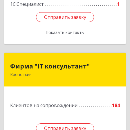
1С:Специалист
1
Отправить заявку
Отправить заявку
Показать контакты
Назад
Фирма "IT консультант"
Фирма "IT консультант"
Кропоткин
352389, Краснодарский край, Кавказский р-н,
Кропоткин г, Пушкина ул, дом № 294, оф.2,3
Подробнее
Клиентов на сопровождении
184
Отправить заявку
Отправить заявку