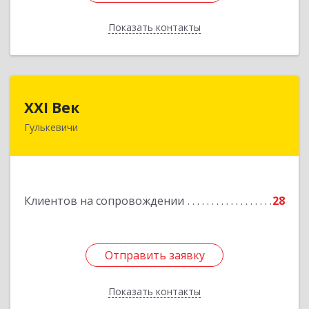
Показать контакты
Назад
XXI Век
XXI Век
Гулькевичи
352180, Краснодарский край, Отрадо-
Кубанское с, Северная ул, дом № 11
Подробнее
Клиентов на сопровождении
28
Отправить заявку
Отправить заявку
Показать контакты
Назад