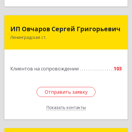
ИП Овчаров Сергей Григорьевич
ИП Овчаров Сергей Григорьевич
Ленинградская ст.
353740, Краснодарский край, Ленинградский р-
н, Ленинградская ст-ца, Космонавтов ул, дом
№ 73
Подробнее
Клиентов на сопровождении
103
Отправить заявку
Отправить заявку
Показать контакты
Назад