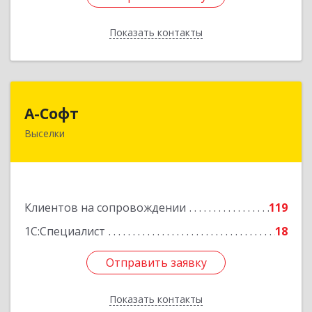
Показать контакты
Назад
А-Софт
А-Софт
Выселки
353100, Краснодарский край, Выселковский
район, Выселки ст-ца, Степная ул, дом № 1
Подробнее
Клиентов на сопровождении
119
1С:Специалист
18
Отправить заявку
Отправить заявку
Показать контакты
Назад