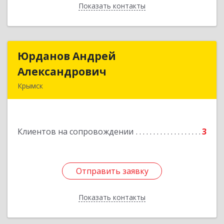
Показать контакты
Назад
Юрданов Андрей
Юрданов Андрей
Александрович
Александрович
Крымск
353384 Краснодарский край г. Крымск ул.
Юбилейная 8
Клиентов на сопровождении
3
Подробнее
Отправить заявку
Отправить заявку
Показать контакты
Назад