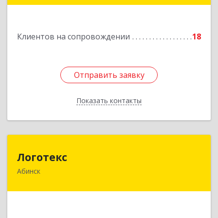
Подробнее
Клиентов на сопровождении
18
Отправить заявку
Отправить заявку
Показать контакты
Назад
Логотекс
Логотекс
Абинск
353320, Краснодарский край, Абинский р-н,
Абинск г, Парижской Коммуны ул, дом № 16,
этаж 3, оф.301