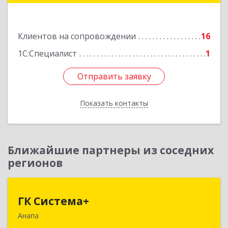
Подробнее
Клиентов на сопровождении
16
1С:Специалист
1
Отправить заявку
Отправить заявку
Показать контакты
Назад
Ближайшие партнеры из соседних
регионов
ГК Система+
ГК Система+
Анапа
353450, Краснодарский край, Анапский р-н,