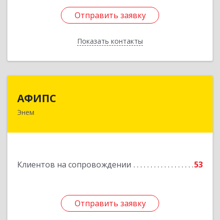
Отправить заявку
Отправить заявку
Показать контакты
Назад
АФИПС
АФИПС
Энем
385132, Адыгея Респ, Тахтамукайский р-н, Энем
пгт, Чкалова ул, дом № 13
Подробнее
Клиентов на сопровождении
53
Отправить заявку
Отправить заявку