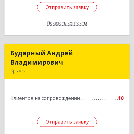
Отправить заявку
Отправить заявку
Показать контакты
Назад
Бударный Андрей
Бударный Андрей
Владимирович
Владимирович
Крымск
353389, Краснодарский край, Крымск г,
Революционная ул, дом № 47
Клиентов на сопровождении
10
Подробнее
Отправить заявку
Отправить заявку