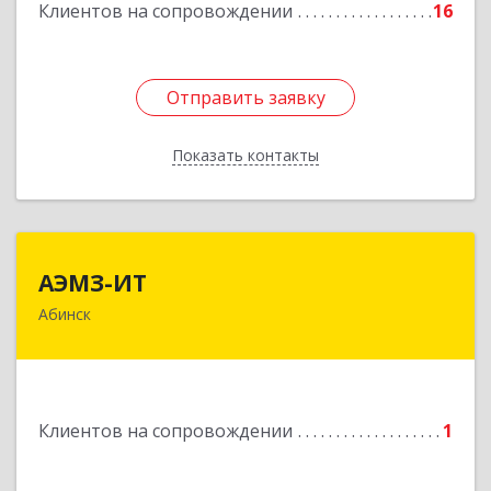
Подробнее
Клиентов на сопровождении
16
Отправить заявку
Отправить заявку
Показать контакты
Назад
АЭМЗ-ИТ
АЭМЗ-ИТ
Абинск
353320, Краснодарский край, м.р-н Абинский,
г.п. Абинское, Абинск г, Промышленная ул, дом
№ 4, каб.311
Подробнее
Клиентов на сопровождении
1