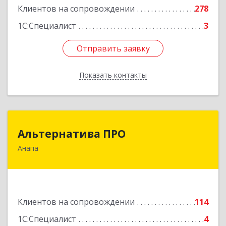
Клиентов на сопровождении
278
Подробнее
1С:Специалист
3
Отправить заявку
Отправить заявку
Показать контакты
Назад
Альтернатива ПРО
Альтернатива ПРО
Анапа
353450, Краснодарский край, Анапский р-н,
Анапа г, Новороссийская ул, дом № 259, кв.18
Подробнее
Клиентов на сопровождении
114
1С:Специалист
4