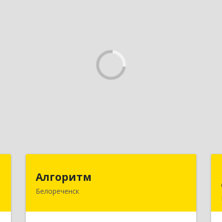
С
Алгоритм
Алгоритм
Белореченск
,
352630, Краснодарский край,
,
Белореченский р-н, Белореченск г,
3
Гоголя ул, дом № 53, кв.75