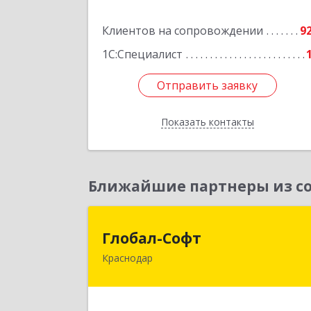
Подробне
Клиентов на сопровождении
9
1С:Специалист
Отправить заявку
Отправить заявку
Показать контакты
Назад
Ближайшие партнеры из со
Глобал-Соф
Глобал-Софт
Краснодар
350018, Краснодарский край
Краснодар г, Сормовская ул, дом № 