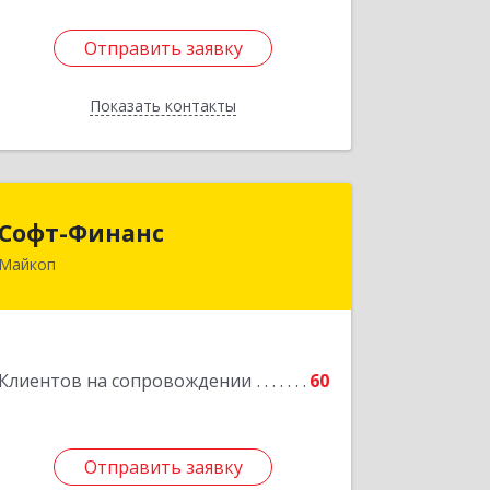
Отправить заявку
Отправить заявку
Показать контакты
Назад
Софт-Финанс
Софт-Финанс
Майкоп
385006, Адыгея Респ, Майкоп г,
Калинина ул, дом № 210С
Подробнее
Клиентов на сопровождении
60
Отправить заявку
Отправить заявку