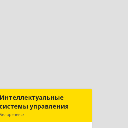
Интеллектуальные
Интеллектуальные
системы управления
системы управления
Белореченск
352630, Краснодарский край,
Белореченск г, Луценко ул, дом № 103