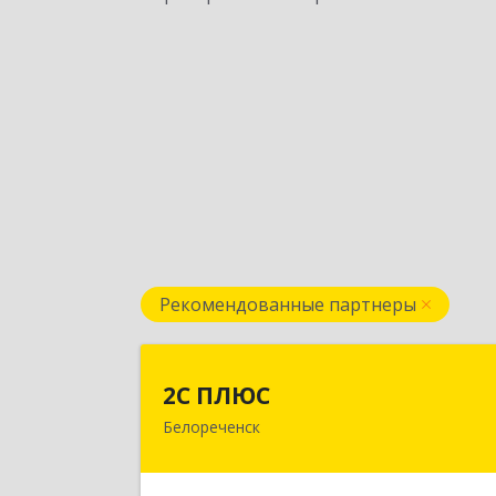
Рекомендованные партнеры
2С ПЛЮ
2С ПЛЮС
Белореченск
352630, Краснодарский край
Белореченский р-н, Белореченск г
Мира ул, дом № 6