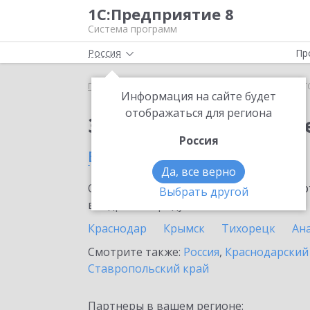
1С:Предприятие 8
Система программ
Россия
Пр
Главная
Тарифы ИТС
ИТС Строительство
ИТС
Информация на сайте будет
отображаться для региона
Заказать ИТС Строит
Россия
в Белореченске
Да, все верно
Ознакомьтесь с информационными карт
Выбрать другой
внедрение продукта.
Краснодар
Крымск
Тихорецк
Ан
Смотрите также:
Россия
,
Краснодарский
Ставропольский край
Партнеры в вашем регионе: