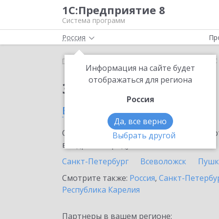
1С:Предприятие 8
Система программ
Россия
Пр
Главная
Тарифы ИТС
ИТС Ритейл ПРОФ
ИТС
Информация на сайте будет
отображаться для региона
Заказать ИТС Ритей
Россия
в Кировске
Да, все верно
Ознакомьтесь с информационными карт
Выбрать другой
внедрение продукта.
Санкт-Петербург
Всеволожск
Пушк
Смотрите также:
Россия
,
Санкт-Петербур
Республика Карелия
Партнеры в вашем регионе: