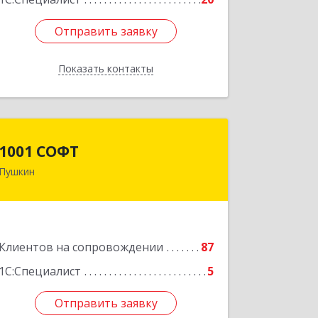
Отправить заявку
Отправить заявку
Показать контакты
Назад
1001 СОФТ
1001 СОФТ
Пушкин
196608, Санкт-Петербург г, Пушкин г,
Автомобильная ул, дом № 6, литера А,
оф.207
Подробнее
Клиентов на сопровождении
87
1С:Специалист
5
Отправить заявку
Отправить заявку