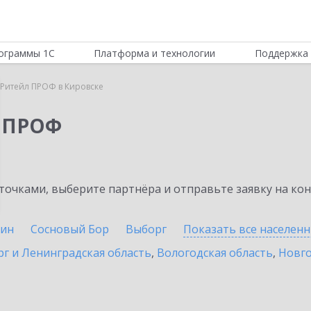
ограммы 1С
Платформа и технологии
Поддержка 
 Ритейл ПРОФ в Кировске
л ПРОФ
очками, выберите партнёра и отправьте заявку на ко
ин
Сосновый Бор
Выборг
Показать все населен
г и Ленинградская область
,
Вологодская область
,
Новго