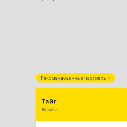
Рекомендованные партнеры
Тай
Тайг
Кировск
187340, Ленинградская обл
Кировский р-н, Кировск г, Новая ул
дом № 13, корпус 3, кв.