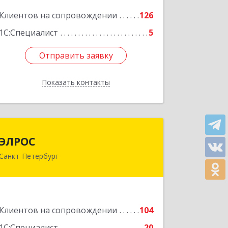
Подробнее
Клиентов на сопровождении
126
1С:Специалист
5
Отправить заявку
Отправить заявку
Показать контакты
Назад
ЭЛРОС
ЭЛРОС
Санкт-Петербург
191024, Санкт-Петербург г, Тележная
ул, дом № 22, кв.6
Подробнее
Клиентов на сопровождении
104
1С:Специалист
20