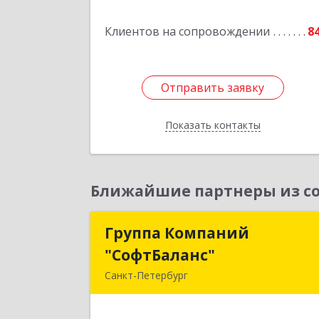
Подробне
Клиентов на сопровождении
8
Отправить заявку
Отправить заявку
Показать контакты
Назад
Ближайшие партнеры из со
Группа Компаний
Группа Компани
"СофтБаланс"
"СофтБаланс
Санкт-Петербург
195112, Санкт-Петербург г, Заневски
пр-кт, дом № 30, корпус 2, литера 