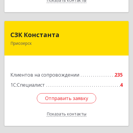
Показать контакты
Назад
СЗК Константа
СЗК Константа
Приозерск
188760, Ленинградская обл, Приозерск г,
Калинина ул, дом № 29, кв.35
Подробнее
Клиентов на сопровождении
235
1С:Специалист
4
Отправить заявку
Отправить заявку
Показать контакты
Назад