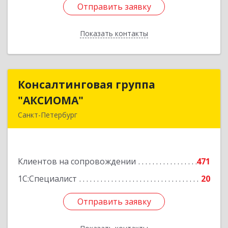
Отправить заявку
Отправить заявку
Показать контакты
Назад
Консалтинговая группа
Консалтинговая группа
"АКСИОМА"
"АКСИОМА"
Санкт-Петербург
197374, Санкт-Петербург г, Мебельная ул, дом
№ 12, корпус 1, литер А, пом.20Н, оф. 145
Клиентов на сопровождении
471
Подробнее
1С:Специалист
20
Отправить заявку
Отправить заявку