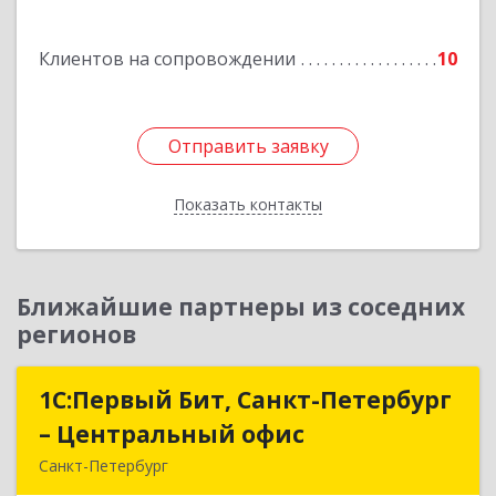
Подробнее
Клиентов на сопровождении
10
Отправить заявку
Отправить заявку
Показать контакты
Назад
Ближайшие партнеры из соседних
регионов
1С:Первый Бит, Санкт-Петербург
1С:Первый Бит, Санкт-Петербург
– Центральный офис
– Центральный офис
Санкт-Петербург
г.Санкт-Петербург, Невский проспект, 10