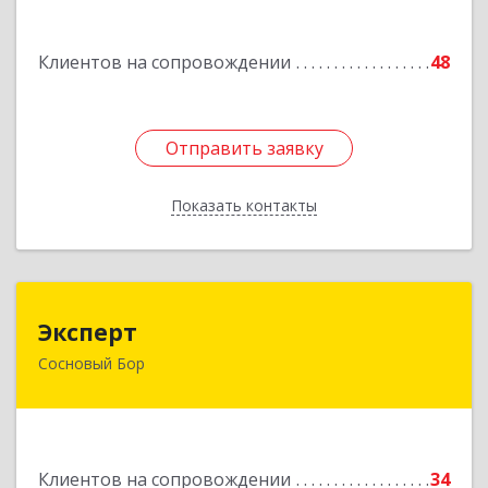
55
Клиентов на сопровождении
48
Подробнее
Отправить заявку
Отправить заявку
Показать контакты
Назад
Эксперт
Эксперт
Сосновый Бор
188544, Ленинградская обл, Сосновый Бор г, 50
лет Октября ул, дом № 1
Подробнее
Клиентов на сопровождении
34