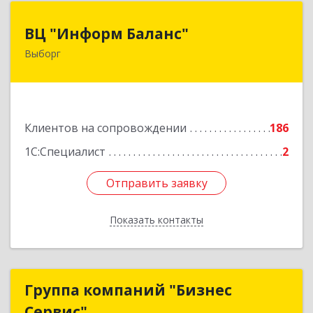
ВЦ "Информ Баланс"
ВЦ "Информ Баланс"
Выборг
188800, Ленинградская обл, Выборгский р-н,
Выборг г, Каменный пер, дом № 2а
Подробнее
Клиентов на сопровождении
186
1С:Специалист
2
Отправить заявку
Отправить заявку
Показать контакты
Назад
Группа компаний "Бизнес
Группа компаний "Бизнес
Сервис"
Сервис"