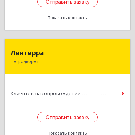
Отправить заявку
Отправить заявку
Показать контакты
Назад
Лентерра
Лентерра
Петродворец
198517, Санкт-Петербург, Петергоф г,
Ропшинское шоссе, дом № 3, корпус 2, кв.99
Подробнее
Клиентов на сопровождении
8
Отправить заявку
Отправить заявку
Показать контакты
Назад