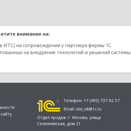
атите внимание на:
в ИТС) на сопровождении у партнера фирмы 1С.
стованных на внедрение технологий и решений системы
Телефон:
+7 (495) 737-92-57
льности
Email:
site_v8@1c.ru
 сайту
Отдел продаж:
г. Москва
,
улица
Селезнёвская, дом 21