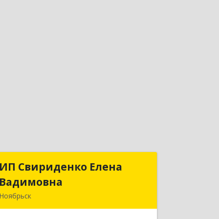
ИП Свириденко Елена
ИП Свириденко Елена
Вадимовна
Вадимовна
Ноябрьск
629805, ЯНАО, Тюменская обл., г
Ноябрьск, ул.Магистральная д.65