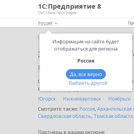
1С:Предприятие 8
Система программ
Россия
Пр
Главная
Тарифы ИТС
ИТС ПРОФ ГенДир
ИТС
Информация на сайте будет
отображаться для региона
Заказать ИТС ПРОФ 
Россия
в Тюменской области
Да, все верно
Ознакомьтесь с информационными карт
Выбрать другой
внедрение продукта.
Югорск
Нижневартовск
Ноябрьск
Смотрите также:
Россия
,
Архангельская 
Свердловская область
,
Томская область
Партнеры в вашем регионе: