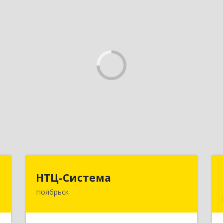
ь
НТЦ-Система
НТЦ-Система
Ноябрьск
,
629804, Ямало-Ненецкий АО,
б
Ноябрьск г, 60 лет СССР ул, дом № 39