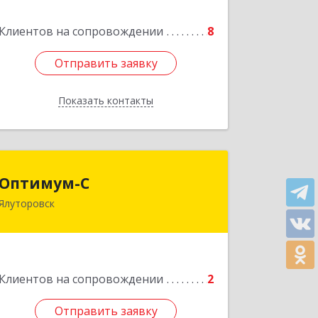
,кв.23
Клиентов на сопровождении
8
Подробнее
Отправить заявку
Отправить заявку
Показать контакты
Назад
Оптимум-С
Оптимум-С
Ялуторовск
Подробнее
Клиентов на сопровождении
2
Отправить заявку
Отправить заявку