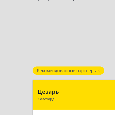
Рекомендованные партнеры
Цезар
Цезарь
Салехард
629008, Ямало-Ненецкий АО
Салехард г, Глазкова ул, дом № 4 