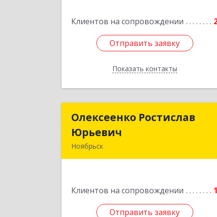
Подробне
Клиентов на сопровождении
Отправить заявку
Отправить заявку
Показать контакты
Назад
Олексеенко Ростислав
Олексеенко Ростисла
Юрьевич
Юрьеви
Ноябрьск
629804, Ямало-Ненецкий АО
Ноябрьск г, УТАДС п, дом № 84, кв.
Клиентов на сопровождении
Подробне
Отправить заявку
Отправить заявку