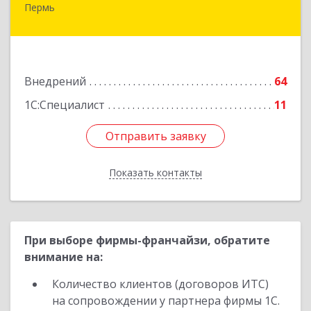
Пермь
614000, Пермский край, Пермь г, Куйбышева
ул, дом № 2, оф.23
Подробнее
Внедрений
64
1С:Специалист
11
Отправить заявку
Отправить заявку
Показать контакты
Назад
При выборе фирмы-франчайзи, обратите
внимание на:
Количество клиентов (договоров ИТС)
на сопровождении у партнера фирмы 1С.