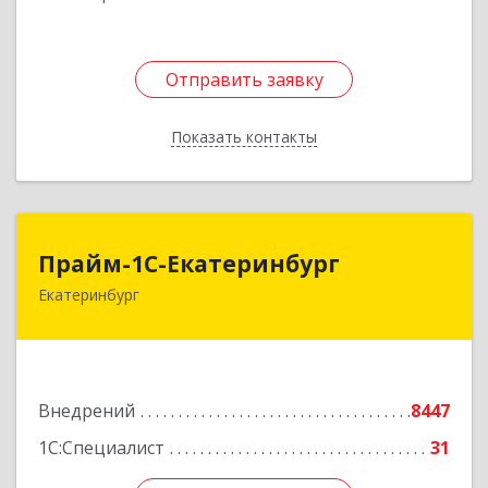
Отправить заявку
Отправить заявку
Показать контакты
Назад
Прайм-1С-Екатеринбург
Прайм-1С-Екатеринбург
Екатеринбург
620142, Свердловская обл, Екатеринбург г, 8
Марта ул, дом № 49, оф.609
Подробнее
Внедрений
8447
1С:Специалист
31