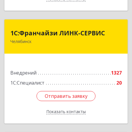
1С:Франчайзи ЛИНК-СЕРВИС
1С:Франчайзи ЛИНК-СЕРВИС
Челябинск
454006, Челябинская обл, Челябинск г, 3
Интернационала ул, дом № 63
Подробнее
Внедрений
1327
1С:Специалист
20
Отправить заявку
Отправить заявку
Показать контакты
Назад