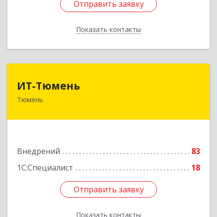
Отправить заявку
Отправить заявку
Показать контакты
Назад
ИТ-Тюмень
ИТ-Тюмень
Тюмень
625000, Тюменская обл, Тюмень г, Грибоедова,
дом № 13, корпус 2
Подробнее
Внедрений
83
1С:Специалист
18
Отправить заявку
Отправить заявку
Показать контакты
Назад