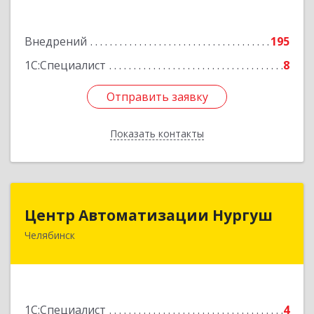
Подробнее
Внедрений
195
1С:Специалист
8
Отправить заявку
Отправить заявку
Показать контакты
Назад
Центр Автоматизации Нургуш
Центр Автоматизации Нургуш
Челябинск
454008, Челябинская обл, Челябинск г,
Каслинская ул, дом № 36-2
Подробнее
1С:Специалист
4