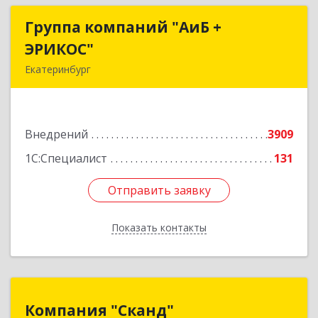
Группа компаний "АиБ +
Группа компаний "АиБ +
ЭРИКОС"
ЭРИКОС"
Екатеринбург
620075, Свердловская обл, Екатеринбург г,
Луначарского ул, дом № 81, оф.1008
Внедрений
3909
Подробнее
1С:Специалист
131
Отправить заявку
Отправить заявку
Показать контакты
Назад
Компания "Сканд"
Компания "Сканд"