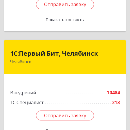
Отправить заявку
Отправить заявку
Показать контакты
Назад
1С:Первый Бит, Челябинск
1С:Первый Бит, Челябинск
Челябинск
454084, Челябинская обл, Челябинск г,
Каслинская ул, дом № 77, оф.109
Подробнее
Внедрений
10484
1С:Специалист
213
Отправить заявку
Отправить заявку