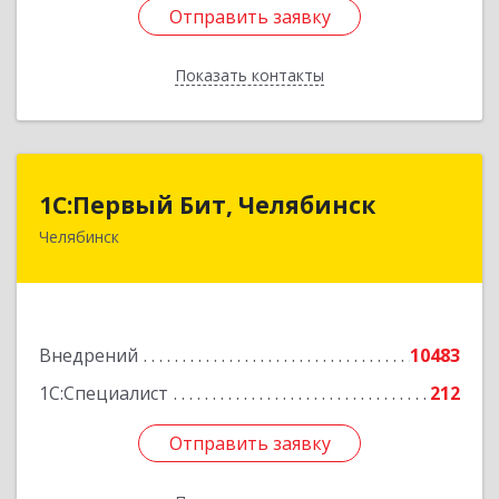
Отправить заявку
Отправить заявку
Показать контакты
Назад
1С:Первый Бит, Челябинск
1С:Первый Бит, Челябинск
Челябинск
454084, Челябинская обл, Челябинск г,
Каслинская ул, дом № 77, оф.109
Подробнее
Внедрений
10483
1С:Специалист
212
Отправить заявку
Отправить заявку