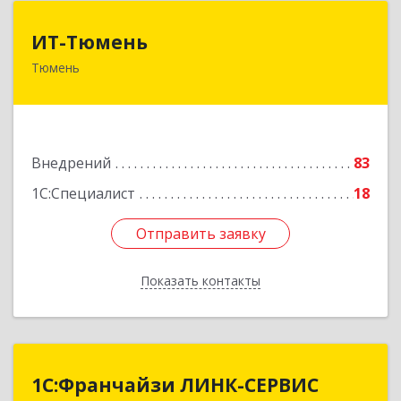
ИТ-Тюмень
ИТ-Тюмень
Тюмень
625000, Тюменская обл, Тюмень г, Грибоедова,
дом № 13, корпус 2
Подробнее
Внедрений
83
1С:Специалист
18
Отправить заявку
Отправить заявку
Показать контакты
Назад
1С:Франчайзи ЛИНК-СЕРВИС
1С:Франчайзи ЛИНК-СЕРВИС