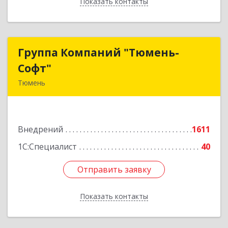
Показать контакты
Назад
Группа Компаний "Тюмень-
Группа Компаний "Тюмень-
Софт"
Софт"
Тюмень
625048, Тюменская обл, Тюмень г, Салтыкова-
Щедрина ул, дом № 44/4
Внедрений
1611
Подробнее
1С:Специалист
40
Отправить заявку
Отправить заявку
Показать контакты
Назад