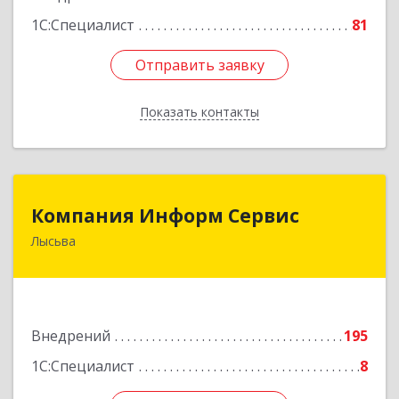
1С:Специалист
81
Отправить заявку
Отправить заявку
Показать контакты
Назад
Компания Информ Сервис
Компания Информ Сервис
Лысьва
618909, Пермский край, Лысьва г, Металлистов
ул, дом № 3, оф.535
Подробнее
Внедрений
195
1С:Специалист
8