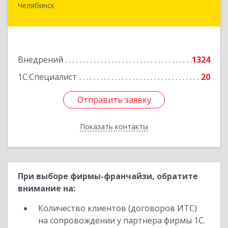
Челябинск
454006, Челябинская обл, Челябинск г, 3
Интернационала ул, дом № 63
Подробнее
Внедрений
1324
1С:Специалист
20
Отправить заявку
Отправить заявку
Показать контакты
Назад
При выборе фирмы-франчайзи, обратите
внимание на:
Количество клиентов (договоров ИТС)
на сопровождении у партнера фирмы 1С.