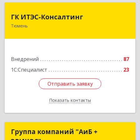
ГК ИТЭС-Консалтинг
ГК ИТЭС-Консалтинг
Тюмень
625032, Тюменская обл, Тюмень г,
Черниговская ул, дом № 5, корпус 2, кв.710
Подробнее
Внедрений
87
1С:Специалист
23
Отправить заявку
Отправить заявку
Показать контакты
Назад
Группа компаний "АиБ +
Группа компаний "АиБ +