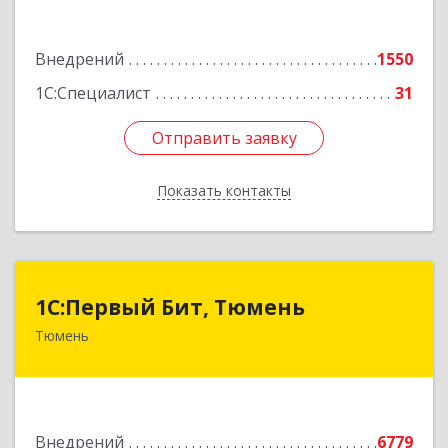
Подробнее
Внедрений
1550
1С:Специалист
31
Отправить заявку
Отправить заявку
Показать контакты
Назад
1С:Первый Бит, Тюмень
1С:Первый Бит, Тюмень
Тюмень
625000, Тюменская обл, Тюмень г, Республики
ул, дом № 61, оф.712
Подробнее
Внедрений
6779