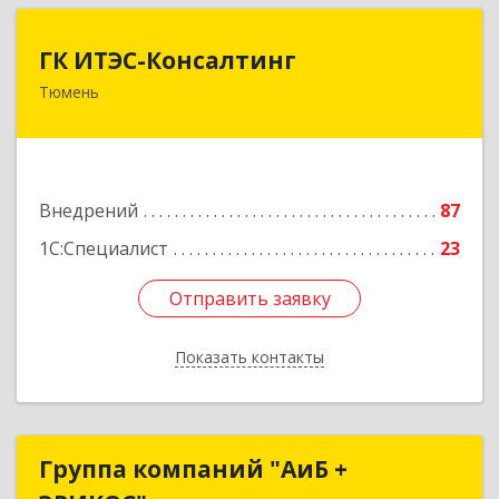
ГК ИТЭС-Консалтинг
ГК ИТЭС-Консалтинг
Тюмень
625032, Тюменская обл, Тюмень г,
Черниговская ул, дом № 5, корпус 2, кв.710
Подробнее
Внедрений
87
1С:Специалист
23
Отправить заявку
Отправить заявку
Показать контакты
Назад
Группа компаний "АиБ +
Группа компаний "АиБ +