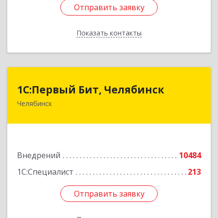
Отправить заявку
Отправить заявку
Показать контакты
Назад
1С:Первый Бит, Челябинск
1С:Первый Бит, Челябинск
Челябинск
454084, Челябинская обл, Челябинск г,
Каслинская ул, дом № 77, оф.109
Подробнее
Внедрений
10484
1С:Специалист
213
Отправить заявку
Отправить заявку