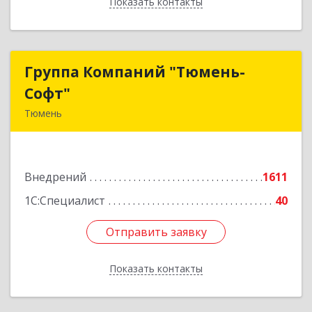
Показать контакты
Назад
Группа Компаний "Тюмень-
Группа Компаний "Тюмень-
Софт"
Софт"
Тюмень
625048, Тюменская обл, Тюмень г, Салтыкова-
Щедрина ул, дом № 44/4
Внедрений
1611
Подробнее
1С:Специалист
40
Отправить заявку
Отправить заявку
Показать контакты
Назад