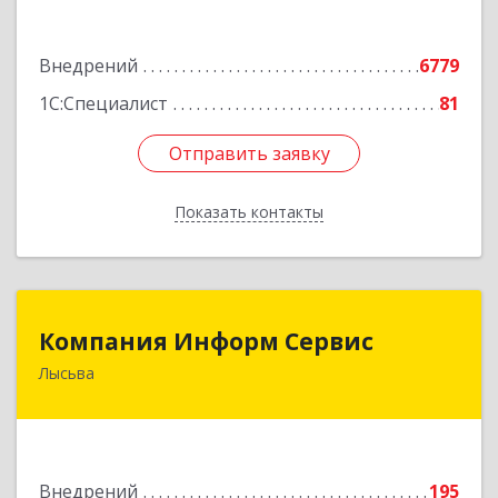
Подробнее
Внедрений
6779
1С:Специалист
81
Отправить заявку
Отправить заявку
Показать контакты
Назад
Компания Информ Сервис
Компания Информ Сервис
Лысьва
618909, Пермский край, Лысьва г, Металлистов
ул, дом № 3, оф.535
Подробнее
Внедрений
195