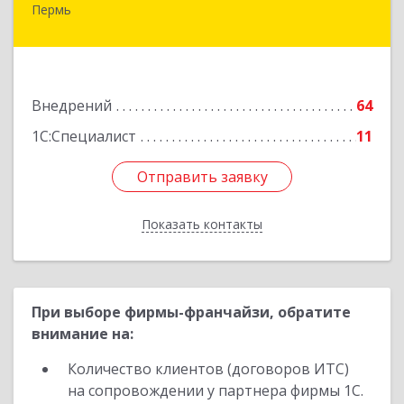
Пермь
614000, Пермский край, Пермь г, Куйбышева
ул, дом № 2, оф.23
Подробнее
Внедрений
64
1С:Специалист
11
Отправить заявку
Отправить заявку
Показать контакты
Назад
При выборе фирмы-франчайзи, обратите
внимание на:
Количество клиентов (договоров ИТС)
на сопровождении у партнера фирмы 1С.