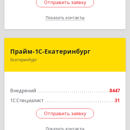
Отправить заявку
Отправить заявку
Показать контакты
Назад
Прайм-1С-Екатеринбург
Прайм-1С-Екатеринбург
Екатеринбург
620142, Свердловская обл, Екатеринбург г, 8
Марта ул, дом № 49, оф.609
Подробнее
Внедрений
8447
1С:Специалист
31
Отправить заявку
Отправить заявку
Показать контакты
Назад