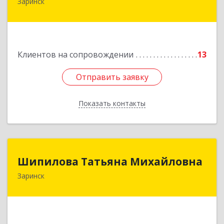
Заринск
659100, Алтайский край, Заринск г, Таратынова
ул, дом № 11, кв.9
Подробнее
Клиентов на сопровождении
13
Отправить заявку
Отправить заявку
Показать контакты
Назад
Шипилова Татьяна Михайловна
Шипилова Татьяна Михайловна
Заринск
Подробнее