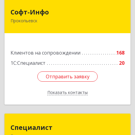
Софт-Инфо
Софт-Инфо
Прокопьевск
653039, Кемеровская область - Кузбасс,
Прокопьевск г, Институтская ул, дом № 9а,
оф.15
Подробнее
Клиентов на сопровождении
168
1С:Специалист
20
Отправить заявку
Отправить заявку
Показать контакты
Назад
Специалист
Специалист