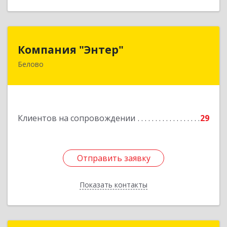
Компания "Энтер"
Компания "Энтер"
Белово
652600, Кемеровская обл, Белово г, Почтовый
пер, дом № 2, пом.2
Подробнее
Клиентов на сопровождении
29
Отправить заявку
Отправить заявку
Показать контакты
Назад