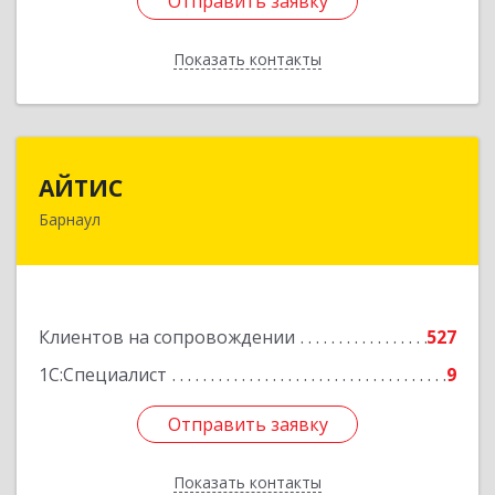
Отправить заявку
Отправить заявку
Показать контакты
Назад
АЙТИС
АЙТИС
Барнаул
656067, Алтайский край, Барнаул г, Взлетная ул,
дом № 65
Подробнее
Клиентов на сопровождении
527
1С:Специалист
9
Отправить заявку
Отправить заявку
Показать контакты
Назад