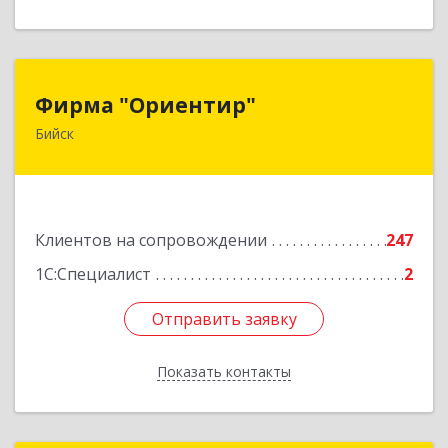
Фирма "Ориентир"
Фирма "Ориентир"
Бийск
659300, Алтайский край, Бийск г, Сергея Кирова
пр-кт, дом № 3
Подробнее
Клиентов на сопровождении
247
1С:Специалист
2
Отправить заявку
Отправить заявку
Показать контакты
Назад