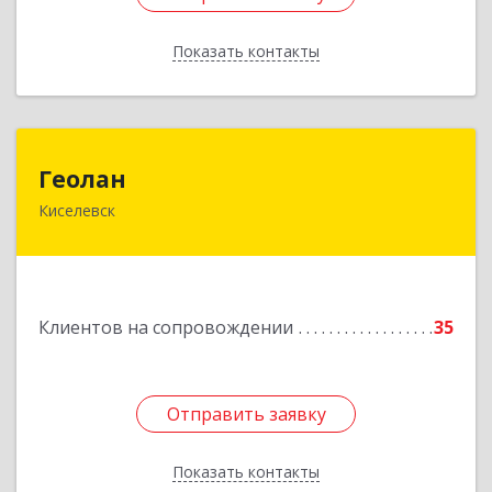
Показать контакты
Назад
Геолан
Геолан
Киселевск
652700, Кемеровская обл, Киселевск г,
Транспортная ул, дом № 54
Подробнее
Клиентов на сопровождении
35
Отправить заявку
Отправить заявку
Показать контакты
Назад