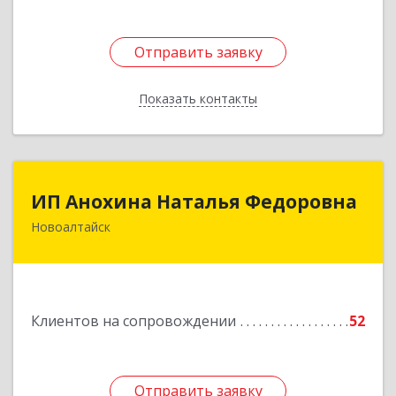
Отправить заявку
Отправить заявку
Показать контакты
Назад
ИП Анохина Наталья Федоровна
ИП Анохина Наталья Федоровна
Новоалтайск
658041, Алтайский край, Новоалтайск г,
Белоярская ул, дом № 132
Подробнее
Клиентов на сопровождении
52
Отправить заявку
Отправить заявку