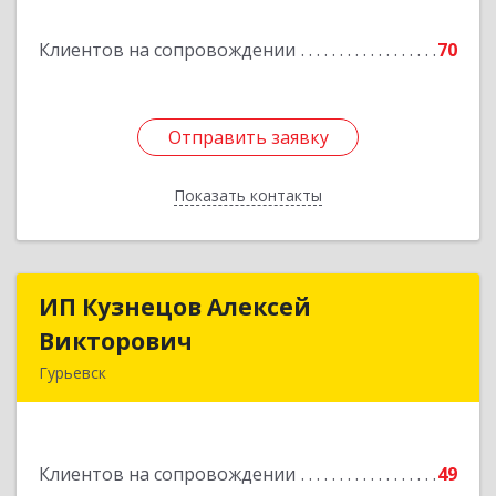
Подробнее
Клиентов на сопровождении
70
Отправить заявку
Отправить заявку
Показать контакты
Назад
ИП Кузнецов Алексей
ИП Кузнецов Алексей
Викторович
Викторович
Гурьевск
652780, Кемеровская обл, Гурьевский р-н,
Гурьевск г, Суворова ул, дом № 32
Клиентов на сопровождении
49
Подробнее