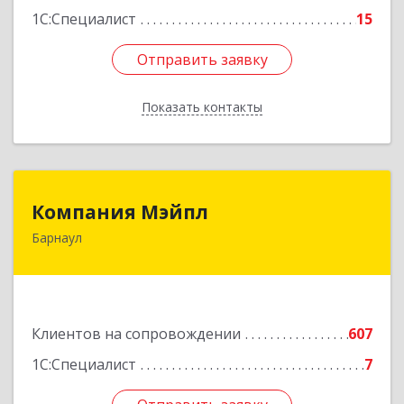
1С:Специалист
15
Отправить заявку
Отправить заявку
Показать контакты
Назад
Компания Мэйпл
Компания Мэйпл
Барнаул
656038, Алтайский край, Барнаул г,
Комсомольский пр-кт, дом № 112
Подробнее
Клиентов на сопровождении
607
1С:Специалист
7