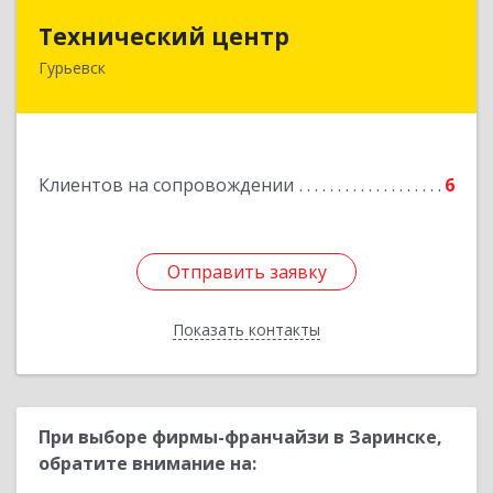
Технический центр
Технический центр
Гурьевск
652780, Кемеровская область - Кузбасс,
Гурьевский р-н, Гурьевск г, Кирова ул, дом № 6
Подробнее
Клиентов на сопровождении
6
Отправить заявку
Отправить заявку
Показать контакты
Назад
При выборе фирмы-франчайзи в Заринске,
обратите внимание на: