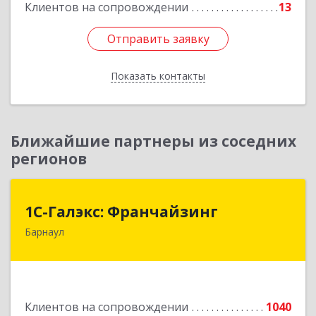
Клиентов на сопровождении
13
Отправить заявку
Отправить заявку
Показать контакты
Назад
Ближайшие партнеры из соседних
регионов
1С-Галэкс: Франчайзинг
1С-Галэкс: Франчайзинг
Барнаул
656015, Алтайский край, Барнаул г, Деповская
ул, дом № 7, каб.А-105
Подробнее
Клиентов на сопровождении
1040