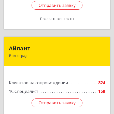
Отправить заявку
Отправить заявку
Показать контакты
Назад
Айлант
Айлант
Волгоград
400001, Волгоградская обл, Волгоград г, им
Канунникова ул, дом № 11А
Подробнее
Клиентов на сопровождении
824
1С:Специалист
159
Отправить заявку
Отправить заявку