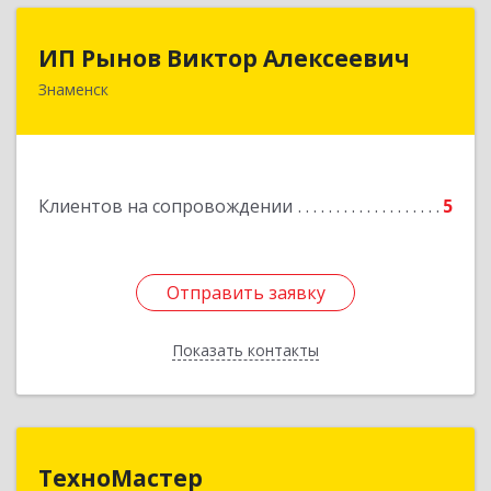
ИП Рынов Виктор Алексеевич
ИП Рынов Виктор Алексеевич
Знаменск
Подробнее
Клиентов на сопровождении
5
Отправить заявку
Отправить заявку
Показать контакты
Назад
ТехноМастер
ТехноМастер