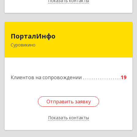
Показать контакты
Назад
ПорталИнфо
ПорталИнфо
Суровикино
404414, г.Суровкино Волгоградской обл. ул. 1-й
мкр д.21 кв 9
Подробнее
Клиентов на сопровождении
19
Отправить заявку
Отправить заявку
Показать контакты
Назад