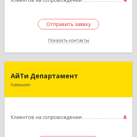
Клиентов на сопровождении
4
Отправить заявку
Отправить заявку
Показать контакты
Назад
АйТи Департамент
АйТи Департамент
Камышин
403882, Волгоградская обл, Камышин г,
Пролетарская ул, дом № 10/1
Подробнее
Клиентов на сопровождении
6