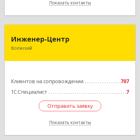
Показать контакты
Назад
Инженер-Центр
Инженер-Центр
Волжский
404120, Волгоградская обл, Волжский г, им
генерала Карбышева ул, дом № 76
Подробнее
Клиентов на сопровождении
707
1С:Специалист
7
Отправить заявку
Отправить заявку
Показать контакты
Назад