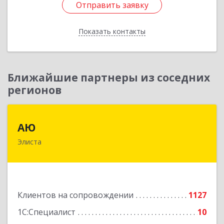
Отправить заявку
Отправить заявку
Показать контакты
Назад
Ближайшие партнеры из соседних
регионов
АЮ
АЮ
Элиста
358009, Калмыкия Респ, Элиста г, А.С.Пушкина
ул, дом № 20, оф.407
Подробнее
Клиентов на сопровождении
1127
1С:Специалист
10