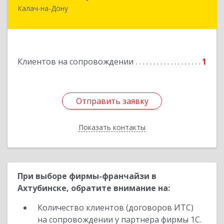
Калач-на-Дону
404503, Волгоградская обл, Калач-на-Дону г,
Пархоменко ул, дом № 4, кв. 56
Подробнее
Клиентов на сопровождении
1
Отправить заявку
Отправить заявку
Показать контакты
Назад
При выборе фирмы-франчайзи в
Ахтубинске, обратите внимание на:
Количество клиентов (договоров ИТС)
на сопровождении у партнера фирмы 1С.