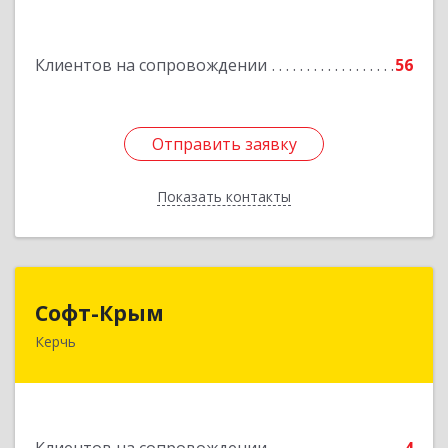
Подробнее
Клиентов на сопровождении
56
Отправить заявку
Отправить заявку
Показать контакты
Назад
Софт-Крым
Софт-Крым
Керчь
Республика Калмыкия, г. Элиста, ул. Губаревича,
5, офис 304
Подробнее