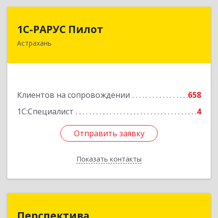
1С-РАРУС Пилот
1С-РАРУС Пилот
Астрахань
414024, Астраханская обл, Астрахань г,
Бакинская ул, корпус 78, пом.28, КОМ. 31
Подробнее
Клиентов на сопровождении
658
1С:Специалист
4
Отправить заявку
Отправить заявку
Показать контакты
Назад
Перспектива
Перспектива