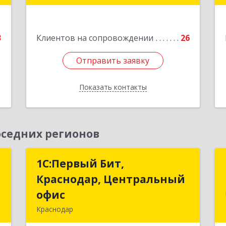
Мира ул, дом № 76
е
Подробнее
3
Клиентов на сопровождении
26
Отправить заявку
Отправить заявку
Показать контакты
Назад
седних регионов
т
1С:Первый Бит,
1С:Первый Бит,
Краснодар, Центральный
Краснодар, Центральный
,
офис
офис
№
Краснодар
8
350051, Краснодарский край,