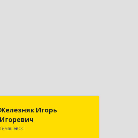
Железняк Игорь
Железняк Игорь
Игоревич
Игоревич
Тимашевск
352700, Краснодарский край,
Тимашевский р-н, Тимашевск г,