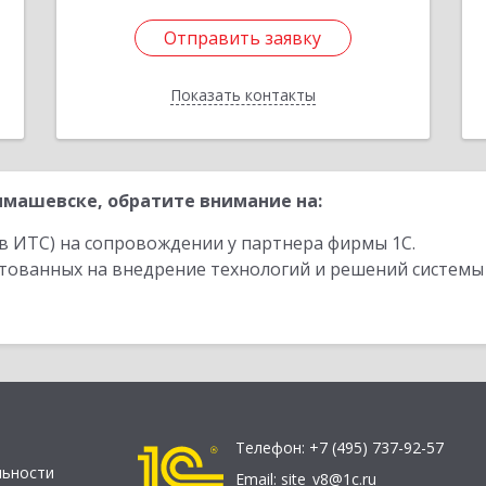
Отправить заявку
Отправить заявку
Показать контакты
Назад
машевске, обратите внимание на:
в ИТС) на сопровождении у партнера фирмы 1С.
стованных на внедрение технологий и решений системы
Телефон:
+7 (495) 737-92-57
льности
Email:
site_v8@1c.ru