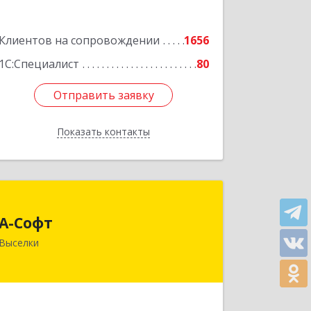
Клиентов на сопровождении
1656
1С:Специалист
80
Отправить заявку
Отправить заявку
Показать контакты
Назад
А-Софт
А-Софт
353100, Краснодарский край,
Выселки
Выселковский район, Выселки ст-ца,
Степная ул, дом № 1
Подробнее