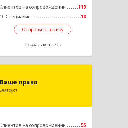
Клиентов на сопровождении
119
1С:Специалист
18
Отправить заявку
Отправить заявку
Показать контакты
Назад
Ваше право
Ваше право
456219, Челябинская обл, Златоуст г,
Златоуст
Молодежный кв-л, дом № 7, кв.136
Подробнее
Клиентов на сопровождении
55