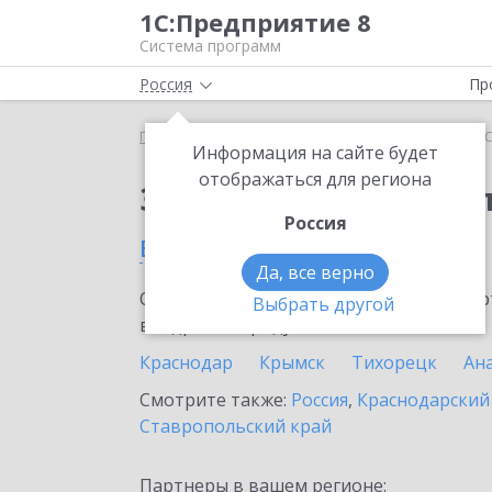
1С:Предприятие 8
Система программ
Россия
Пр
Главная
Тарифы ИТС
ИТС Бюджет ПРОФ
ИТС
Информация на сайте будет
отображаться для региона
Заказать ИТС Бюдже
Россия
в Тимашевске
Да, все верно
Ознакомьтесь с информационными карт
Выбрать другой
внедрение продукта.
Краснодар
Крымск
Тихорецк
Ан
Смотрите также:
Россия
,
Краснодарский
Ставропольский край
Партнеры в вашем регионе: