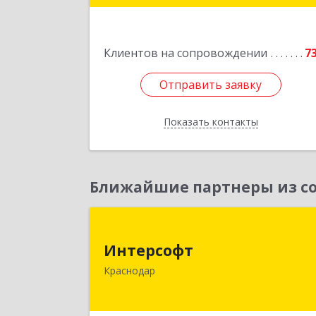
Подробне
Клиентов на сопровождении
7
Отправить заявку
Отправить заявку
Показать контакты
Назад
Ближайшие партнеры из со
Интерсоф
Интерсофт
350020, Краснодарский край
Краснодар
Краснодар г, Рашпилевская ул, дом 
179/1, оф.61