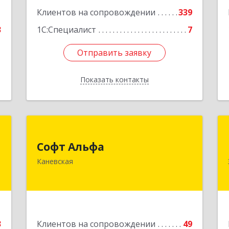
1
Клиентов на сопровождении
339
3
1С:Специалист
7
Отправить заявку
Отправить заявку
Показать контакты
Назад
Т
Софт Альфа
Софт Альфа
н
353730, Краснодарский край,
Каневская
,
Каневской р-н, Каневская ст-ца,
к
Нестеренко ул, дом № 81
1
Подробнее
е
3
Клиентов на сопровождении
49