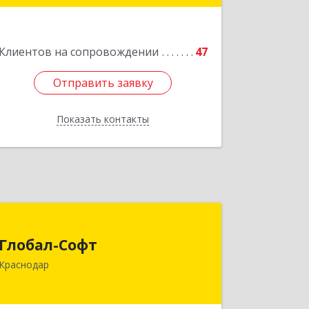
Смоленская ул, 42
Подробнее
Клиентов на сопровождении
47
Отправить заявку
Отправить заявку
Показать контакты
Назад
Глобал-Софт
Глобал-Софт
350018, Краснодарский край,
Краснодар
Краснодар г, Сормовская ул, дом № 7
Подробнее