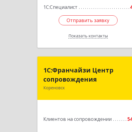
1С:Специалист
Отправить заявку
Отправить заявку
Показать контакты
Назад
1С:Франчайзи Цент
1С:Франчайзи Центр
сопровождени
сопровождения
Кореновск
Подробне
Клиентов на сопровождении
5