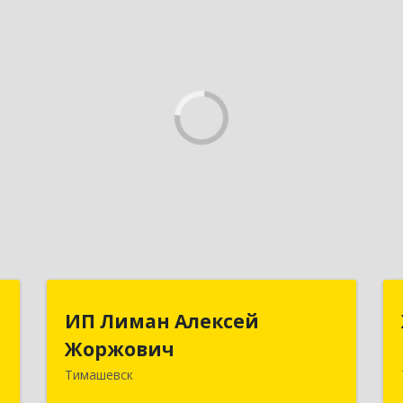
а
ИП Лиман Алексей
ИП Лиман Алексей
Жоржович
Жоржович
-
о
Тимашевск
352731, Краснодарский край,
9
Тимашевский р-н, Комсомольский п,