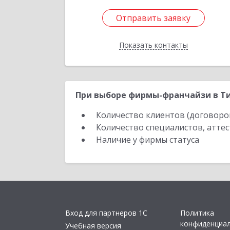
Отправить заявку
Отправить заявку
Показать контакты
Назад
При выборе фирмы-франчайзи в Ти
Количество клиентов (договоро
Количество специалистов, атте
Наличие у фирмы статуса
Вход для партнеров 1С
Политика
конфиденциа
Учебная версия