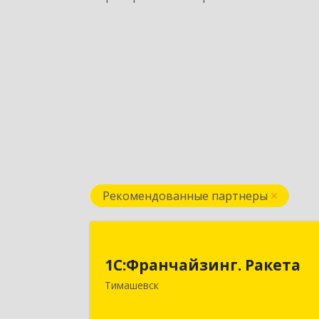
Рекомендованные партнеры
1С:Франчайзинг. Ракет
1С:Франчайзинг. Ракета
Краснодарский край, Тимашевский р
Тимашевск
н, Медведовская ст-ца, Чайковског
ул, дом № 6